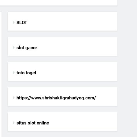
SLOT
slot gacor
toto togel
https://www.shrishaktigrahudyog.com/
situs slot online