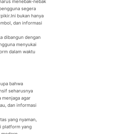
ih harus menebak-nebak
t pengguna segera
ikir.Ini bukan hanya
ombol, dan informasi
ika dibangun dengan
engguna menyukai
form dalam waktu
 lupa bahwa
nsif seharusnya
a menjaga agar
au, dan informasi
itas yang nyaman,
i platform yang
t modern.