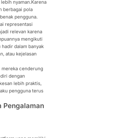
ng lebih nyaman.Karena
n berbagai pola
 benak pengguna.
ai representasi
njadi relevan karena
mampuannya mengikuti
u hadir dalam banyak
, atau kejelasan
l, mereka cenderung
diri dengan
esan lebih praktis,
laku pengguna terus
am Pengalaman