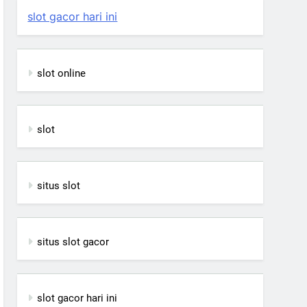
slot gacor hari ini
slot online
slot
situs slot
situs slot gacor
slot gacor hari ini