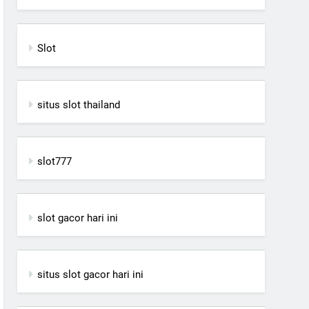
Slot
situs slot thailand
slot777
slot gacor hari ini
situs slot gacor hari ini