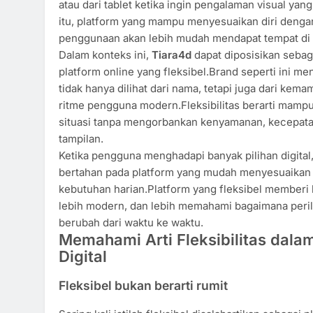
atau dari tablet ketika ingin pengalaman visual ya
itu, platform yang mampu menyesuaikan diri denga
penggunaan akan lebih mudah mendapat tempat di
Dalam konteks ini,
Tiara4d
dapat diposisikan sebag
platform online yang fleksibel.Brand seperti ini me
tidak hanya dilihat dari nama, tetapi juga dari ke
ritme pengguna modern.Fleksibilitas berarti mamp
situasi tanpa mengorbankan kenyamanan, kecepatan
tampilan.
Ketika pengguna menghadapi banyak pilihan digita
bertahan pada platform yang mudah menyesuaikan 
kebutuhan harian.Platform yang fleksibel memberi k
lebih modern, dan lebih memahami bagaimana peri
berubah dari waktu ke waktu.
Memahami Arti Fleksibilitas dal
Digital
Fleksibel bukan berarti rumit