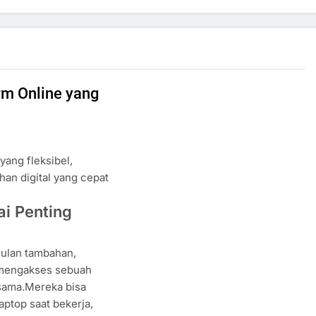
rm Online yang
yang fleksibel,
an digital yang cepat
ai Penting
nggulan tambahan,
 mengakses sebuah
 sama.Mereka bisa
aptop saat bekerja,