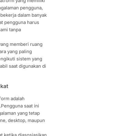
platform yang memiliki
pengalaman pengguna,
a bekerja dalam banyak
uat pengguna harus
hami tanpa
 yang memberi ruang
ra yang paling
gikuti sistem yang
bil saat digunakan di
gkat
tform adalah
.Pengguna saat ini
ngalaman yang tetap
one, desktop, maupun
 ketika diasosiasikan