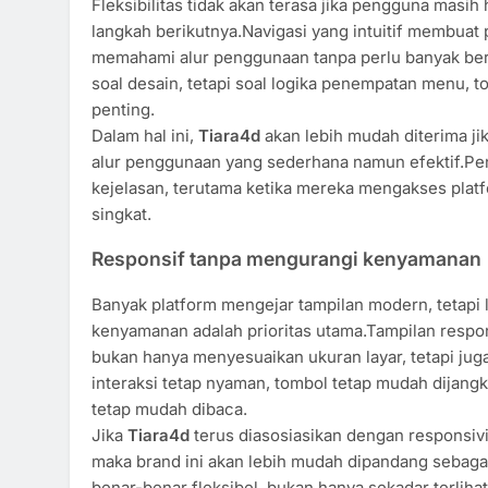
Fleksibilitas tidak akan terasa jika pengguna mas
langkah berikutnya.Navigasi yang intuitif membua
memahami alur penggunaan tanpa perlu banyak berp
soal desain, tetapi soal logika penempatan menu, t
penting.
Dalam hal ini,
Tiara4d
akan lebih mudah diterima j
alur penggunaan yang sederhana namun efektif.P
kejelasan, terutama ketika mereka mengakses plat
singkat.
Responsif tanpa mengurangi kenyamanan
Banyak platform mengejar tampilan modern, tetapi
kenyamanan adalah prioritas utama.Tampilan respo
bukan hanya menyesuaikan ukuran layar, tetapi jug
interaksi tetap nyaman, tombol tetap mudah dijangk
tetap mudah dibaca.
Jika
Tiara4d
terus diasosiasikan dengan responsiv
maka brand ini akan lebih mudah dipandang sebaga
benar-benar fleksibel, bukan hanya sekadar terliha