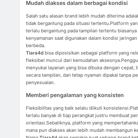
Mudah diakses dalam berbagai kondisi
Salah satu alasan brand lebih mudah diterima adala
tidak bergantung pada situasi tertentu.Platform yang
terlalu bergantung pada tampilan tertentu biasanya
kenyamanan saat digunakan dalam kondisi jaringan
berbeda.
Tiara4d
bisa diposisikan sebagai platform yang re
fleksibel muncul dari kemudahan aksesnya.Peng
menyukai layanan yang bisa dibuka dengan cepat, t
secara tampilan, dan tetap nyaman dipakai tanpa p
penyesuaian.
Memberi pengalaman yang konsisten
Fleksibilitas yang baik selalu diikuti konsistensi.P
terlalu banyak di tiap perangkat justru membuat p
orientasi.Sebaliknya, platform yang mempertahanka
mana pun diakses akan lebih mudah membangun k
Nama
Tiara4d
akan semakin kuat sebagai brand ketik