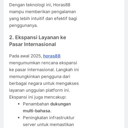
Dengan teknologi ini, Horas88
mampu memberikan pengalaman
yang lebih intuitif dan efektif bagi
penggunanya.
2.
Ekspansi Layanan ke
Pasar Internasional
Pada awal 2025,
horas88
mengumumkan rencana ekspansi
ke pasar internasional. Langkah ini
memungkinkan pengguna dari
berbagai negara untuk mengakses
layanan unggulan platform ini.
Ekspansi ini juga mencakup:
Penambahan
dukungan
multi-bahasa
.
Peningkatan infrastruktur
server untuk memastikan