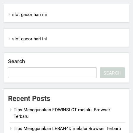
slot gacor hari ini
slot gacor hari ini
Search
SEARCH
Recent Posts
Tips Menggunakan EDWINSLOT melalui Browser
Terbaru
Tips Menggunakan LEBAH4D melalui Browser Terbaru