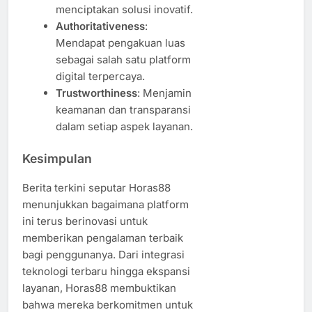
menciptakan solusi inovatif.
Authoritativeness
:
Mendapat pengakuan luas
sebagai salah satu platform
digital terpercaya.
Trustworthiness
: Menjamin
keamanan dan transparansi
dalam setiap aspek layanan.
Kesimpulan
Berita terkini seputar Horas88
menunjukkan bagaimana platform
ini terus berinovasi untuk
memberikan pengalaman terbaik
bagi penggunanya. Dari integrasi
teknologi terbaru hingga ekspansi
layanan, Horas88 membuktikan
bahwa mereka berkomitmen untuk