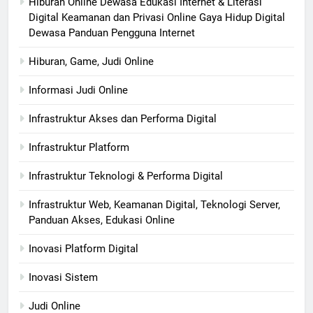
Hiburan Online Dewasa Edukasi Internet & Literasi
Digital Keamanan dan Privasi Online Gaya Hidup Digital
Dewasa Panduan Pengguna Internet
Hiburan, Game, Judi Online
Informasi Judi Online
Infrastruktur Akses dan Performa Digital
Infrastruktur Platform
Infrastruktur Teknologi & Performa Digital
Infrastruktur Web, Keamanan Digital, Teknologi Server,
Panduan Akses, Edukasi Online
Inovasi Platform Digital
Inovasi Sistem
Judi Online