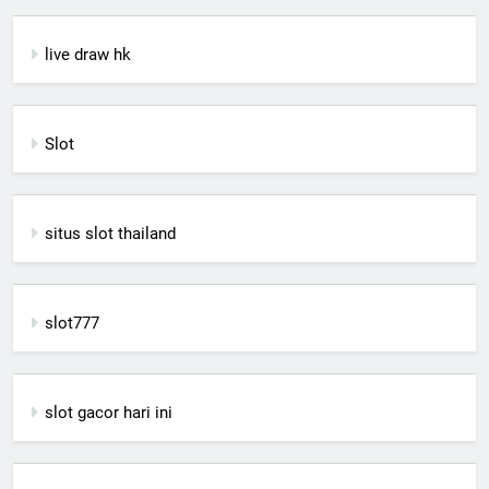
live draw hk
Slot
situs slot thailand
slot777
slot gacor hari ini