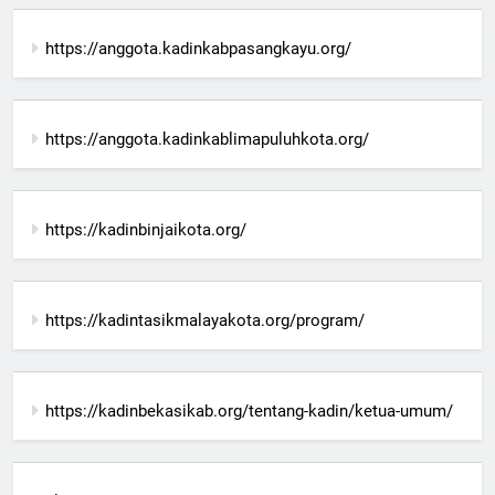
https://anggota.kadinkabpasangkayu.org/
https://anggota.kadinkablimapuluhkota.org/
https://kadinbinjaikota.org/
https://kadintasikmalayakota.org/program/
https://kadinbekasikab.org/tentang-kadin/ketua-umum/