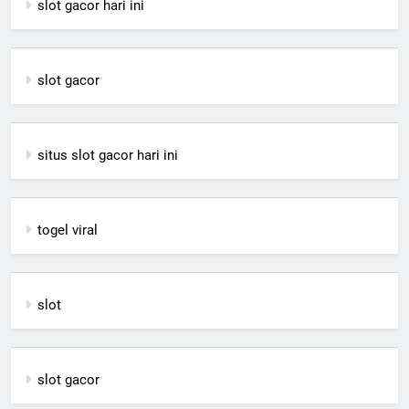
slot gacor hari ini
slot gacor
situs slot gacor hari ini
togel viral
slot
slot gacor