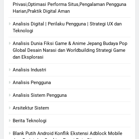
Privasi,Optimasi Performa Situs,Pengalaman Pengguna
Harian,Praktik Digital Aman
Analisis Digital | Perilaku Pengguna | Strategi UX dan
Teknologi
Analisis Dunia Fiksi Game & Anime Jepang Budaya Pop
Global Desain Narasi dan Worldbuilding Strategi Game
dan Eksplorasi
Analisis Industri
Analisis Pengguna
Analisis Sistem Pengguna
Arsitektur Sistem
Berita Teknologi
Blank Putih Android Konflik Ekstensi Adblock Mobile