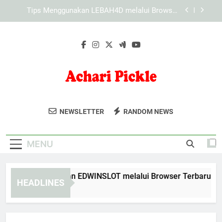
Skip
EDWINSLOT dengan Sistem Akses yang Stabil
to
dan Responsif
content
LEBAH4D dengan Sistem Akses yang Stabil dan
Responsif
Tips Menggunakan EDWINSLOT melalui Browser
Terbaru
Tips Menggunakan LEBAH4D melalui Browser
Terbaru
Achari Pickle
EDWINSLOT dengan Sistem Akses yang Stabil
Rasakan Kelezatan Acar Khas India Dari
dan Responsif
NEWSLETTER
RANDOM NEWS
Achari Pickle. Produk Autentik Dengan Rasa
LEBAH4D dengan Sistem Akses yang Stabil dan
Responsif
Yang Menggugah Selera.
MENU
ips Menggunakan EDWINSLOT melalui Browser Terbaru
HEADLINES
Weeks Ago