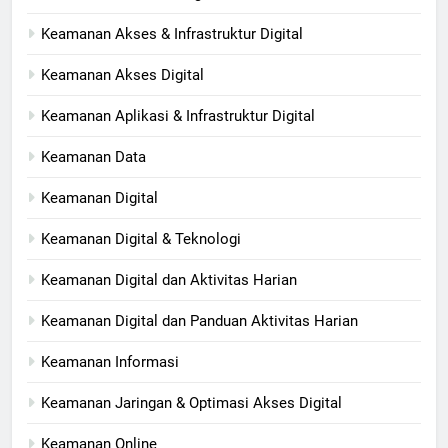
Keamanan Akses & Infrastruktur Digital
Keamanan Akses Digital
Keamanan Aplikasi & Infrastruktur Digital
Keamanan Data
Keamanan Digital
Keamanan Digital & Teknologi
Keamanan Digital dan Aktivitas Harian
Keamanan Digital dan Panduan Aktivitas Harian
Keamanan Informasi
Keamanan Jaringan & Optimasi Akses Digital
Keamanan Online