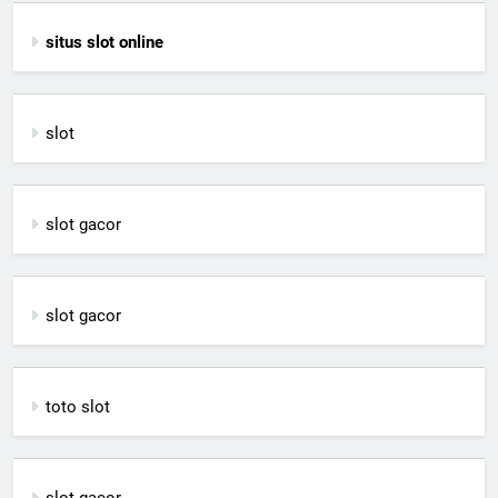
situs slot online
slot
slot gacor
slot gacor
toto slot
slot gacor