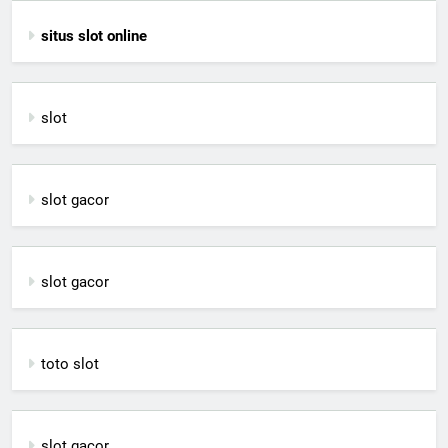
situs slot online
slot
slot gacor
slot gacor
toto slot
slot gacor