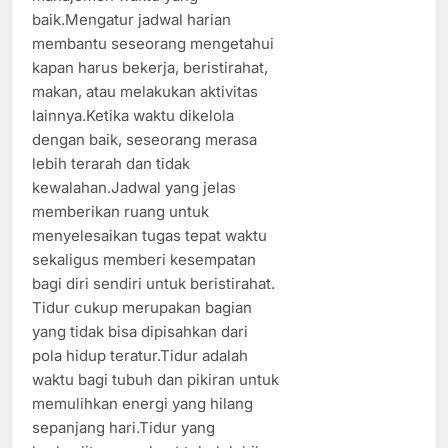
baik.Mengatur jadwal harian
membantu seseorang mengetahui
kapan harus bekerja, beristirahat,
makan, atau melakukan aktivitas
lainnya.Ketika waktu dikelola
dengan baik, seseorang merasa
lebih terarah dan tidak
kewalahan.Jadwal yang jelas
memberikan ruang untuk
menyelesaikan tugas tepat waktu
sekaligus memberi kesempatan
bagi diri sendiri untuk beristirahat.
Tidur cukup merupakan bagian
yang tidak bisa dipisahkan dari
pola hidup teratur.Tidur adalah
waktu bagi tubuh dan pikiran untuk
memulihkan energi yang hilang
sepanjang hari.Tidur yang