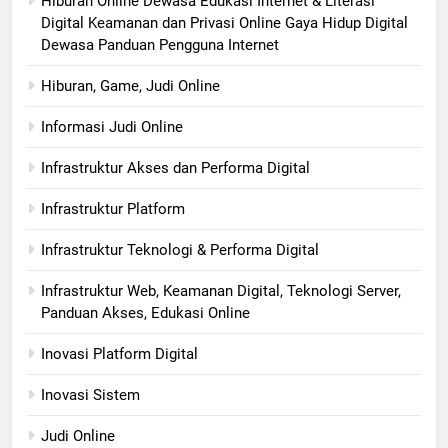
Hiburan Online Dewasa Edukasi Internet & Literasi
Digital Keamanan dan Privasi Online Gaya Hidup Digital
Dewasa Panduan Pengguna Internet
Hiburan, Game, Judi Online
Informasi Judi Online
Infrastruktur Akses dan Performa Digital
Infrastruktur Platform
Infrastruktur Teknologi & Performa Digital
Infrastruktur Web, Keamanan Digital, Teknologi Server,
Panduan Akses, Edukasi Online
Inovasi Platform Digital
Inovasi Sistem
Judi Online