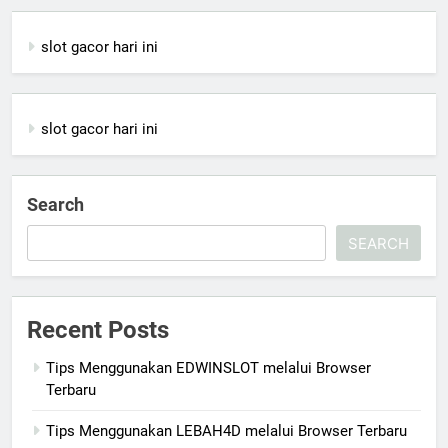
slot gacor hari ini
slot gacor hari ini
Search
SEARCH
Recent Posts
Tips Menggunakan EDWINSLOT melalui Browser
Terbaru
Tips Menggunakan LEBAH4D melalui Browser Terbaru