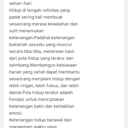
sehari-hari.
Hidup di tengah rutinitas yang
padat sering kali membuat
seseorang merasa kewalahan dan
sulit menemukan
ketenangan.Padahal ketenangan
bukanlah sesuatu yang muncul
secara tiba-tiba, melainkan hasil
dari pola hidup yang teratur dan
seimbang.Membangun kebiasaan
harian yang sehat dapat membantu
seseorang menjalani hidup dengan
lebih ringan, lebih fokus, dan lebih
damai.Pola hidup teratur adalah
fondasi untuk menciptakan
ketenangan batin dan kestabilan
emosi.
Ketenangan hidup berawal dari
manajemen waktu yang