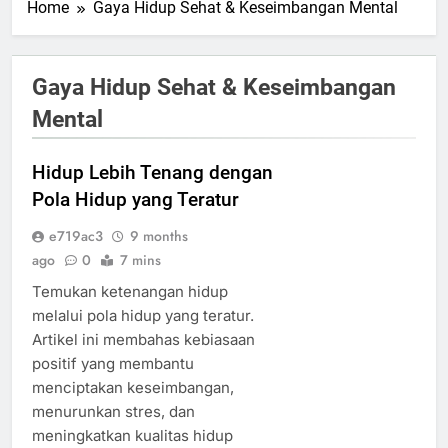
Home
Gaya Hidup Sehat & Keseimbangan Mental
Gaya Hidup Sehat & Keseimbangan
Mental
Hidup Lebih Tenang dengan
Pola Hidup yang Teratur
e719ac3
9 months
ago
0
7 mins
Temukan ketenangan hidup
melalui pola hidup yang teratur.
Artikel ini membahas kebiasaan
positif yang membantu
menciptakan keseimbangan,
menurunkan stres, dan
meningkatkan kualitas hidup