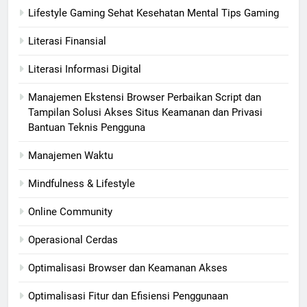
Lifestyle Gaming Sehat Kesehatan Mental Tips Gaming
Literasi Finansial
Literasi Informasi Digital
Manajemen Ekstensi Browser Perbaikan Script dan
Tampilan Solusi Akses Situs Keamanan dan Privasi
Bantuan Teknis Pengguna
Manajemen Waktu
Mindfulness & Lifestyle
Online Community
Operasional Cerdas
Optimalisasi Browser dan Keamanan Akses
Optimalisasi Fitur dan Efisiensi Penggunaan