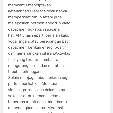
membantu menciptakan
ketenangan.Olahraga tidak hanya
memperkuat tubuh tetapi juga
melepaskan hormon endorfin yang
dapat meningkatkan suasana
hati.Aktivitas seperti berjalan kaki,
yoga ringan, atau peregangan pagi
dapat memberikan energi positif
dan menenangkan pikiran.Aktivitas
fisik yang teratur membantu
mengurangi stres dan membuat
tubuh lebih bugar.
Selain menjaga tubuh, pikiran juga
perlu diperhatikan.Meditasi
singkat, pernapasan dalam, atau
sekadar duduk tenang selama
beberapa menit dapat membantu
menenangkan pikiran.Meditasi