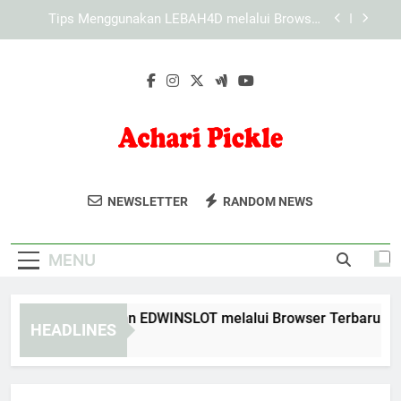
Skip
EDWINSLOT dengan Sistem Akses yang Stabil
to
dan Responsif
content
LEBAH4D dengan Sistem Akses yang Stabil dan
Responsif
Tips Menggunakan EDWINSLOT melalui Browser
Terbaru
Tips Menggunakan LEBAH4D melalui Browser
Terbaru
Achari Pickle
EDWINSLOT dengan Sistem Akses yang Stabil
Rasakan Kelezatan Acar Khas India Dari
dan Responsif
NEWSLETTER
RANDOM NEWS
Achari Pickle. Produk Autentik Dengan Rasa
LEBAH4D dengan Sistem Akses yang Stabil dan
Responsif
Yang Menggugah Selera.
MENU
ips Menggunakan EDWINSLOT melalui Browser Terbaru
HEADLINES
Weeks Ago