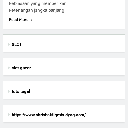
kebiasaan yang memberikan
ketenangan jangka panjang.
Read More
SLOT
slot gacor
toto togel
https://www.shrishaktigrahudyog.com/