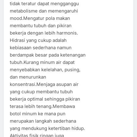
tidak teratur dapat mengganggu
metabolisme dan memengaruhi
mood.Mengatur pola makan
membantu tubuh dan pikiran
bekerja dengan lebih harmonis.
Hidrasi yang cukup adalah
kebiasaan sederhana namun
berdampak besar pada ketenangan
tubuh.Kurang minum air dapat
menyebabkan kelelahan, pusing,
dan menurunkan
konsentrasi.Menjaga asupan air
yang cukup membantu tubuh
bekerja optimal sehingga pikiran
terasa lebih tenang.Membawa
botol minum ke mana pun
merupakan langkah sederhana
yang mendukung ketertiban hidup.
Aktivitas fisik ringan juga