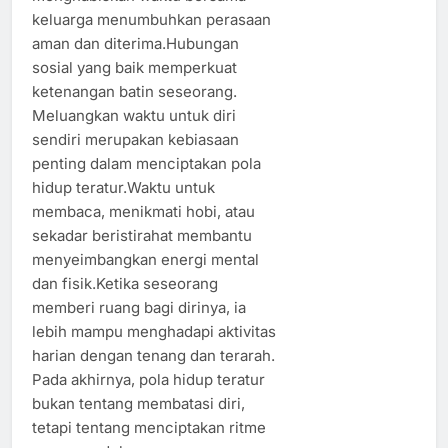
keluarga menumbuhkan perasaan
aman dan diterima.Hubungan
sosial yang baik memperkuat
ketenangan batin seseorang.
Meluangkan waktu untuk diri
sendiri merupakan kebiasaan
penting dalam menciptakan pola
hidup teratur.Waktu untuk
membaca, menikmati hobi, atau
sekadar beristirahat membantu
menyeimbangkan energi mental
dan fisik.Ketika seseorang
memberi ruang bagi dirinya, ia
lebih mampu menghadapi aktivitas
harian dengan tenang dan terarah.
Pada akhirnya, pola hidup teratur
bukan tentang membatasi diri,
tetapi tentang menciptakan ritme