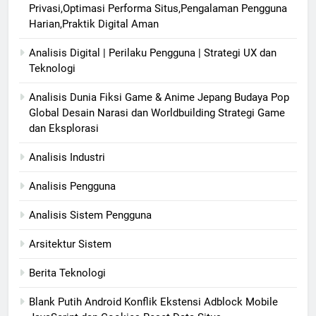
Privasi,Optimasi Performa Situs,Pengalaman Pengguna
Harian,Praktik Digital Aman
Analisis Digital | Perilaku Pengguna | Strategi UX dan
Teknologi
Analisis Dunia Fiksi Game & Anime Jepang Budaya Pop
Global Desain Narasi dan Worldbuilding Strategi Game
dan Eksplorasi
Analisis Industri
Analisis Pengguna
Analisis Sistem Pengguna
Arsitektur Sistem
Berita Teknologi
Blank Putih Android Konflik Ekstensi Adblock Mobile