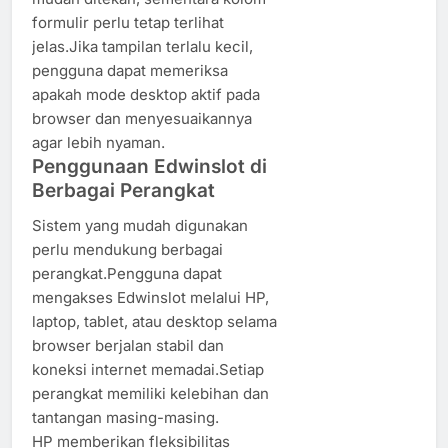
formulir perlu tetap terlihat
jelas.Jika tampilan terlalu kecil,
pengguna dapat memeriksa
apakah mode desktop aktif pada
browser dan menyesuaikannya
agar lebih nyaman.
Penggunaan Edwinslot di
Berbagai Perangkat
Sistem yang mudah digunakan
perlu mendukung berbagai
perangkat.Pengguna dapat
mengakses Edwinslot melalui HP,
laptop, tablet, atau desktop selama
browser berjalan stabil dan
koneksi internet memadai.Setiap
perangkat memiliki kelebihan dan
tantangan masing-masing.
HP memberikan fleksibilitas