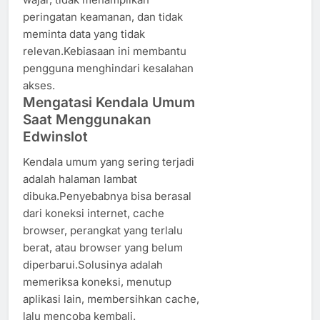
peringatan keamanan, dan tidak
meminta data yang tidak
relevan.Kebiasaan ini membantu
pengguna menghindari kesalahan
akses.
Mengatasi Kendala Umum
Saat Menggunakan
Edwinslot
Kendala umum yang sering terjadi
adalah halaman lambat
dibuka.Penyebabnya bisa berasal
dari koneksi internet, cache
browser, perangkat yang terlalu
berat, atau browser yang belum
diperbarui.Solusinya adalah
memeriksa koneksi, menutup
aplikasi lain, membersihkan cache,
lalu mencoba kembali.