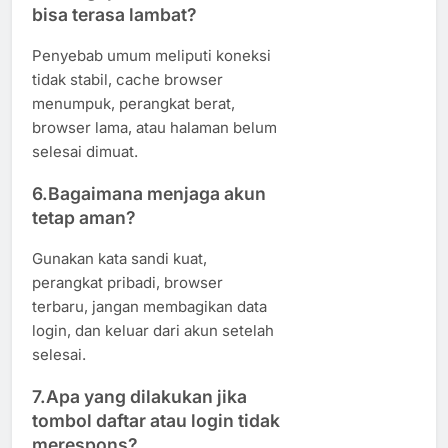
bisa terasa lambat?
Penyebab umum meliputi koneksi
tidak stabil, cache browser
menumpuk, perangkat berat,
browser lama, atau halaman belum
selesai dimuat.
6.Bagaimana menjaga akun
tetap aman?
Gunakan kata sandi kuat,
perangkat pribadi, browser
terbaru, jangan membagikan data
login, dan keluar dari akun setelah
selesai.
7.Apa yang dilakukan jika
tombol daftar atau login tidak
merespons?