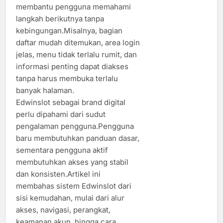
membantu pengguna memahami
langkah berikutnya tanpa
kebingungan.Misalnya, bagian
daftar mudah ditemukan, area login
jelas, menu tidak terlalu rumit, dan
informasi penting dapat diakses
tanpa harus membuka terlalu
banyak halaman.
Edwinslot sebagai brand digital
perlu dipahami dari sudut
pengalaman pengguna.Pengguna
baru membutuhkan panduan dasar,
sementara pengguna aktif
membutuhkan akses yang stabil
dan konsisten.Artikel ini
membahas sistem Edwinslot dari
sisi kemudahan, mulai dari alur
akses, navigasi, perangkat,
keamanan akun, hingga cara