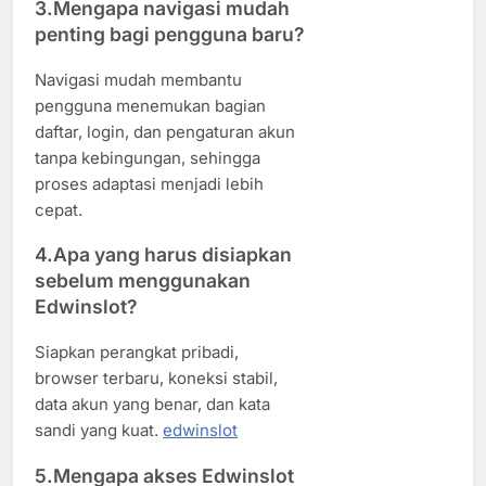
3.Mengapa navigasi mudah
penting bagi pengguna baru?
Navigasi mudah membantu
pengguna menemukan bagian
daftar, login, dan pengaturan akun
tanpa kebingungan, sehingga
proses adaptasi menjadi lebih
cepat.
4.Apa yang harus disiapkan
sebelum menggunakan
Edwinslot?
Siapkan perangkat pribadi,
browser terbaru, koneksi stabil,
data akun yang benar, dan kata
sandi yang kuat.
edwinslot
5.Mengapa akses Edwinslot