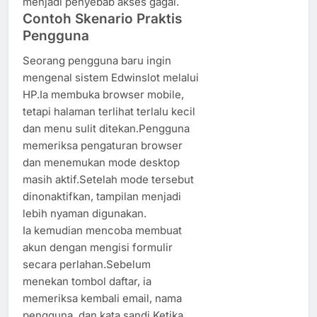
menjadi penyebab akses gagal.
Contoh Skenario Praktis
Pengguna
Seorang pengguna baru ingin
mengenal sistem Edwinslot melalui
HP.Ia membuka browser mobile,
tetapi halaman terlihat terlalu kecil
dan menu sulit ditekan.Pengguna
memeriksa pengaturan browser
dan menemukan mode desktop
masih aktif.Setelah mode tersebut
dinonaktifkan, tampilan menjadi
lebih nyaman digunakan.
Ia kemudian mencoba membuat
akun dengan mengisi formulir
secara perlahan.Sebelum
menekan tombol daftar, ia
memeriksa kembali email, nama
pengguna, dan kata sandi.Ketika