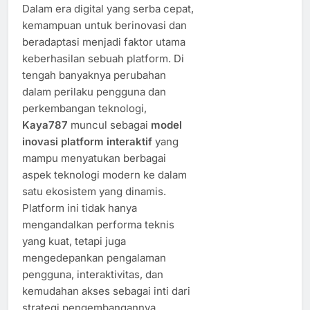
Dalam era digital yang serba cepat,
kemampuan untuk berinovasi dan
beradaptasi menjadi faktor utama
keberhasilan sebuah platform. Di
tengah banyaknya perubahan
dalam perilaku pengguna dan
perkembangan teknologi,
Kaya787
muncul sebagai
model
inovasi platform interaktif
yang
mampu menyatukan berbagai
aspek teknologi modern ke dalam
satu ekosistem yang dinamis.
Platform ini tidak hanya
mengandalkan performa teknis
yang kuat, tetapi juga
mengedepankan pengalaman
pengguna, interaktivitas, dan
kemudahan akses sebagai inti dari
strategi pengembangannya.