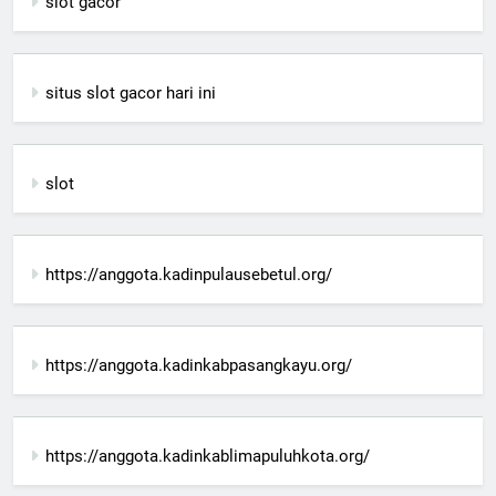
slot gacor
situs slot gacor hari ini
slot
https://anggota.kadinpulausebetul.org/
https://anggota.kadinkabpasangkayu.org/
https://anggota.kadinkablimapuluhkota.org/