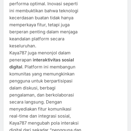
performa optimal. Inovasi seperti
ini membuktikan bahwa teknologi
kecerdasan buatan tidak hanya
memperkaya fitur, tetapi juga
berperan penting dalam menjaga
keandalan platform secara
keseluruhan.
Kaya787 juga menonjol dalam
penerapan
interaktivitas sosial
digital
. Platform ini membangun
komunitas yang memungkinkan
pengguna untuk berpartisipasi
dalam diskusi, berbagi
pengalaman, dan berkolaborasi
secara langsung. Dengan
menyediakan fitur komunikasi
real-time dan integrasi sosial,
Kaya787 mengubah pola interaksi
digital dari sekadar “pengguna dan