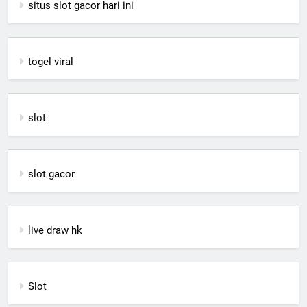
situs slot gacor hari ini
togel viral
slot
slot gacor
live draw hk
Slot