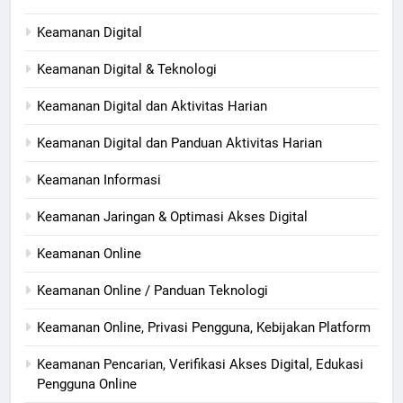
Keamanan Digital
Keamanan Digital & Teknologi
Keamanan Digital dan Aktivitas Harian
Keamanan Digital dan Panduan Aktivitas Harian
Keamanan Informasi
Keamanan Jaringan & Optimasi Akses Digital
Keamanan Online
Keamanan Online / Panduan Teknologi
Keamanan Online, Privasi Pengguna, Kebijakan Platform
Keamanan Pencarian, Verifikasi Akses Digital, Edukasi
Pengguna Online