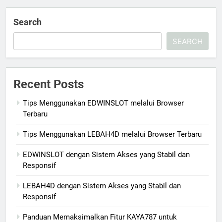
Search
SEARCH
Recent Posts
Tips Menggunakan EDWINSLOT melalui Browser
Terbaru
Tips Menggunakan LEBAH4D melalui Browser Terbaru
EDWINSLOT dengan Sistem Akses yang Stabil dan
Responsif
LEBAH4D dengan Sistem Akses yang Stabil dan
Responsif
Panduan Memaksimalkan Fitur KAYA787 untuk