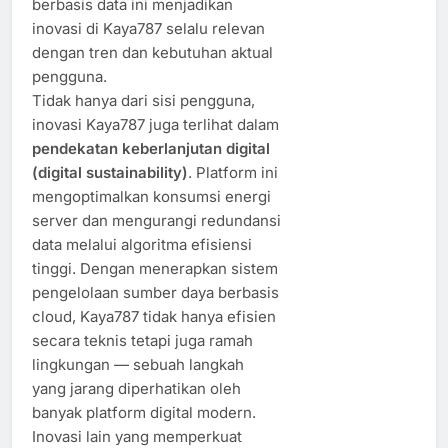
berbasis data ini menjadikan
inovasi di Kaya787 selalu relevan
dengan tren dan kebutuhan aktual
pengguna.
Tidak hanya dari sisi pengguna,
inovasi Kaya787 juga terlihat dalam
pendekatan keberlanjutan digital
(digital sustainability)
. Platform ini
mengoptimalkan konsumsi energi
server dan mengurangi redundansi
data melalui algoritma efisiensi
tinggi. Dengan menerapkan sistem
pengelolaan sumber daya berbasis
cloud, Kaya787 tidak hanya efisien
secara teknis tetapi juga ramah
lingkungan — sebuah langkah
yang jarang diperhatikan oleh
banyak platform digital modern.
Inovasi lain yang memperkuat