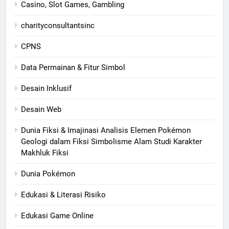
Casino, Slot Games, Gambling
charityconsultantsinc
CPNS
Data Permainan & Fitur Simbol
Desain Inklusif
Desain Web
Dunia Fiksi & Imajinasi Analisis Elemen Pokémon
Geologi dalam Fiksi Simbolisme Alam Studi Karakter
Makhluk Fiksi
Dunia Pokémon
Edukasi & Literasi Risiko
Edukasi Game Online