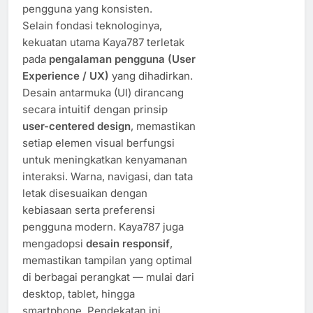
pengguna yang konsisten.
Selain fondasi teknologinya,
kekuatan utama Kaya787 terletak
pada
pengalaman pengguna (User
Experience / UX)
yang dihadirkan.
Desain antarmuka (UI) dirancang
secara intuitif dengan prinsip
user-centered design
, memastikan
setiap elemen visual berfungsi
untuk meningkatkan kenyamanan
interaksi. Warna, navigasi, dan tata
letak disesuaikan dengan
kebiasaan serta preferensi
pengguna modern. Kaya787 juga
mengadopsi
desain responsif
,
memastikan tampilan yang optimal
di berbagai perangkat — mulai dari
desktop, tablet, hingga
smartphone. Pendekatan ini