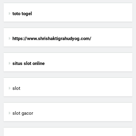
toto togel
https://www.shrishaktigrahudyog.com/
situs slot online
slot
slot gacor