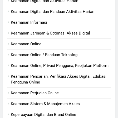
Keamanan Digital dan Aktivitas Harian
Keamanan Digital dan Panduan Aktivitas Harian
Keamanan Informasi
Keamanan Jaringan & Optimasi Akses Digital
Keamanan Online
Keamanan Online / Panduan Teknologi
Keamanan Online, Privasi Pengguna, Kebijakan Platform
Keamanan Pencarian, Verifikasi Akses Digital, Edukasi
Pengguna Online
Keamanan Perjudian Online
Keamanan Sistem & Manajemen Akses
Kepercayaan Digital dan Brand Online