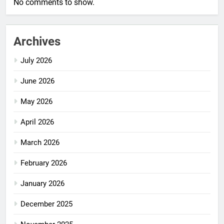
No comments to show.
Archives
July 2026
June 2026
May 2026
April 2026
March 2026
February 2026
January 2026
December 2025