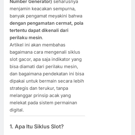
Number Generator)
seharusnya
menjamin keacakan sempurna,
banyak pengamat meyakini bahwa
dengan pengamatan cermat, pola
tertentu dapat dikenali dari
perilaku mesin
.
Artikel ini akan membahas
bagaimana cara mengenali siklus
slot gacor, apa saja indikator yang
bisa diamati dari perilaku mesin,
dan bagaimana pendekatan ini bisa
dipakai untuk bermain secara lebih
strategis dan terukur, tanpa
melanggar prinsip acak yang
melekat pada sistem permainan
digital.
1. Apa Itu Siklus Slot?