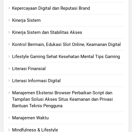
Kepercayaan Digital dan Reputasi Brand
Kinerja Sistem
Kinerja Sistem dan Stabilitas Akses
Kontrol Bermain, Edukasi Slot Online, Keamanan Digital
Lifestyle Gaming Sehat Kesehatan Mental Tips Gaming
Literasi Finansial
Literasi Informasi Digital
Manajemen Ekstensi Browser Perbaikan Script dan
Tampilan Solusi Akses Situs Keamanan dan Privasi
Bantuan Teknis Pengguna
Manajemen Waktu
Mindfulness & Lifestyle