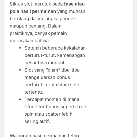
Siklus slot merujuk pada
fase atau
pola hasil permainan
yang muncul
berulang dalam jangka pendek
maupun panjang. Dalam
praktiknya, banyak pemain
merasakan bahwa:
Setelah beberapa kekalahan
berturut-turut, kemenangan
besar bisa muncul.
Slot yang “diam” tiba-tiba
mengeluarkan bonus
berturut-turut dalam sesi
tertentu.
Terdapat momen di mana
fitur-fitur bonus seperti free
spin atau scatter lebih
sering aktif.
Walaupun hasil permainan tetap