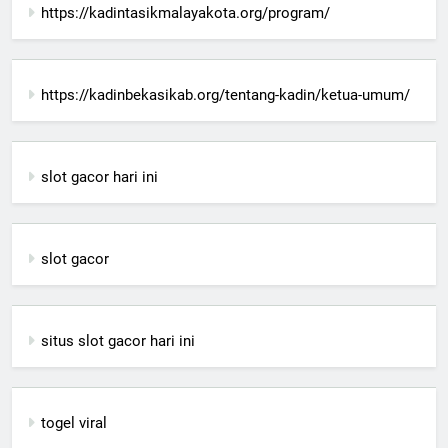
https://kadintasikmalayakota.org/program/
https://kadinbekasikab.org/tentang-kadin/ketua-umum/
slot gacor hari ini
slot gacor
situs slot gacor hari ini
togel viral