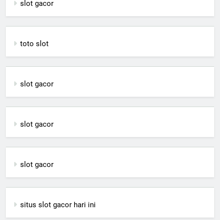
slot gacor
toto slot
slot gacor
slot gacor
slot gacor
situs slot gacor hari ini