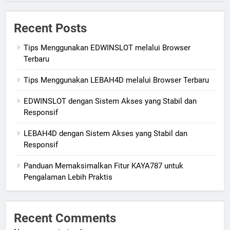
Recent Posts
Tips Menggunakan EDWINSLOT melalui Browser
Terbaru
Tips Menggunakan LEBAH4D melalui Browser Terbaru
EDWINSLOT dengan Sistem Akses yang Stabil dan
Responsif
LEBAH4D dengan Sistem Akses yang Stabil dan
Responsif
Panduan Memaksimalkan Fitur KAYA787 untuk
Pengalaman Lebih Praktis
Recent Comments