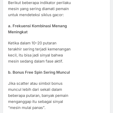
Berikut beberapa indikator perilaku
mesin yang sering diamati pemain
untuk mendeteksi siklus gacor:
a. Frekuensi Kombinasi Menang
Meningkat
Ketika dalam 10–20 putaran
terakhir sering terjadi kemenangan
kecil, itu bisa jadi sinyal bahwa
mesin sedang dalam fase aktif.
b. Bonus Free Spin Sering Muncul
Jika scatter atau simbol bonus
muncul lebih dari sekali dalam
beberapa putaran, banyak pemain
menganggap itu sebagai sinyal
“mesin mulai panas”.