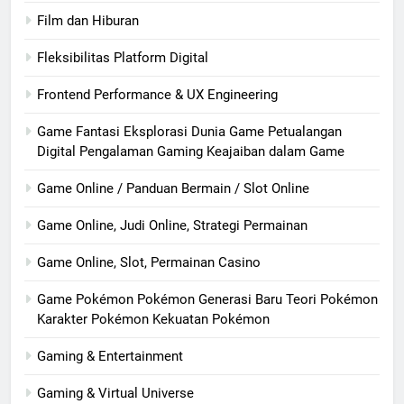
Film dan Hiburan
Fleksibilitas Platform Digital
Frontend Performance & UX Engineering
Game Fantasi Eksplorasi Dunia Game Petualangan
Digital Pengalaman Gaming Keajaiban dalam Game
Game Online / Panduan Bermain / Slot Online
Game Online, Judi Online, Strategi Permainan
Game Online, Slot, Permainan Casino
Game Pokémon Pokémon Generasi Baru Teori Pokémon
Karakter Pokémon Kekuatan Pokémon
Gaming & Entertainment
Gaming & Virtual Universe