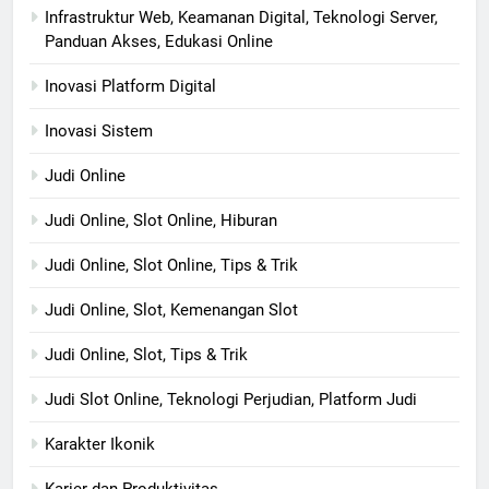
Infrastruktur Web, Keamanan Digital, Teknologi Server,
Panduan Akses, Edukasi Online
Inovasi Platform Digital
Inovasi Sistem
Judi Online
Judi Online, Slot Online, Hiburan
Judi Online, Slot Online, Tips & Trik
Judi Online, Slot, Kemenangan Slot
Judi Online, Slot, Tips & Trik
Judi Slot Online, Teknologi Perjudian, Platform Judi
Karakter Ikonik