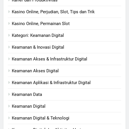
Karier dan Produktivitas
Kasino Online, Perjudian, Slot, Tips dan Trik
Kasino Online, Permainan Slot
Kategori: Keamanan Digital
Keamanan & Inovasi Digital
Keamanan Akses & Infrastruktur Digital
Keamanan Akses Digital
Keamanan Aplikasi & Infrastruktur Digital
Keamanan Data
Keamanan Digital
Keamanan Digital & Teknologi