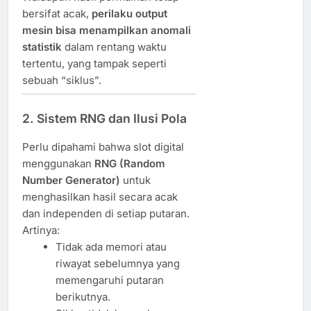
bersifat acak,
perilaku output
mesin bisa menampilkan anomali
statistik
dalam rentang waktu
tertentu, yang tampak seperti
sebuah “siklus”.
2. Sistem RNG dan Ilusi Pola
Perlu dipahami bahwa slot digital
menggunakan
RNG (Random
Number Generator)
untuk
menghasilkan hasil secara acak
dan independen di setiap putaran.
Artinya:
Tidak ada memori atau
riwayat sebelumnya yang
memengaruhi putaran
berikutnya.