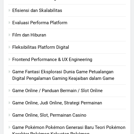
Efisiensi dan Skalabilitas
Evaluasi Performa Platform
Film dan Hiburan
Fleksibilitas Platform Digital
Frontend Performance & UX Engineering
Game Fantasi Eksplorasi Dunia Game Petualangan
Digital Pengalaman Gaming Keajaiban dalam Game
Game Online / Panduan Bermain / Slot Online
Game Online, Judi Online, Strategi Permainan
Game Online, Slot, Permainan Casino
Game Pokémon Pokémon Generasi Baru Teori Pokémon