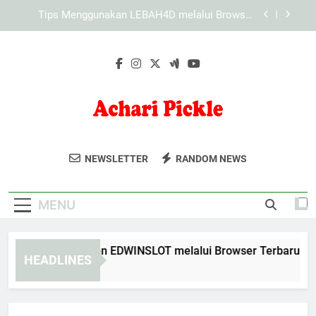
Skip
EDWINSLOT dengan Sistem Akses yang Stabil
to
dan Responsif
content
LEBAH4D dengan Sistem Akses yang Stabil dan
Responsif
Tips Menggunakan EDWINSLOT melalui Browser
Terbaru
Tips Menggunakan LEBAH4D melalui Browser
Terbaru
Achari Pickle
EDWINSLOT dengan Sistem Akses yang Stabil
Rasakan Kelezatan Acar Khas India Dari
dan Responsif
NEWSLETTER
RANDOM NEWS
Achari Pickle. Produk Autentik Dengan Rasa
LEBAH4D dengan Sistem Akses yang Stabil dan
Responsif
Yang Menggugah Selera.
MENU
ips Menggunakan EDWINSLOT melalui Browser Terbaru
HEADLINES
Weeks Ago