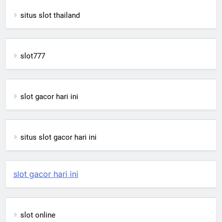
situs slot thailand
slot777
slot gacor hari ini
situs slot gacor hari ini
slot gacor hari ini
slot online