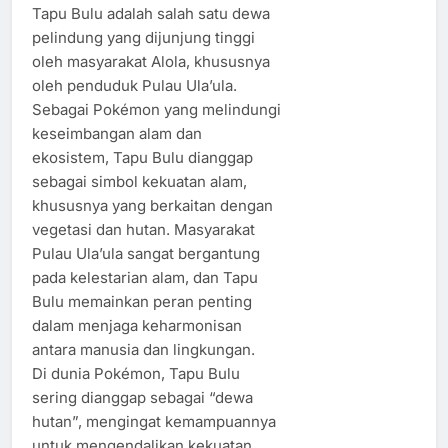
Tapu Bulu adalah salah satu dewa
pelindung yang dijunjung tinggi
oleh masyarakat Alola, khususnya
oleh penduduk Pulau Ula’ula.
Sebagai Pokémon yang melindungi
keseimbangan alam dan
ekosistem, Tapu Bulu dianggap
sebagai simbol kekuatan alam,
khususnya yang berkaitan dengan
vegetasi dan hutan. Masyarakat
Pulau Ula’ula sangat bergantung
pada kelestarian alam, dan Tapu
Bulu memainkan peran penting
dalam menjaga keharmonisan
antara manusia dan lingkungan.
Di dunia Pokémon, Tapu Bulu
sering dianggap sebagai “dewa
hutan”, mengingat kemampuannya
untuk mengendalikan kekuatan