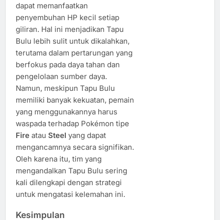
dapat memanfaatkan
penyembuhan HP kecil setiap
giliran. Hal ini menjadikan Tapu
Bulu lebih sulit untuk dikalahkan,
terutama dalam pertarungan yang
berfokus pada daya tahan dan
pengelolaan sumber daya.
Namun, meskipun Tapu Bulu
memiliki banyak kekuatan, pemain
yang menggunakannya harus
waspada terhadap Pokémon tipe
Fire
atau
Steel
yang dapat
mengancamnya secara signifikan.
Oleh karena itu, tim yang
mengandalkan Tapu Bulu sering
kali dilengkapi dengan strategi
untuk mengatasi kelemahan ini.
Kesimpulan