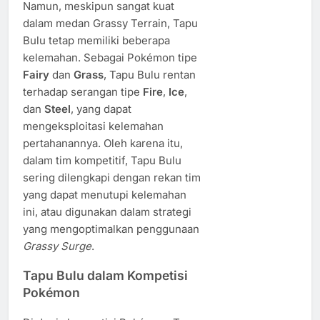
Namun, meskipun sangat kuat
dalam medan Grassy Terrain, Tapu
Bulu tetap memiliki beberapa
kelemahan. Sebagai Pokémon tipe
Fairy
dan
Grass
, Tapu Bulu rentan
terhadap serangan tipe
Fire
,
Ice
,
dan
Steel
, yang dapat
mengeksploitasi kelemahan
pertahanannya. Oleh karena itu,
dalam tim kompetitif, Tapu Bulu
sering dilengkapi dengan rekan tim
yang dapat menutupi kelemahan
ini, atau digunakan dalam strategi
yang mengoptimalkan penggunaan
Grassy Surge
.
Tapu Bulu dalam Kompetisi
Pokémon