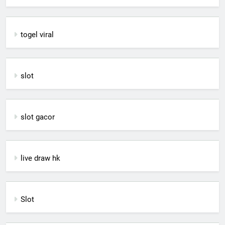
togel viral
slot
slot gacor
live draw hk
Slot