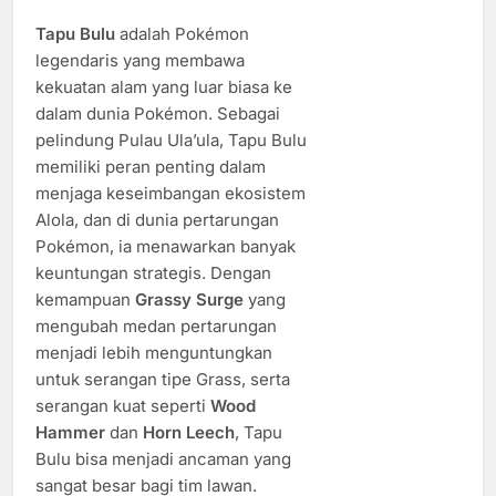
Tapu Bulu
adalah Pokémon
legendaris yang membawa
kekuatan alam yang luar biasa ke
dalam dunia Pokémon. Sebagai
pelindung Pulau Ula’ula, Tapu Bulu
memiliki peran penting dalam
menjaga keseimbangan ekosistem
Alola, dan di dunia pertarungan
Pokémon, ia menawarkan banyak
keuntungan strategis. Dengan
kemampuan
Grassy Surge
yang
mengubah medan pertarungan
menjadi lebih menguntungkan
untuk serangan tipe Grass, serta
serangan kuat seperti
Wood
Hammer
dan
Horn Leech
, Tapu
Bulu bisa menjadi ancaman yang
sangat besar bagi tim lawan.