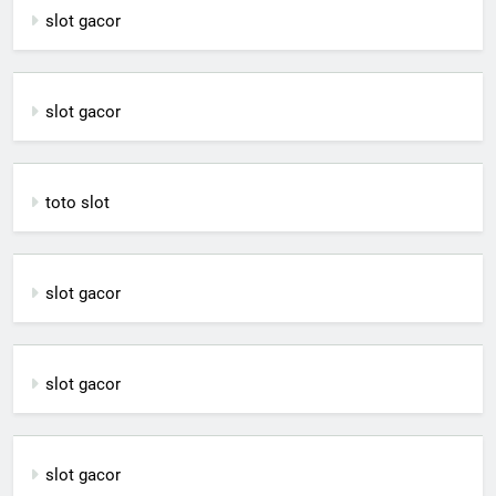
slot gacor
slot gacor
toto slot
slot gacor
slot gacor
slot gacor