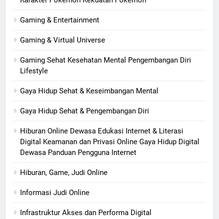
Karakter Pokémon Kekuatan Pokémon
Gaming & Entertainment
Gaming & Virtual Universe
Gaming Sehat Kesehatan Mental Pengembangan Diri
Lifestyle
Gaya Hidup Sehat & Keseimbangan Mental
Gaya Hidup Sehat & Pengembangan Diri
Hiburan Online Dewasa Edukasi Internet & Literasi
Digital Keamanan dan Privasi Online Gaya Hidup Digital
Dewasa Panduan Pengguna Internet
Hiburan, Game, Judi Online
Informasi Judi Online
Infrastruktur Akses dan Performa Digital