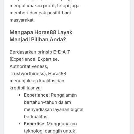
mengutamakan profit, tetapi juga
memberi dampak positif bagi
masyarakat.
Mengapa Horas88 Layak
Menjadi Pilihan Anda?
Berdasarkan prinsip
E-E-A-T
(Experience, Expertise,
Authoritativeness,
Trustworthiness), Horas88
menunjukkan kualitas dan
kredibilitasnya:
Experience
: Pengalaman
bertahun-tahun dalam
menyediakan layanan digital
berkualitas.
Expertise
: Menggunakan
teknologi canggih untuk