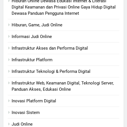
Hiburan Online Dewasa Edukasi Internet & Literasi
Digital Keamanan dan Privasi Online Gaya Hidup Digital
Dewasa Panduan Pengguna Internet
Hiburan, Game, Judi Online
Informasi Judi Online
Infrastruktur Akses dan Performa Digital
Infrastruktur Platform
Infrastruktur Teknologi & Performa Digital
Infrastruktur Web, Keamanan Digital, Teknologi Server,
Panduan Akses, Edukasi Online
Inovasi Platform Digital
Inovasi Sistem
Judi Online