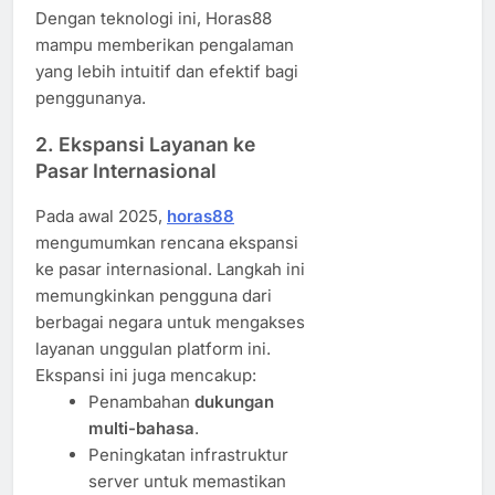
Dengan teknologi ini, Horas88
mampu memberikan pengalaman
yang lebih intuitif dan efektif bagi
penggunanya.
2.
Ekspansi Layanan ke
Pasar Internasional
Pada awal 2025,
horas88
mengumumkan rencana ekspansi
ke pasar internasional. Langkah ini
memungkinkan pengguna dari
berbagai negara untuk mengakses
layanan unggulan platform ini.
Ekspansi ini juga mencakup:
Penambahan
dukungan
multi-bahasa
.
Peningkatan infrastruktur
server untuk memastikan