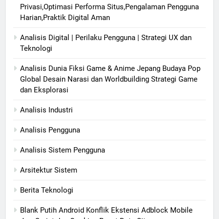
Privasi,Optimasi Performa Situs,Pengalaman Pengguna
Harian,Praktik Digital Aman
Analisis Digital | Perilaku Pengguna | Strategi UX dan
Teknologi
Analisis Dunia Fiksi Game & Anime Jepang Budaya Pop
Global Desain Narasi dan Worldbuilding Strategi Game
dan Eksplorasi
Analisis Industri
Analisis Pengguna
Analisis Sistem Pengguna
Arsitektur Sistem
Berita Teknologi
Blank Putih Android Konflik Ekstensi Adblock Mobile