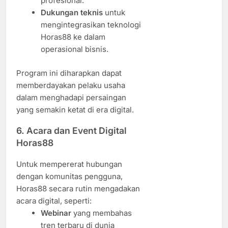
profesional.
Dukungan teknis
untuk
mengintegrasikan teknologi
Horas88 ke dalam
operasional bisnis.
Program ini diharapkan dapat
memberdayakan pelaku usaha
dalam menghadapi persaingan
yang semakin ketat di era digital.
6.
Acara dan Event Digital
Horas88
Untuk mempererat hubungan
dengan komunitas pengguna,
Horas88 secara rutin mengadakan
acara digital, seperti:
Webinar
yang membahas
tren terbaru di dunia