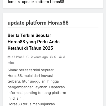
Home
update platform Horas88
update platform Horas88
Berita Terkini Seputar
Horas88 yang Perlu Anda
Ketahui di Tahun 2025
e719ac3
2 years ago
0
6
mins
Simak berita terkini seputar
Horas88, mulai dari inovasi
terbaru, fitur unggulan, hingga
pengembangan layanan. Dapatkan
informasi penting tentang platform
ini di sini!
Horas88 terus menunjukkan