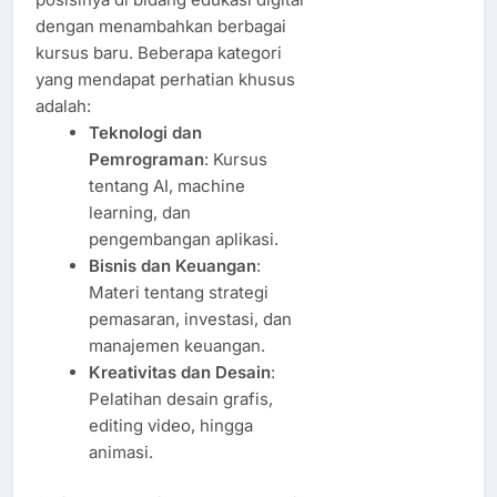
dengan menambahkan berbagai
kursus baru. Beberapa kategori
yang mendapat perhatian khusus
adalah:
Teknologi dan
Pemrograman
: Kursus
tentang AI, machine
learning, dan
pengembangan aplikasi.
Bisnis dan Keuangan
:
Materi tentang strategi
pemasaran, investasi, dan
manajemen keuangan.
Kreativitas dan Desain
:
Pelatihan desain grafis,
editing video, hingga
animasi.