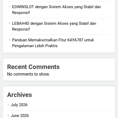
EDWINSLOT dengan Sistem Akses yang Stabil dan
Responsif
LEBAH4D dengan Sistem Akses yang Stabil dan
Responsif
Panduan Memaksimalkan Fitur KAYA787 untuk
Pengalaman Lebih Praktis
Recent Comments
No comments to show.
Archives
July 2026
June 2026