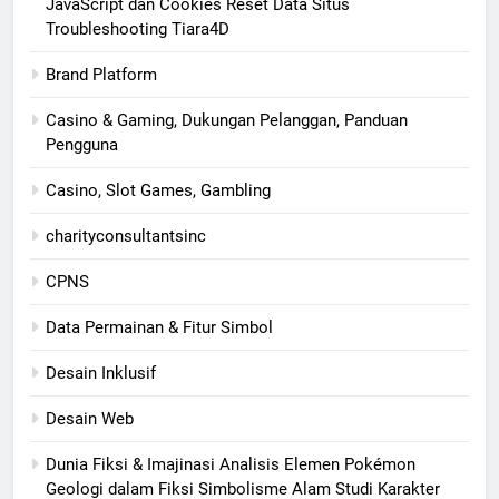
JavaScript dan Cookies Reset Data Situs
Troubleshooting Tiara4D
Brand Platform
Casino & Gaming, Dukungan Pelanggan, Panduan
Pengguna
Casino, Slot Games, Gambling
charityconsultantsinc
CPNS
Data Permainan & Fitur Simbol
Desain Inklusif
Desain Web
Dunia Fiksi & Imajinasi Analisis Elemen Pokémon
Geologi dalam Fiksi Simbolisme Alam Studi Karakter