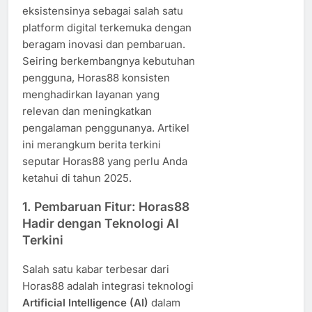
eksistensinya sebagai salah satu
platform digital terkemuka dengan
beragam inovasi dan pembaruan.
Seiring berkembangnya kebutuhan
pengguna, Horas88 konsisten
menghadirkan layanan yang
relevan dan meningkatkan
pengalaman penggunanya. Artikel
ini merangkum berita terkini
seputar Horas88 yang perlu Anda
ketahui di tahun 2025.
1.
Pembaruan Fitur: Horas88
Hadir dengan Teknologi AI
Terkini
Salah satu kabar terbesar dari
Horas88 adalah integrasi teknologi
Artificial Intelligence (AI)
dalam