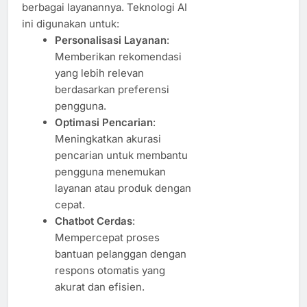
berbagai layanannya. Teknologi AI
ini digunakan untuk:
Personalisasi Layanan
:
Memberikan rekomendasi
yang lebih relevan
berdasarkan preferensi
pengguna.
Optimasi Pencarian
:
Meningkatkan akurasi
pencarian untuk membantu
pengguna menemukan
layanan atau produk dengan
cepat.
Chatbot Cerdas
:
Mempercepat proses
bantuan pelanggan dengan
respons otomatis yang
akurat dan efisien.