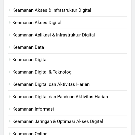
Keamanan Akses & Infrastruktur Digital
Keamanan Akses Digital
Keamanan Aplikasi & Infrastruktur Digital
Keamanan Data
Keamanan Digital
Keamanan Digital & Teknologi
Keamanan Digital dan Aktivitas Harian
Keamanan Digital dan Panduan Aktivitas Harian
Keamanan Informasi
Keamanan Jaringan & Optimasi Akses Digital
Keamanan Online