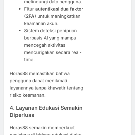
melindungi data pengguna.
Fitur
autentikasi dua faktor
(2FA)
untuk meningkatkan
keamanan akun.
Sistem deteksi penipuan
berbasis AI yang mampu
mencegah aktivitas
mencurigakan secara real-
time.
Horas88 memastikan bahwa
pengguna dapat menikmati
layanannya tanpa khawatir tentang
risiko keamanan.
4.
Layanan Edukasi Semakin
Diperluas
Horas88 semakin memperkuat
posisinya di bidang edukasi digital