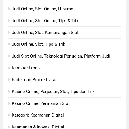
Judi Online, Slot Online, Hiburan
Judi Online, Slot Online, Tips & Trik
Judi Online, Slot, Kemenangan Slot
Judi Online, Slot, Tips & Trik
Judi Slot Online, Teknologi Perjudian, Platform Judi
Karakter Ikonik
Karier dan Produktivitas
Kasino Online, Perjudian, Slot, Tips dan Trik
Kasino Online, Permainan Slot
Kategori: Keamanan Digital
Keamanan & Inovasi Digital