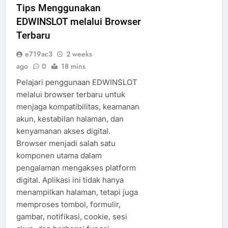
Tips Menggunakan
EDWINSLOT melalui Browser
Terbaru
e719ac3
2 weeks
ago
0
18 mins
Pelajari penggunaan EDWINSLOT
melalui browser terbaru untuk
menjaga kompatibilitas, keamanan
akun, kestabilan halaman, dan
kenyamanan akses digital.
Browser menjadi salah satu
komponen utama dalam
pengalaman mengakses platform
digital. Aplikasi ini tidak hanya
menampilkan halaman, tetapi juga
memproses tombol, formulir,
gambar, notifikasi, cookie, sesi