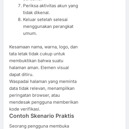
Periksa aktivitas akun yang
tidak dikenal.
Keluar setelah selesai
menggunakan perangkat
umum.
Kesamaan nama, warna, logo, dan
tata letak tidak cukup untuk
membuktikan bahwa suatu
halaman aman. Elemen visual
dapat ditiru.
Waspadai halaman yang meminta
data tidak relevan, menampilkan
peringatan browser, atau
mendesak pengguna memberikan
kode verifikasi.
Contoh Skenario Praktis
Seorang pengguna membuka