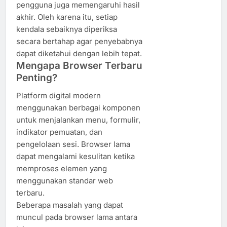
pengguna juga memengaruhi hasil
akhir. Oleh karena itu, setiap
kendala sebaiknya diperiksa
secara bertahap agar penyebabnya
dapat diketahui dengan lebih tepat.
Mengapa Browser Terbaru
Penting?
Platform digital modern
menggunakan berbagai komponen
untuk menjalankan menu, formulir,
indikator pemuatan, dan
pengelolaan sesi. Browser lama
dapat mengalami kesulitan ketika
memproses elemen yang
menggunakan standar web
terbaru.
Beberapa masalah yang dapat
muncul pada browser lama antara