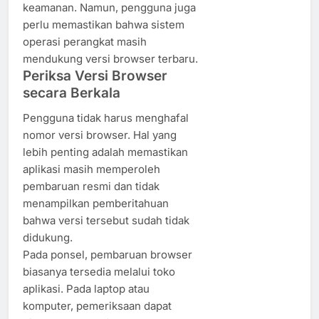
keamanan. Namun, pengguna juga
perlu memastikan bahwa sistem
operasi perangkat masih
mendukung versi browser terbaru.
Periksa Versi Browser
secara Berkala
Pengguna tidak harus menghafal
nomor versi browser. Hal yang
lebih penting adalah memastikan
aplikasi masih memperoleh
pembaruan resmi dan tidak
menampilkan pemberitahuan
bahwa versi tersebut sudah tidak
didukung.
Pada ponsel, pembaruan browser
biasanya tersedia melalui toko
aplikasi. Pada laptop atau
komputer, pemeriksaan dapat