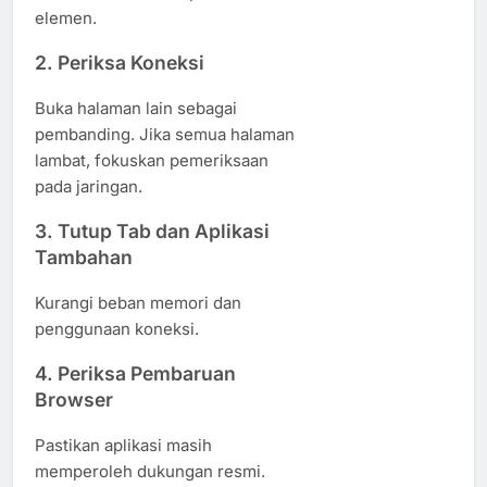
elemen.
2. Periksa Koneksi
Buka halaman lain sebagai
pembanding. Jika semua halaman
lambat, fokuskan pemeriksaan
pada jaringan.
3. Tutup Tab dan Aplikasi
Tambahan
Kurangi beban memori dan
penggunaan koneksi.
4. Periksa Pembaruan
Browser
Pastikan aplikasi masih
memperoleh dukungan resmi.