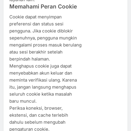
Memahami Peran Cookie
Cookie dapat menyimpan
preferensi dan status sesi
pengguna. Jika cookie diblokir
sepenuhnya, pengguna mungkin
mengalami proses masuk berulang
atau sesi berakhir setelah
berpindah halaman.
Menghapus cookie juga dapat
menyebabkan akun keluar dan
meminta verifikasi ulang. Karena
itu, jangan langsung menghapus
seluruh cookie ketika masalah
baru muncul.
Periksa koneksi, browser,
ekstensi, dan cache terlebih
dahulu sebelum mengubah
pengaturan cookie.