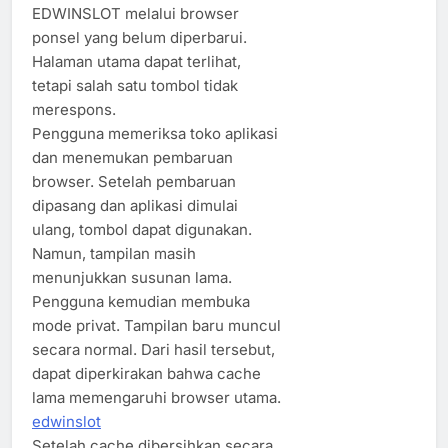
EDWINSLOT melalui browser
ponsel yang belum diperbarui.
Halaman utama dapat terlihat,
tetapi salah satu tombol tidak
merespons.
Pengguna memeriksa toko aplikasi
dan menemukan pembaruan
browser. Setelah pembaruan
dipasang dan aplikasi dimulai
ulang, tombol dapat digunakan.
Namun, tampilan masih
menunjukkan susunan lama.
Pengguna kemudian membuka
mode privat. Tampilan baru muncul
secara normal. Dari hasil tersebut,
dapat diperkirakan bahwa cache
lama memengaruhi browser utama.
edwinslot
Setelah cache dibersihkan secara