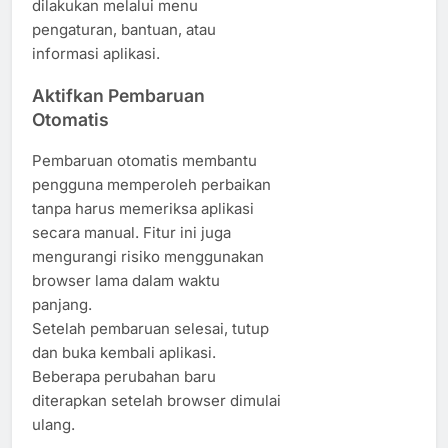
dilakukan melalui menu
pengaturan, bantuan, atau
informasi aplikasi.
Aktifkan Pembaruan
Otomatis
Pembaruan otomatis membantu
pengguna memperoleh perbaikan
tanpa harus memeriksa aplikasi
secara manual. Fitur ini juga
mengurangi risiko menggunakan
browser lama dalam waktu
panjang.
Setelah pembaruan selesai, tutup
dan buka kembali aplikasi.
Beberapa perubahan baru
diterapkan setelah browser dimulai
ulang.