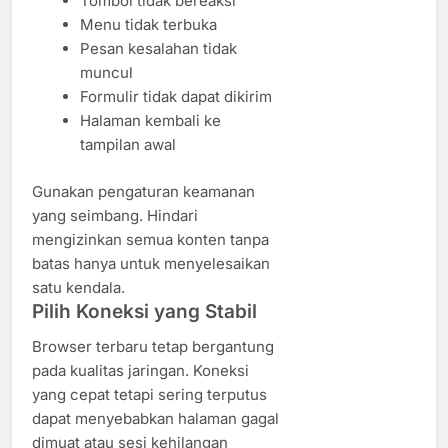
Tombol tidak bereaksi
Menu tidak terbuka
Pesan kesalahan tidak
muncul
Formulir tidak dapat dikirim
Halaman kembali ke
tampilan awal
Gunakan pengaturan keamanan
yang seimbang. Hindari
mengizinkan semua konten tanpa
batas hanya untuk menyelesaikan
satu kendala.
Pilih Koneksi yang Stabil
Browser terbaru tetap bergantung
pada kualitas jaringan. Koneksi
yang cepat tetapi sering terputus
dapat menyebabkan halaman gagal
dimuat atau sesi kehilangan