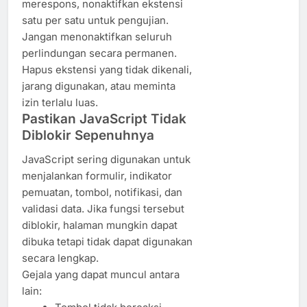
merespons, nonaktifkan ekstensi
satu per satu untuk pengujian.
Jangan menonaktifkan seluruh
perlindungan secara permanen.
Hapus ekstensi yang tidak dikenali,
jarang digunakan, atau meminta
izin terlalu luas.
Pastikan JavaScript Tidak
Diblokir Sepenuhnya
JavaScript sering digunakan untuk
menjalankan formulir, indikator
pemuatan, tombol, notifikasi, dan
validasi data. Jika fungsi tersebut
diblokir, halaman mungkin dapat
dibuka tetapi tidak dapat digunakan
secara lengkap.
Gejala yang dapat muncul antara
lain: