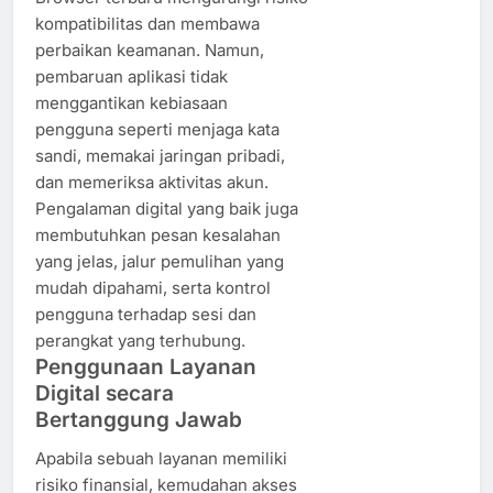
kompatibilitas dan membawa
perbaikan keamanan. Namun,
pembaruan aplikasi tidak
menggantikan kebiasaan
pengguna seperti menjaga kata
sandi, memakai jaringan pribadi,
dan memeriksa aktivitas akun.
Pengalaman digital yang baik juga
membutuhkan pesan kesalahan
yang jelas, jalur pemulihan yang
mudah dipahami, serta kontrol
pengguna terhadap sesi dan
perangkat yang terhubung.
Penggunaan Layanan
Digital secara
Bertanggung Jawab
Apabila sebuah layanan memiliki
risiko finansial, kemudahan akses