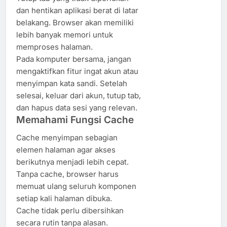
dan hentikan aplikasi berat di latar
belakang. Browser akan memiliki
lebih banyak memori untuk
memproses halaman.
Pada komputer bersama, jangan
mengaktifkan fitur ingat akun atau
menyimpan kata sandi. Setelah
selesai, keluar dari akun, tutup tab,
dan hapus data sesi yang relevan.
Memahami Fungsi Cache
Cache menyimpan sebagian
elemen halaman agar akses
berikutnya menjadi lebih cepat.
Tanpa cache, browser harus
memuat ulang seluruh komponen
setiap kali halaman dibuka.
Cache tidak perlu dibersihkan
secara rutin tanpa alasan.