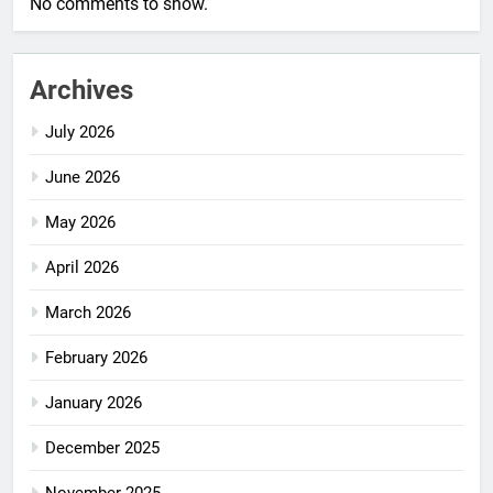
No comments to show.
Archives
July 2026
June 2026
May 2026
April 2026
March 2026
February 2026
January 2026
December 2025
November 2025