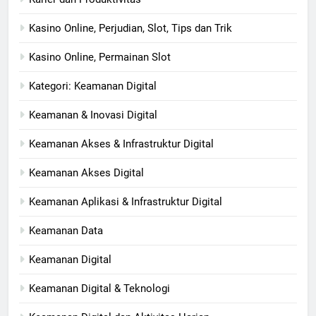
Kasino Online, Perjudian, Slot, Tips dan Trik
Kasino Online, Permainan Slot
Kategori: Keamanan Digital
Keamanan & Inovasi Digital
Keamanan Akses & Infrastruktur Digital
Keamanan Akses Digital
Keamanan Aplikasi & Infrastruktur Digital
Keamanan Data
Keamanan Digital
Keamanan Digital & Teknologi