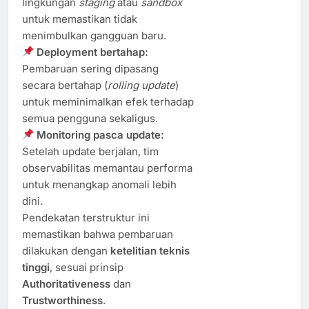
lingkungan
staging
atau
sandbox
untuk memastikan tidak
menimbulkan gangguan baru.
Deployment bertahap:
Pembaruan sering dipasang
secara bertahap (
rolling update
)
untuk meminimalkan efek terhadap
semua pengguna sekaligus.
Monitoring pasca update:
Setelah update berjalan, tim
observabilitas memantau performa
untuk menangkap anomali lebih
dini.
Pendekatan terstruktur ini
memastikan bahwa pembaruan
dilakukan dengan
ketelitian teknis
tinggi
, sesuai prinsip
Authoritativeness
dan
Trustworthiness
.