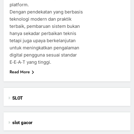
platform.
Dengan pendekatan yang berbasis
teknologi modern dan praktik
terbaik, pembaruan sistem bukan
hanya sekadar perbaikan teknis
tetapi juga upaya berkelanjutan
untuk meningkatkan pengalaman
digital pengguna sesuai standar
E‑E‑A‑T yang tinggi.
Read More
SLOT
slot gacor