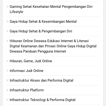
Gaming Sehat Kesehatan Mental Pengembangan Diri
Lifestyle
Gaya Hidup Sehat & Keseimbangan Mental
Gaya Hidup Sehat & Pengembangan Diri
Hiburan Online Dewasa Edukasi Internet & Literasi
Digital Keamanan dan Privasi Online Gaya Hidup Digital
Dewasa Panduan Pengguna Internet
Hiburan, Game, Judi Online
Informasi Judi Online
Infrastruktur Akses dan Performa Digital
Infrastruktur Platform
Infrastruktur Teknologi & Performa Digital