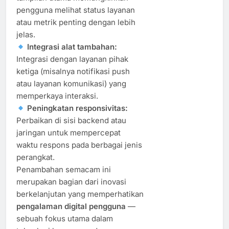
pengguna melihat status layanan
atau metrik penting dengan lebih
jelas.
Integrasi alat tambahan:
Integrasi dengan layanan pihak
ketiga (misalnya notifikasi push
atau layanan komunikasi) yang
memperkaya interaksi.
Peningkatan responsivitas:
Perbaikan di sisi backend atau
jaringan untuk mempercepat
waktu respons pada berbagai jenis
perangkat.
Penambahan semacam ini
merupakan bagian dari inovasi
berkelanjutan yang memperhatikan
pengalaman digital pengguna
—
sebuah fokus utama dalam