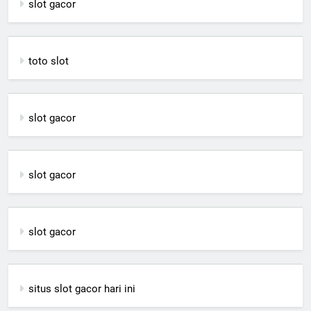
slot gacor
toto slot
slot gacor
slot gacor
slot gacor
situs slot gacor hari ini