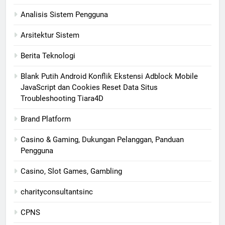
Analisis Sistem Pengguna
Arsitektur Sistem
Berita Teknologi
Blank Putih Android Konflik Ekstensi Adblock Mobile
JavaScript dan Cookies Reset Data Situs
Troubleshooting Tiara4D
Brand Platform
Casino & Gaming, Dukungan Pelanggan, Panduan
Pengguna
Casino, Slot Games, Gambling
charityconsultantsinc
CPNS