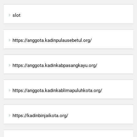
slot
https://anggota.kadinpulausebetul.org/
https://anggota.kadinkabpasangkayu.org/
https://anggota.kadinkablimapuluhkota.org/
https://kadinbinjaikota.org/