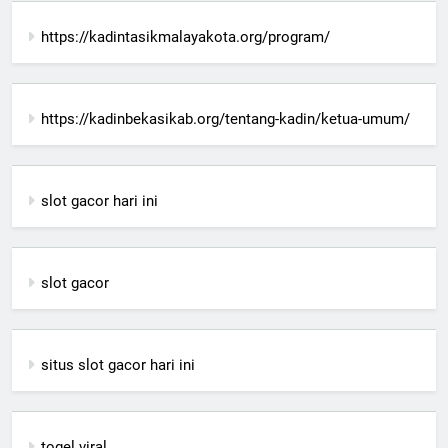
https://kadintasikmalayakota.org/program/
https://kadinbekasikab.org/tentang-kadin/ketua-umum/
slot gacor hari ini
slot gacor
situs slot gacor hari ini
togel viral