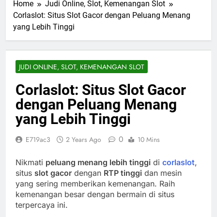
Home
Judi Online, Slot, Kemenangan Slot
Corlaslot: Situs Slot Gacor dengan Peluang Menang
yang Lebih Tinggi
JUDI ONLINE, SLOT, KEMENANGAN SLOT
Corlaslot: Situs Slot Gacor
dengan Peluang Menang
yang Lebih Tinggi
0
E719ac3
2 Years Ago
10 Mins
Nikmati
peluang menang lebih tinggi
di
corlaslot
,
situs
slot gacor
dengan
RTP tinggi
dan mesin
yang sering memberikan kemenangan. Raih
kemenangan besar dengan bermain di situs
terpercaya ini.