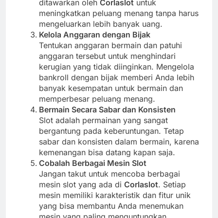
ditawarkan oleh
Corlaslot
untuk
meningkatkan peluang menang tanpa harus
mengeluarkan lebih banyak uang.
Kelola Anggaran dengan Bijak
Tentukan anggaran bermain dan patuhi
anggaran tersebut untuk menghindari
kerugian yang tidak diinginkan. Mengelola
bankroll dengan bijak memberi Anda lebih
banyak kesempatan untuk bermain dan
memperbesar peluang menang.
Bermain Secara Sabar dan Konsisten
Slot adalah permainan yang sangat
bergantung pada keberuntungan. Tetap
sabar dan konsisten dalam bermain, karena
kemenangan bisa datang kapan saja.
Cobalah Berbagai Mesin Slot
Jangan takut untuk mencoba berbagai
mesin slot yang ada di
Corlaslot
. Setiap
mesin memiliki karakteristik dan fitur unik
yang bisa membantu Anda menemukan
mesin yang paling menguntungkan.