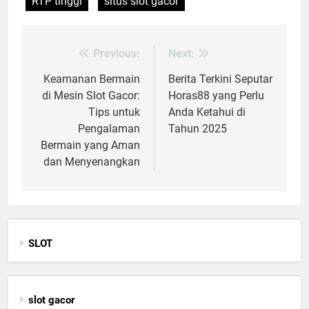
RTP tinggi
situs slot gacor
Previous:
Next:
Post
navigation
Keamanan Bermain
Berita Terkini Seputar
di Mesin Slot Gacor:
Horas88 yang Perlu
Tips untuk
Anda Ketahui di
Pengalaman
Tahun 2025
Bermain yang Aman
dan Menyenangkan
SLOT
slot gacor