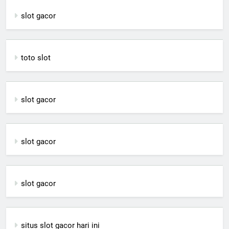
slot gacor
toto slot
slot gacor
slot gacor
slot gacor
situs slot gacor hari ini