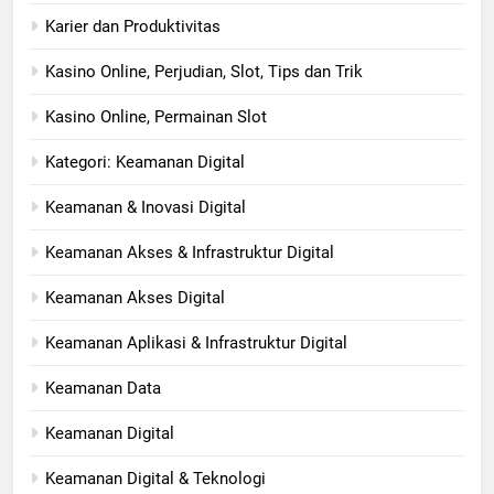
Karier dan Produktivitas
Kasino Online, Perjudian, Slot, Tips dan Trik
Kasino Online, Permainan Slot
Kategori: Keamanan Digital
Keamanan & Inovasi Digital
Keamanan Akses & Infrastruktur Digital
Keamanan Akses Digital
Keamanan Aplikasi & Infrastruktur Digital
Keamanan Data
Keamanan Digital
Keamanan Digital & Teknologi