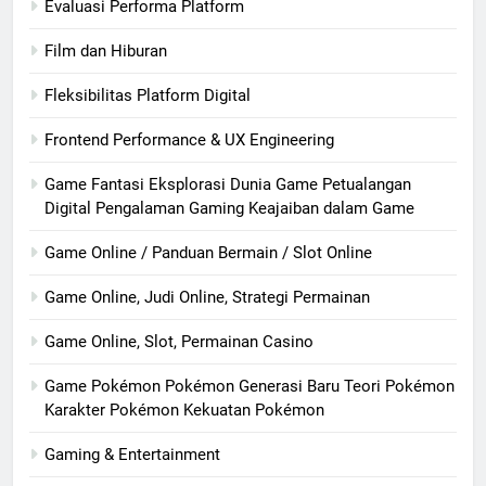
Evaluasi Performa Platform
Film dan Hiburan
Fleksibilitas Platform Digital
Frontend Performance & UX Engineering
Game Fantasi Eksplorasi Dunia Game Petualangan
Digital Pengalaman Gaming Keajaiban dalam Game
Game Online / Panduan Bermain / Slot Online
Game Online, Judi Online, Strategi Permainan
Game Online, Slot, Permainan Casino
Game Pokémon Pokémon Generasi Baru Teori Pokémon
Karakter Pokémon Kekuatan Pokémon
Gaming & Entertainment