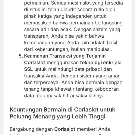
permainan. Semua mesin slot yang tersedia
di situs ini telah diaudit secara rutin oleh
pihak ketiga yang independen untuk
memastikan bahwa permainan berlangsung
secara adil dan acak. Dengan sistem yang
transparan, Anda bisa yakin bahwa
kemenangan yang Anda raih adalah hasil
dari keberuntungan, bukan manipulasi.
Keamanan Transaksi yang Terjamin
Corlaslot
menggunakan
teknologi enkripsi
SSL
untuk melindungi data pribadi dan
transaksi Anda. Dengan sistem yang aman
dan terpercaya, Anda bisa bermain dengan
tenang tanpa khawatir tentang kebocoran
data atau masalah transaksi lainnya.
Keuntungan Bermain di Corlaslot untuk
Peluang Menang yang Lebih Tinggi
Bergabung dengan
Corlaslot
memberi Anda