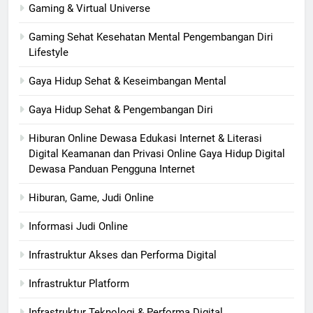
Gaming & Virtual Universe
Gaming Sehat Kesehatan Mental Pengembangan Diri
Lifestyle
Gaya Hidup Sehat & Keseimbangan Mental
Gaya Hidup Sehat & Pengembangan Diri
Hiburan Online Dewasa Edukasi Internet & Literasi
Digital Keamanan dan Privasi Online Gaya Hidup Digital
Dewasa Panduan Pengguna Internet
Hiburan, Game, Judi Online
Informasi Judi Online
Infrastruktur Akses dan Performa Digital
Infrastruktur Platform
Infrastruktur Teknologi & Performa Digital