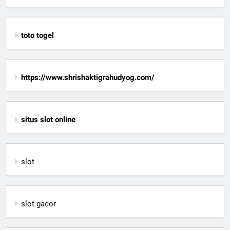
toto togel
https://www.shrishaktigrahudyog.com/
situs slot online
slot
slot gacor