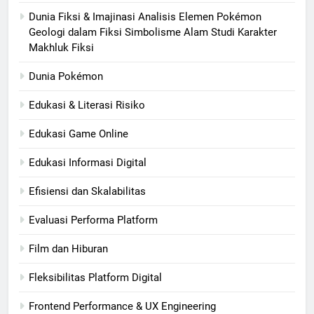
Dunia Fiksi & Imajinasi Analisis Elemen Pokémon
Geologi dalam Fiksi Simbolisme Alam Studi Karakter
Makhluk Fiksi
Dunia Pokémon
Edukasi & Literasi Risiko
Edukasi Game Online
Edukasi Informasi Digital
Efisiensi dan Skalabilitas
Evaluasi Performa Platform
Film dan Hiburan
Fleksibilitas Platform Digital
Frontend Performance & UX Engineering