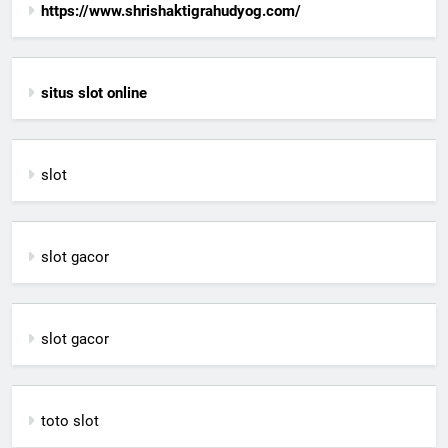
https://www.shrishaktigrahudyog.com/
situs slot online
slot
slot gacor
slot gacor
toto slot