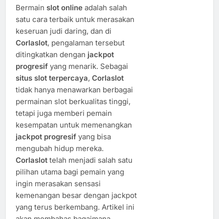
Bermain
slot online
adalah salah
satu cara terbaik untuk merasakan
keseruan judi daring, dan di
Corlaslot
, pengalaman tersebut
ditingkatkan dengan
jackpot
progresif
yang menarik. Sebagai
situs slot terpercaya
,
Corlaslot
tidak hanya menawarkan berbagai
permainan slot berkualitas tinggi,
tetapi juga memberi pemain
kesempatan untuk memenangkan
jackpot progresif
yang bisa
mengubah hidup mereka.
Corlaslot
telah menjadi salah satu
pilihan utama bagi pemain yang
ingin merasakan sensasi
kemenangan besar dengan jackpot
yang terus berkembang. Artikel ini
akan membahas bagaimana