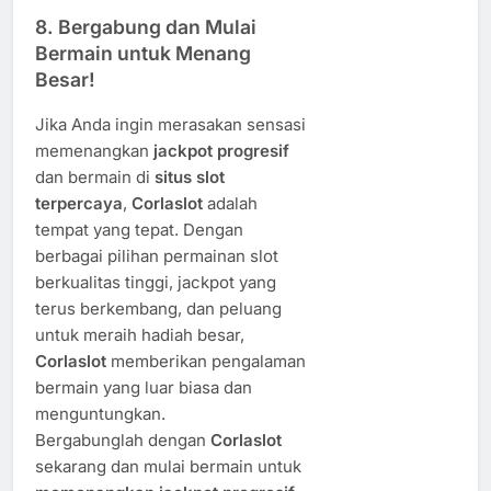
8.
Bergabung dan Mulai
Bermain untuk Menang
Besar!
Jika Anda ingin merasakan sensasi
memenangkan
jackpot progresif
dan bermain di
situs slot
terpercaya
,
Corlaslot
adalah
tempat yang tepat. Dengan
berbagai pilihan permainan slot
berkualitas tinggi, jackpot yang
terus berkembang, dan peluang
untuk meraih hadiah besar,
Corlaslot
memberikan pengalaman
bermain yang luar biasa dan
menguntungkan.
Bergabunglah dengan
Corlaslot
sekarang dan mulai bermain untuk