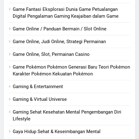
Game Fantasi Eksplorasi Dunia Game Petualangan
Digital Pengalaman Gaming Keajaiban dalam Game
Game Online / Panduan Bermain / Slot Online
Game Online, Judi Online, Strategi Permainan
Game Online, Slot, Permainan Casino
Game Pokémon Pokémon Generasi Baru Teori Pokémon
Karakter Pokémon Kekuatan Pokémon
Gaming & Entertainment
Gaming & Virtual Universe
Gaming Sehat Kesehatan Mental Pengembangan Diri
Lifestyle
Gaya Hidup Sehat & Keseimbangan Mental