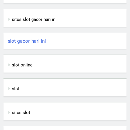
situs slot gacor hari ini
slot gacor hari ini
slot online
slot
situs slot