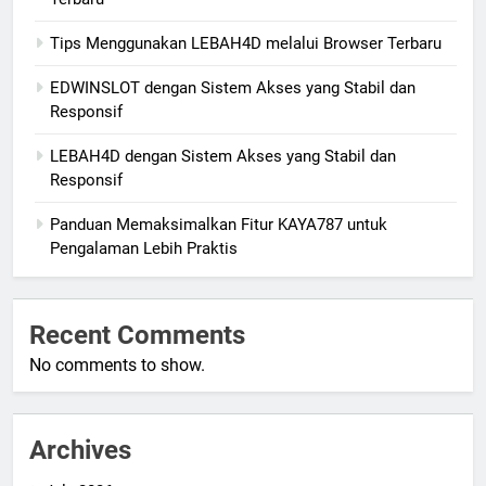
Tips Menggunakan LEBAH4D melalui Browser Terbaru
EDWINSLOT dengan Sistem Akses yang Stabil dan
Responsif
LEBAH4D dengan Sistem Akses yang Stabil dan
Responsif
Panduan Memaksimalkan Fitur KAYA787 untuk
Pengalaman Lebih Praktis
Recent Comments
No comments to show.
Archives