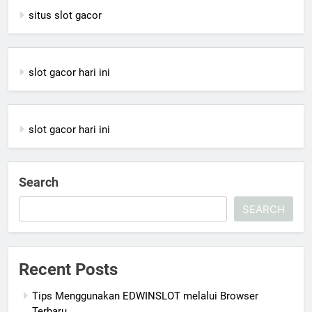
situs slot gacor
slot gacor hari ini
slot gacor hari ini
Search
SEARCH
Recent Posts
Tips Menggunakan EDWINSLOT melalui Browser
Terbaru