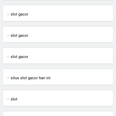
slot gacor
slot gacor
slot gacor
situs slot gacor hari ini
slot