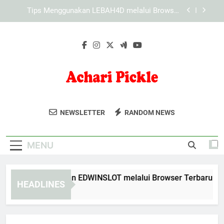
Skip
EDWINSLOT dengan Sistem Akses yang Stabil
to
dan Responsif
content
LEBAH4D dengan Sistem Akses yang Stabil dan
Responsif
Tips Menggunakan EDWINSLOT melalui Browser
Terbaru
Tips Menggunakan LEBAH4D melalui Browser
Terbaru
Achari Pickle
EDWINSLOT dengan Sistem Akses yang Stabil
Rasakan Kelezatan Acar Khas India Dari
dan Responsif
NEWSLETTER
RANDOM NEWS
Achari Pickle. Produk Autentik Dengan Rasa
LEBAH4D dengan Sistem Akses yang Stabil dan
Responsif
Yang Menggugah Selera.
MENU
ips Menggunakan EDWINSLOT melalui Browser Terbaru
HEADLINES
Weeks Ago