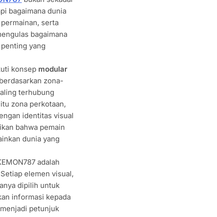
api bagaimana dunia
 permainan, serta
i mengulas bagaimana
penting yang
kuti konsep
modular
 berdasarkan zona-
saling terhubung
itu zona perkotaan,
ngan identitas visual
tikan bahwa pemain
lainkan dunia yang
POKEMON787 adalah
 Setiap elemen visual,
anya dipilih untuk
kan informasi kepada
 menjadi petunjuk