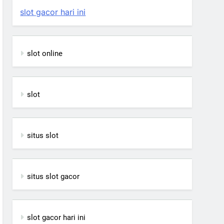
slot gacor hari ini
slot online
slot
situs slot
situs slot gacor
slot gacor hari ini