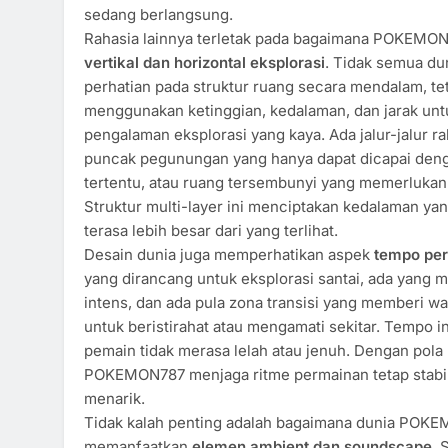
sedang berlangsung.
Rahasia lainnya terletak pada bagaimana POKEMO
vertikal dan horizontal eksplorasi
. Tidak semua d
perhatian pada struktur ruang secara mendalam, 
menggunakan ketinggian, kedalaman, dan jarak un
pengalaman eksplorasi yang kaya. Ada jalur-jalur ra
puncak pegunungan yang hanya dapat dicapai de
tertentu, atau ruang tersembunyi yang memerlukan i
Struktur multi-layer ini menciptakan kedalaman y
terasa lebih besar dari yang terlihat.
Desain dunia juga memperhatikan aspek
tempo pe
yang dirancang untuk eksplorasi santai, ada yang
intens, dan ada pula zona transisi yang memberi w
untuk beristirahat atau mengamati sekitar. Tempo i
pemain tidak merasa lelah atau jenuh. Dengan pola
POKEMON787 menjaga ritme permainan tetap stabi
menarik.
Tidak kalah penting adalah bagaimana dunia POK
memanfaatkan
elemen ambient dan soundscape
. 