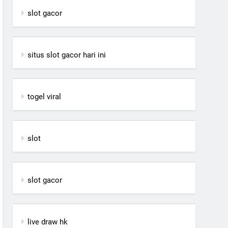
slot gacor
situs slot gacor hari ini
togel viral
slot
slot gacor
live draw hk