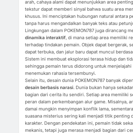
arah, cahaya alami dapat menunjukkan area pentin
tekstur dapat memberi sinyal bahwa suatu area m
khusus. Ini menciptakan hubungan natural antara 
tanpa harus mengandalkan banyak teks atau petunj
Lingkungan dalam POKEMON787 juga dirancang me
dinamika interaktif
, di mana setiap area memiliki re
terhadap tindakan pemain. Objek dapat bergerak,
dapat terbuka, dan jalur baru dapat muncul berdasa
Sistem ini membuat eksplorasi terasa hidup dan tida
sehingga pemain terus didorong untuk menjelajahi 
menemukan rahasia tersembunyi.
Selain itu, desain dunia POKEMON787 banyak dipe
desain berbasis narasi
. Dunia bukan hanya sekadar 
bagian dari cerita itu sendiri. Setiap area memiliki 
peran dalam perkembangan alur game. Misalnya, are
damai mungkin menyimpan konflik lama, sementara
suasana misterius sering kali menjadi titik pentin
karakter. Dengan pendekatan ini, pemain tidak sek
mekanis, tetapi juga merasa menjadi bagian dari ce