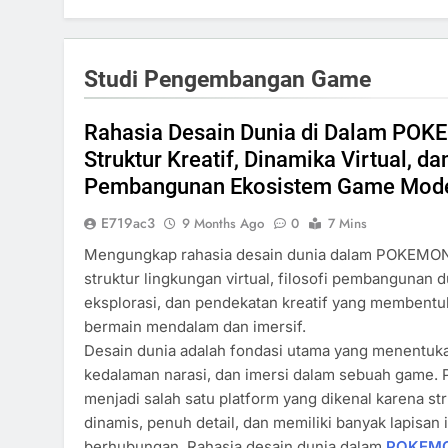
Studi Pengembangan Game
Rahasia Desain Dunia di Dalam PO
Struktur Kreatif, Dinamika Virtual, dan
Pembangunan Ekosistem Game Mod
E719ac3
9 Months Ago
0
7 Mins
Mengungkap rahasia desain dunia dalam POKEMO
struktur lingkungan virtual, filosofi pembangunan 
eksplorasi, dan pendekatan kreatif yang membent
bermain mendalam dan imersif.
Desain dunia adalah fondasi utama yang menentukan
kedalaman narasi, dan imersi dalam sebuah gam
menjadi salah satu platform yang dikenal karena st
dinamis, penuh detail, dan memiliki banyak lapisan i
berhubungan. Rahasia desain dunia dalam
POKEM