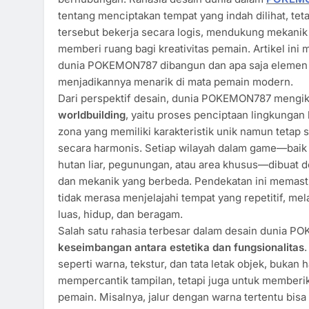
tentang menciptakan tempat yang indah dilihat, tet
tersebut bekerja secara logis, mendukung mekanik
memberi ruang bagi kreativitas pemain. Artikel in
dunia POKEMON787 dibangun dan apa saja elemen 
menjadikannya menarik di mata pemain modern.
Dari perspektif desain, dunia POKEMON787 mengi
worldbuilding
, yaitu proses penciptaan lingkungan
zona yang memiliki karakteristik unik namun tetap 
secara harmonis. Setiap wilayah dalam game—baik 
hutan liar, pegunungan, atau area khusus—dibuat de
dan mekanik yang berbeda. Pendekatan ini memas
tidak merasa menjelajahi tempat yang repetitif, me
luas, hidup, dan beragam.
Salah satu rahasia terbesar dalam desain dunia 
keseimbangan antara estetika dan fungsionalitas
.
seperti warna, tekstur, dan tata letak objek, bukan h
mempercantik tampilan, tetapi juga untuk memberi
pemain. Misalnya, jalur dengan warna tertentu bisa