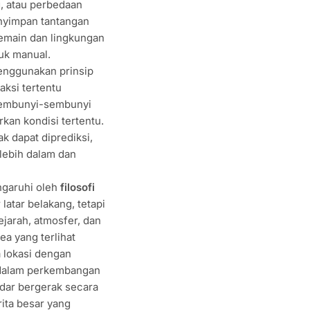
g, atau perbedaan
enyimpan tantangan
pemain dan lingkungan
uk manual.
nggunakan prinsip
aksi tertentu
 sembunyi-sembunyi
rkan kondisi tertentu.
k dapat diprediksi,
lebih dalam dan
ngaruhi oleh
filosofi
latar belakang, tetapi
sejarah, atmosfer, dan
a yang terlihat
 lokasi dengan
g dalam perkembangan
adar bergerak secara
rita besar yang