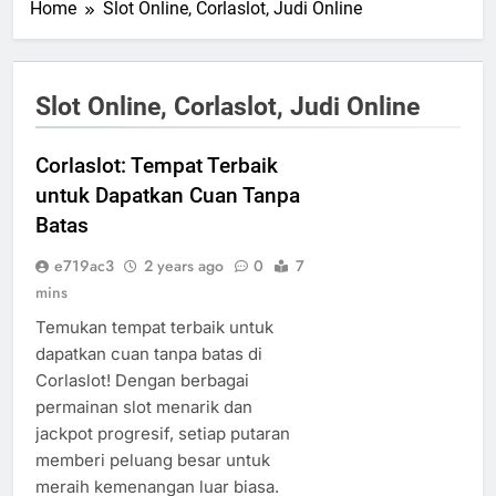
Home
Slot Online, Corlaslot, Judi Online
Slot Online, Corlaslot, Judi Online
Corlaslot: Tempat Terbaik
untuk Dapatkan Cuan Tanpa
Batas
e719ac3
2 years ago
0
7
mins
Temukan tempat terbaik untuk
dapatkan cuan tanpa batas di
Corlaslot! Dengan berbagai
permainan slot menarik dan
jackpot progresif, setiap putaran
memberi peluang besar untuk
meraih kemenangan luar biasa.