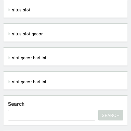
situs slot
situs slot gacor
slot gacor hari ini
slot gacor hari ini
Search
SEARCH