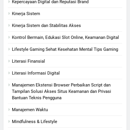
Kepercayaan Digital dan Reputasi Brand
Kinerja Sistem
Kinerja Sistem dan Stabilitas Akses
Kontrol Bermain, Edukasi Slot Online, Keamanan Digital
Lifestyle Gaming Sehat Kesehatan Mental Tips Gaming
Literasi Finansial
Literasi Informasi Digital
Manajemen Ekstensi Browser Perbaikan Script dan
Tampilan Solusi Akses Situs Keamanan dan Privasi
Bantuan Teknis Pengguna
Manajemen Waktu
Mindfulness & Lifestyle