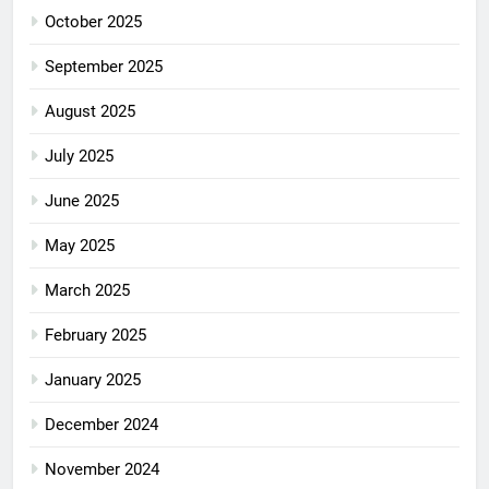
October 2025
September 2025
August 2025
July 2025
June 2025
May 2025
March 2025
February 2025
January 2025
December 2024
November 2024