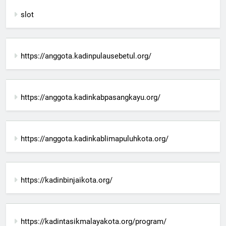
slot
https://anggota.kadinpulausebetul.org/
https://anggota.kadinkabpasangkayu.org/
https://anggota.kadinkablimapuluhkota.org/
https://kadinbinjaikota.org/
https://kadintasikmalayakota.org/program/