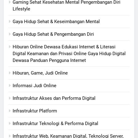
Gaming Sehat Kesehatan Mental Pengembangan Diri
Lifestyle
Gaya Hidup Sehat & Keseimbangan Mental
Gaya Hidup Sehat & Pengembangan Diri
Hiburan Online Dewasa Edukasi Internet & Literasi
Digital Keamanan dan Privasi Online Gaya Hidup Digital
Dewasa Panduan Pengguna Internet
Hiburan, Game, Judi Online
Informasi Judi Online
Infrastruktur Akses dan Performa Digital
Infrastruktur Platform
Infrastruktur Teknologi & Performa Digital
Infrastruktur Web, Keamanan Digital, Teknologi Server,