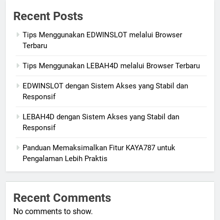
Recent Posts
Tips Menggunakan EDWINSLOT melalui Browser
Terbaru
Tips Menggunakan LEBAH4D melalui Browser Terbaru
EDWINSLOT dengan Sistem Akses yang Stabil dan
Responsif
LEBAH4D dengan Sistem Akses yang Stabil dan
Responsif
Panduan Memaksimalkan Fitur KAYA787 untuk
Pengalaman Lebih Praktis
Recent Comments
No comments to show.