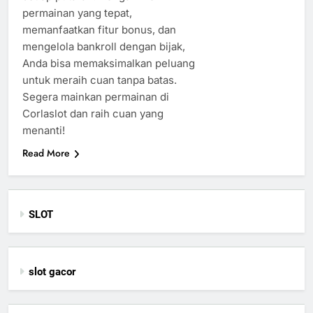
permainan yang tepat,
memanfaatkan fitur bonus, dan
mengelola bankroll dengan bijak,
Anda bisa memaksimalkan peluang
untuk meraih cuan tanpa batas.
Segera mainkan permainan di
Corlaslot dan raih cuan yang
menanti!
Read More
SLOT
slot gacor