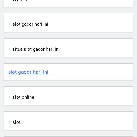
slot gacor hari ini
situs slot gacor hari ini
slot gacor hari ini
slot online
slot