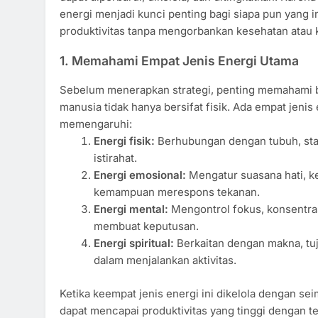
energi menjadi kunci penting bagi siapa pun yang 
produktivitas tanpa mengorbankan kesehatan atau
1. Memahami Empat Jenis Energi Utama
Sebelum menerapkan strategi, penting memahami 
manusia tidak hanya bersifat fisik. Ada empat jenis
memengaruhi:
Energi fisik:
Berhubungan dengan tubuh, stam
istirahat.
Energi emosional:
Mengatur suasana hati, k
kemampuan merespons tekanan.
Energi mental:
Mengontrol fokus, konsentra
membuat keputusan.
Energi spiritual:
Berkaitan dengan makna, tuj
dalam menjalankan aktivitas.
Ketika keempat jenis energi ini dikelola dengan s
dapat mencapai produktivitas yang tinggi dengan te