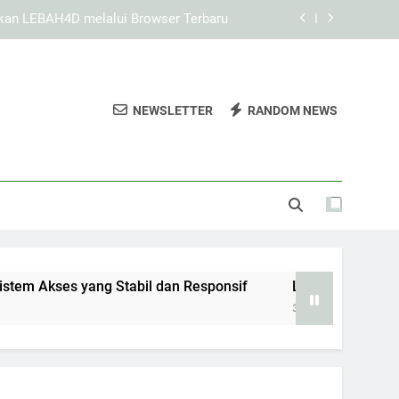
kan LEBAH4D melalui Browser Terbaru
tem Akses yang Stabil dan Responsif
tem Akses yang Stabil dan Responsif
NEWSLETTER
RANDOM NEWS
 EDWINSLOT melalui Browser Terbaru
 Dengan Rasa Yang Menggugah Selera.
kan LEBAH4D melalui Browser Terbaru
tem Akses yang Stabil dan Responsif
tem Akses yang Stabil dan Responsif
ang Stabil dan Responsif
LEBAH4D dengan Sistem Akse
3 Weeks Ago