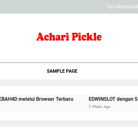
Tips Mengguna
EDWINSLOT dengan Sis
LEBAH4D dengan Sis
Tips Menggunakan
ari Pickle
lezatan Acar Khas India Dari Achari Pickle. Produk Autentik
Tips Mengguna
SAMPLE PAGE
EDWINSLOT dengan Sis
LEBAH4D dengan Sis
lui Browser Terbaru
EDWINSLOT dengan Sistem Akses y
3 Weeks Ago