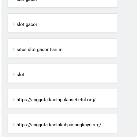
slot gacor
situs slot gacor hari ini
slot
https://anggota.kadinpulausebetul.org/
https://anggota.kadinkabpasangkayu.org/