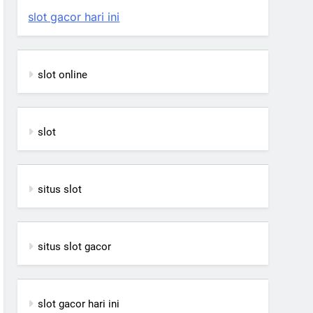
slot gacor hari ini
slot online
slot
situs slot
situs slot gacor
slot gacor hari ini