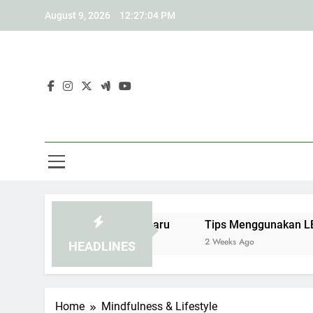
Skip
August 9, 2026
12:27:05 PM
to
content
Ach
Rasakan Ke
lui Browser Terbaru
Tips Menggunakan LEBAH4D mela
2 Weeks Ago
HEADLINES
Home
Mindfulness & Lifestyle