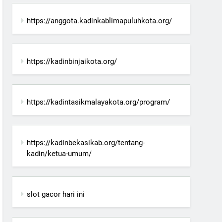
https://anggota.kadinkablimapuluhkota.org/
https://kadinbinjaikota.org/
https://kadintasikmalayakota.org/program/
https://kadinbekasikab.org/tentang-
kadin/ketua-umum/
slot gacor hari ini