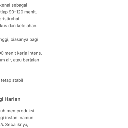
ikenal sebagai
etiap 90–120 menit.
ristirahat.
kus dan kelelahan.
nggi, biasanya pagi
90 menit kerja intens.
 air, atau berjalan
etap stabil
gi Harian
ubuh memproduksi
gi instan, namun
sh
. Sebaliknya,