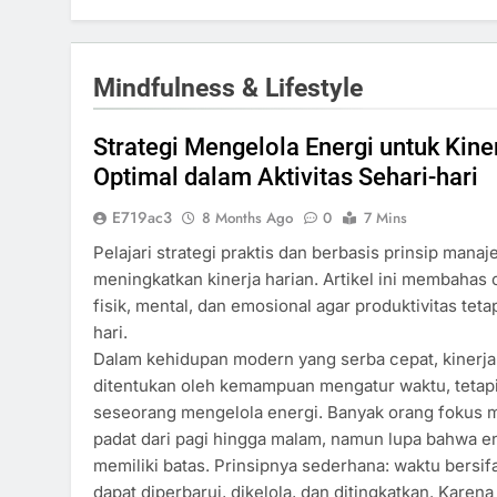
Mindfulness & Lifestyle
Strategi Mengelola Energi untuk Kine
Optimal dalam Aktivitas Sehari-hari
E719ac3
8 Months Ago
0
7 Mins
Pelajari strategi praktis dan berbasis prinsip mana
meningkatkan kinerja harian. Artikel ini membahas
fisik, mental, dan emosional agar produktivitas tet
hari.
Dalam kehidupan modern yang serba cepat, kinerja
ditentukan oleh kemampuan mengatur waktu, tetap
seseorang mengelola energi. Banyak orang fokus 
padat dari pagi hingga malam, namun lupa bahwa e
memiliki batas. Prinsipnya sederhana: waktu bersifat
dapat diperbarui, dikelola, dan ditingkatkan. Karen