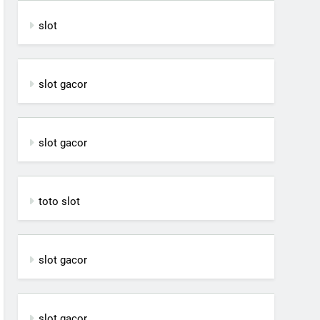
slot
slot gacor
slot gacor
toto slot
slot gacor
slot gacor