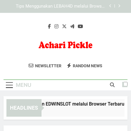
Skip
EDWINSLOT dengan Sistem Akses yang Stabil
to
dan Responsif
content
LEBAH4D dengan Sistem Akses yang Stabil dan
Responsif
Tips Menggunakan EDWINSLOT melalui Browser
Terbaru
Tips Menggunakan LEBAH4D melalui Browser
Terbaru
Achari Pickle
EDWINSLOT dengan Sistem Akses yang Stabil
Rasakan Kelezatan Acar Khas India Dari
dan Responsif
NEWSLETTER
RANDOM NEWS
Achari Pickle. Produk Autentik Dengan Rasa
LEBAH4D dengan Sistem Akses yang Stabil dan
Responsif
Yang Menggugah Selera.
MENU
ips Menggunakan EDWINSLOT melalui Browser Terbaru
HEADLINES
Weeks Ago