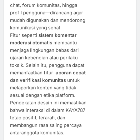
chat, forum komunitas, hingga
profil pengguna—dirancang agar
mudah digunakan dan mendorong
komunikasi yang sehat.
Fitur seperti
sistem komentar
moderasi otomatis
membantu
menjaga lingkungan bebas dari
ujaran kebencian atau perilaku
toksik. Selain itu, pengguna dapat
memanfaatkan fitur
laporan cepat
dan verifikasi komunitas
untuk
melaporkan konten yang tidak
sesuai dengan etika platform.
Pendekatan desain ini memastikan
bahwa interaksi di dalam KAYA787
tetap positif, terarah, dan
membangun rasa saling percaya
antaranggota komunitas.