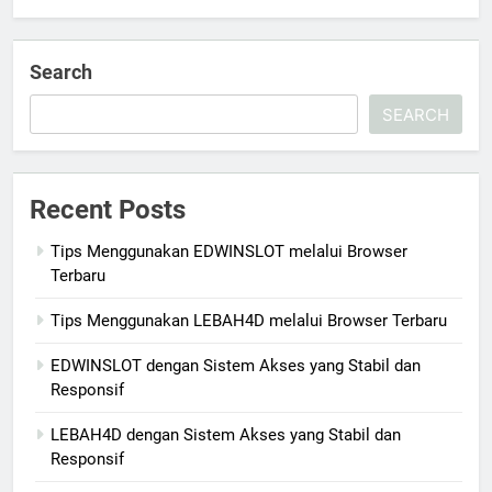
Search
SEARCH
Recent Posts
Tips Menggunakan EDWINSLOT melalui Browser
Terbaru
Tips Menggunakan LEBAH4D melalui Browser Terbaru
EDWINSLOT dengan Sistem Akses yang Stabil dan
Responsif
LEBAH4D dengan Sistem Akses yang Stabil dan
Responsif