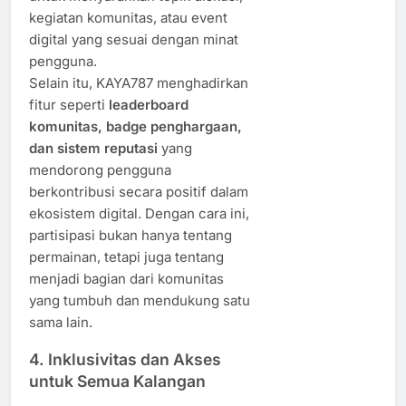
kegiatan komunitas, atau event
digital yang sesuai dengan minat
pengguna.
Selain itu, KAYA787 menghadirkan
fitur seperti
leaderboard
komunitas, badge penghargaan,
dan sistem reputasi
yang
mendorong pengguna
berkontribusi secara positif dalam
ekosistem digital. Dengan cara ini,
partisipasi bukan hanya tentang
permainan, tetapi juga tentang
menjadi bagian dari komunitas
yang tumbuh dan mendukung satu
sama lain.
4. Inklusivitas dan Akses
untuk Semua Kalangan