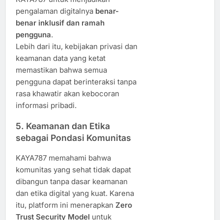
pengalaman digitalnya
benar-
benar inklusif dan ramah
pengguna
.
Lebih dari itu, kebijakan privasi dan
keamanan data yang ketat
memastikan bahwa semua
pengguna dapat berinteraksi tanpa
rasa khawatir akan kebocoran
informasi pribadi.
5. Keamanan dan Etika
sebagai Pondasi Komunitas
KAYA787 memahami bahwa
komunitas yang sehat tidak dapat
dibangun tanpa dasar keamanan
dan etika digital yang kuat. Karena
itu, platform ini menerapkan
Zero
Trust Security Model
untuk