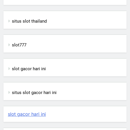
situs slot thailand
slot777
slot gacor hari ini
situs slot gacor hari ini
slot gacor hari ini