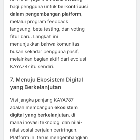
bagi pengguna untuk
berkontribusi
dalam pengembangan platform
,
melalui program feedback
langsung, beta testing, dan voting
fitur baru. Langkah ini
menunjukkan bahwa komunitas
bukan sekadar pengguna pasif,
melainkan bagian aktif dari evolusi
KAYA787 itu sendiri.
7. Menuju Ekosistem Digital
yang Berkelanjutan
Visi jangka panjang KAYA787
adalah membangun
ekosistem
digital yang berkelanjutan
, di
mana inovasi teknologi dan nilai-
nilai sosial berjalan beriringan.
Platform ini terus mengembangkan