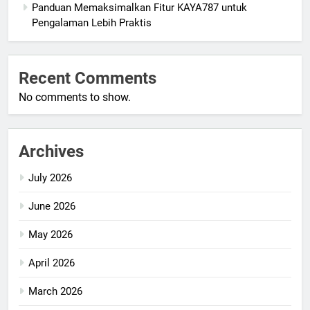
Panduan Memaksimalkan Fitur KAYA787 untuk
Pengalaman Lebih Praktis
Recent Comments
No comments to show.
Archives
July 2026
June 2026
May 2026
April 2026
March 2026