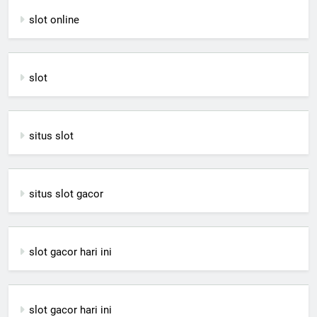
slot online
slot
situs slot
situs slot gacor
slot gacor hari ini
slot gacor hari ini