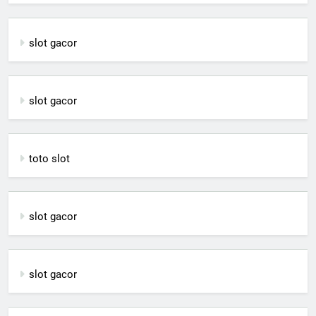
slot gacor
slot gacor
toto slot
slot gacor
slot gacor