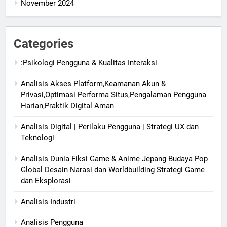
November 2024
Categories
:Psikologi Pengguna & Kualitas Interaksi
Analisis Akses Platform,Keamanan Akun &
Privasi,Optimasi Performa Situs,Pengalaman Pengguna
Harian,Praktik Digital Aman
Analisis Digital | Perilaku Pengguna | Strategi UX dan
Teknologi
Analisis Dunia Fiksi Game & Anime Jepang Budaya Pop
Global Desain Narasi dan Worldbuilding Strategi Game
dan Eksplorasi
Analisis Industri
Analisis Pengguna