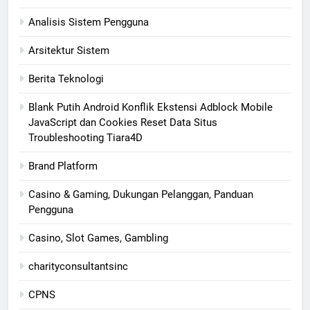
Analisis Sistem Pengguna
Arsitektur Sistem
Berita Teknologi
Blank Putih Android Konflik Ekstensi Adblock Mobile
JavaScript dan Cookies Reset Data Situs
Troubleshooting Tiara4D
Brand Platform
Casino & Gaming, Dukungan Pelanggan, Panduan
Pengguna
Casino, Slot Games, Gambling
charityconsultantsinc
CPNS