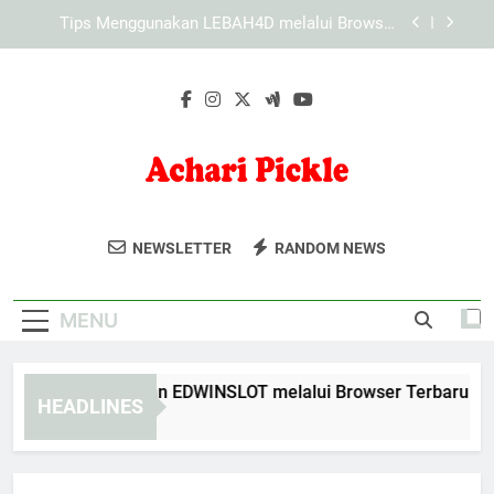
Skip
EDWINSLOT dengan Sistem Akses yang Stabil
to
dan Responsif
content
LEBAH4D dengan Sistem Akses yang Stabil dan
Responsif
Tips Menggunakan EDWINSLOT melalui Browser
Terbaru
Tips Menggunakan LEBAH4D melalui Browser
Terbaru
Achari Pickle
EDWINSLOT dengan Sistem Akses yang Stabil
Rasakan Kelezatan Acar Khas India Dari
dan Responsif
NEWSLETTER
RANDOM NEWS
Achari Pickle. Produk Autentik Dengan Rasa
LEBAH4D dengan Sistem Akses yang Stabil dan
Responsif
Yang Menggugah Selera.
MENU
ips Menggunakan EDWINSLOT melalui Browser Terbaru
HEADLINES
Weeks Ago