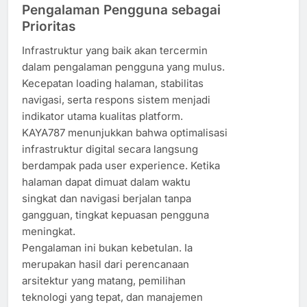
Pengalaman Pengguna sebagai
Prioritas
Infrastruktur yang baik akan tercermin
dalam pengalaman pengguna yang mulus.
Kecepatan loading halaman, stabilitas
navigasi, serta respons sistem menjadi
indikator utama kualitas platform.
KAYA787 menunjukkan bahwa optimalisasi
infrastruktur digital secara langsung
berdampak pada user experience. Ketika
halaman dapat dimuat dalam waktu
singkat dan navigasi berjalan tanpa
gangguan, tingkat kepuasan pengguna
meningkat.
Pengalaman ini bukan kebetulan. Ia
merupakan hasil dari perencanaan
arsitektur yang matang, pemilihan
teknologi yang tepat, dan manajemen