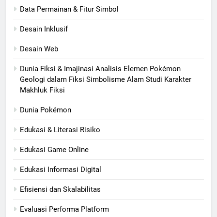
Data Permainan & Fitur Simbol
Desain Inklusif
Desain Web
Dunia Fiksi & Imajinasi Analisis Elemen Pokémon
Geologi dalam Fiksi Simbolisme Alam Studi Karakter
Makhluk Fiksi
Dunia Pokémon
Edukasi & Literasi Risiko
Edukasi Game Online
Edukasi Informasi Digital
Efisiensi dan Skalabilitas
Evaluasi Performa Platform