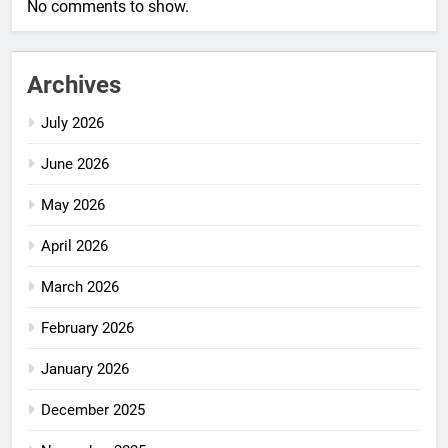
No comments to show.
Archives
July 2026
June 2026
May 2026
April 2026
March 2026
February 2026
January 2026
December 2025