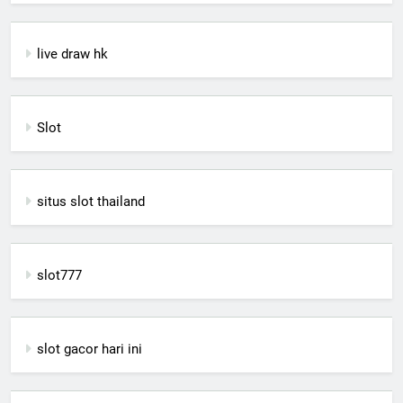
live draw hk
Slot
situs slot thailand
slot777
slot gacor hari ini