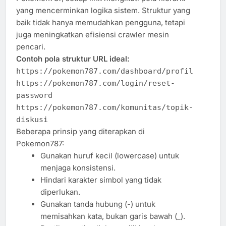
yang mencerminkan logika sistem. Struktur yang
baik tidak hanya memudahkan pengguna, tetapi
juga meningkatkan efisiensi crawler mesin
pencari.
Contoh pola struktur URL ideal:
https://pokemon787.com/dashboard/profil
https://pokemon787.com/login/reset-
password
https://pokemon787.com/komunitas/topik-
diskusi
Beberapa prinsip yang diterapkan di
Pokemon787:
Gunakan huruf kecil (lowercase) untuk
menjaga konsistensi.
Hindari karakter simbol yang tidak
diperlukan.
Gunakan tanda hubung (-) untuk
memisahkan kata, bukan garis bawah (_).