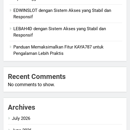
EDWINSLOT dengan Sistem Akses yang Stabil dan
Responsif
LEBAH4D dengan Sistem Akses yang Stabil dan
Responsif
Panduan Memaksimalkan Fitur KAYA787 untuk
Pengalaman Lebih Praktis
Recent Comments
No comments to show.
Archives
July 2026