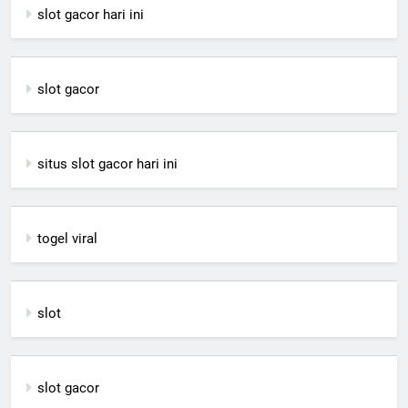
slot gacor hari ini
slot gacor
situs slot gacor hari ini
togel viral
slot
slot gacor