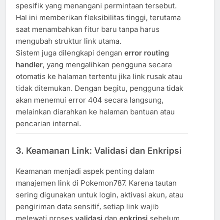
spesifik yang menangani permintaan tersebut.
Hal ini memberikan fleksibilitas tinggi, terutama
saat menambahkan fitur baru tanpa harus
mengubah struktur link utama.
Sistem juga dilengkapi dengan
error routing
handler
, yang mengalihkan pengguna secara
otomatis ke halaman tertentu jika link rusak atau
tidak ditemukan. Dengan begitu, pengguna tidak
akan menemui error 404 secara langsung,
melainkan diarahkan ke halaman bantuan atau
pencarian internal.
3. Keamanan Link: Validasi dan Enkripsi
Keamanan menjadi aspek penting dalam
manajemen link di Pokemon787. Karena tautan
sering digunakan untuk login, aktivasi akun, atau
pengiriman data sensitif, setiap link wajib
melewati proses
validasi
dan
enkripsi
sebelum