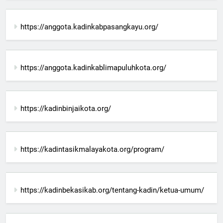
https://anggota.kadinkabpasangkayu.org/
https://anggota.kadinkablimapuluhkota.org/
https://kadinbinjaikota.org/
https://kadintasikmalayakota.org/program/
https://kadinbekasikab.org/tentang-kadin/ketua-umum/