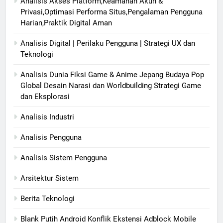
Analisis Akses Platform,Keamanan Akun &
Privasi,Optimasi Performa Situs,Pengalaman Pengguna
Harian,Praktik Digital Aman
Analisis Digital | Perilaku Pengguna | Strategi UX dan
Teknologi
Analisis Dunia Fiksi Game & Anime Jepang Budaya Pop
Global Desain Narasi dan Worldbuilding Strategi Game
dan Eksplorasi
Analisis Industri
Analisis Pengguna
Analisis Sistem Pengguna
Arsitektur Sistem
Berita Teknologi
Blank Putih Android Konflik Ekstensi Adblock Mobile