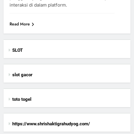
interaksi di dalam platform.
Read More
SLOT
slot gacor
toto togel
https://www.shrishaktigrahudyog.com/