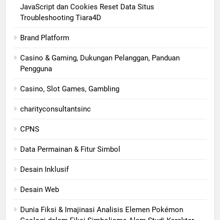
JavaScript dan Cookies Reset Data Situs
Troubleshooting Tiara4D
Brand Platform
Casino & Gaming, Dukungan Pelanggan, Panduan
Pengguna
Casino, Slot Games, Gambling
charityconsultantsinc
CPNS
Data Permainan & Fitur Simbol
Desain Inklusif
Desain Web
Dunia Fiksi & Imajinasi Analisis Elemen Pokémon