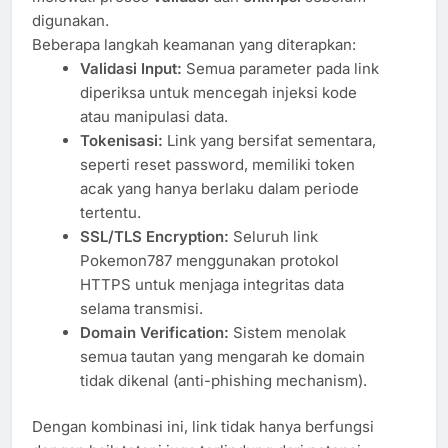
digunakan.
Beberapa langkah keamanan yang diterapkan:
Validasi Input:
Semua parameter pada link
diperiksa untuk mencegah injeksi kode
atau manipulasi data.
Tokenisasi:
Link yang bersifat sementara,
seperti reset password, memiliki token
acak yang hanya berlaku dalam periode
tertentu.
SSL/TLS Encryption:
Seluruh link
Pokemon787 menggunakan protokol
HTTPS untuk menjaga integritas data
selama transmisi.
Domain Verification:
Sistem menolak
semua tautan yang mengarah ke domain
tidak dikenal (anti-phishing mechanism).
Dengan kombinasi ini, link tidak hanya berfungsi