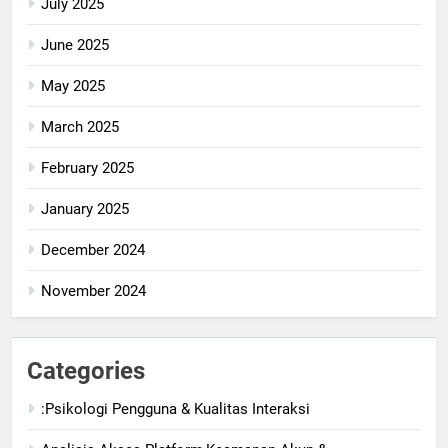
July 2025
June 2025
May 2025
March 2025
February 2025
January 2025
December 2024
November 2024
Categories
:Psikologi Pengguna & Kualitas Interaksi