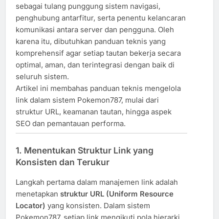
sebagai tulang punggung sistem navigasi,
penghubung antarfitur, serta penentu kelancaran
komunikasi antara server dan pengguna. Oleh
karena itu, dibutuhkan panduan teknis yang
komprehensif agar setiap tautan bekerja secara
optimal, aman, dan terintegrasi dengan baik di
seluruh sistem.
Artikel ini membahas panduan teknis mengelola
link dalam sistem Pokemon787, mulai dari
struktur URL, keamanan tautan, hingga aspek
SEO dan pemantauan performa.
1. Menentukan Struktur Link yang
Konsisten dan Terukur
Langkah pertama dalam manajemen link adalah
menetapkan
struktur URL (Uniform Resource
Locator)
yang konsisten. Dalam sistem
Pokemon787, setiap link mengikuti pola hierarki