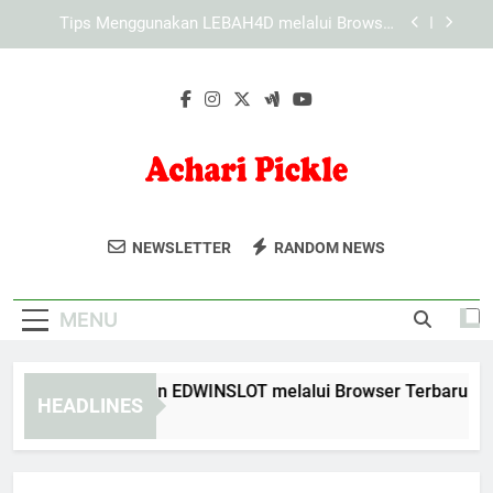
Skip
EDWINSLOT dengan Sistem Akses yang Stabil
to
dan Responsif
content
LEBAH4D dengan Sistem Akses yang Stabil dan
Responsif
Tips Menggunakan EDWINSLOT melalui Browser
Terbaru
Tips Menggunakan LEBAH4D melalui Browser
Terbaru
Achari Pickle
EDWINSLOT dengan Sistem Akses yang Stabil
Rasakan Kelezatan Acar Khas India Dari
dan Responsif
NEWSLETTER
RANDOM NEWS
Achari Pickle. Produk Autentik Dengan Rasa
LEBAH4D dengan Sistem Akses yang Stabil dan
Responsif
Yang Menggugah Selera.
MENU
ips Menggunakan EDWINSLOT melalui Browser Terbaru
HEADLINES
Weeks Ago