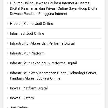
Hiburan Online Dewasa Edukasi Internet & Literasi
Digital Keamanan dan Privasi Online Gaya Hidup Digital
Dewasa Panduan Pengguna Internet
Hiburan, Game, Judi Online
Informasi Judi Online
Infrastruktur Akses dan Performa Digital
Infrastruktur Platform
Infrastruktur Teknologi & Performa Digital
Infrastruktur Web, Keamanan Digital, Teknologi Server,
Panduan Akses, Edukasi Online
Inovasi Platform Digital
Inovasi Sistem
Judi Online