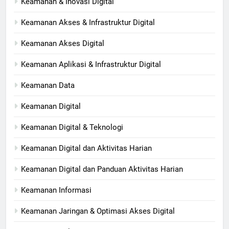
Keamanan & Inovasi Digital
Keamanan Akses & Infrastruktur Digital
Keamanan Akses Digital
Keamanan Aplikasi & Infrastruktur Digital
Keamanan Data
Keamanan Digital
Keamanan Digital & Teknologi
Keamanan Digital dan Aktivitas Harian
Keamanan Digital dan Panduan Aktivitas Harian
Keamanan Informasi
Keamanan Jaringan & Optimasi Akses Digital