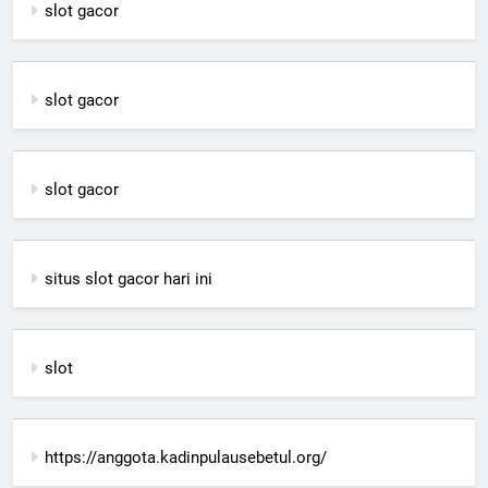
slot gacor
slot gacor
slot gacor
situs slot gacor hari ini
slot
https://anggota.kadinpulausebetul.org/