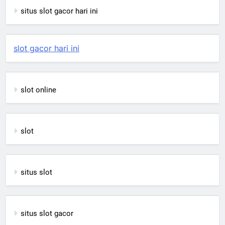
situs slot gacor hari ini
slot gacor hari ini
slot online
slot
situs slot
situs slot gacor