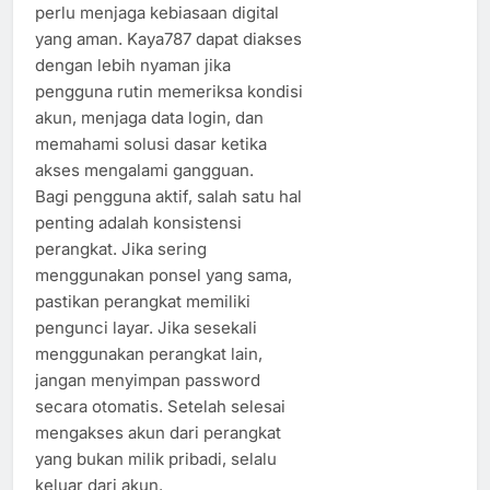
perlu menjaga kebiasaan digital
yang aman. Kaya787 dapat diakses
dengan lebih nyaman jika
pengguna rutin memeriksa kondisi
akun, menjaga data login, dan
memahami solusi dasar ketika
akses mengalami gangguan.
Bagi pengguna aktif, salah satu hal
penting adalah konsistensi
perangkat. Jika sering
menggunakan ponsel yang sama,
pastikan perangkat memiliki
pengunci layar. Jika sesekali
menggunakan perangkat lain,
jangan menyimpan password
secara otomatis. Setelah selesai
mengakses akun dari perangkat
yang bukan milik pribadi, selalu
keluar dari akun.