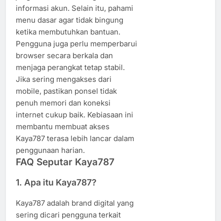
informasi akun. Selain itu, pahami
menu dasar agar tidak bingung
ketika membutuhkan bantuan.
Pengguna juga perlu memperbarui
browser secara berkala dan
menjaga perangkat tetap stabil.
Jika sering mengakses dari
mobile, pastikan ponsel tidak
penuh memori dan koneksi
internet cukup baik. Kebiasaan ini
membantu membuat akses
Kaya787 terasa lebih lancar dalam
penggunaan harian.
FAQ Seputar Kaya787
1. Apa itu Kaya787?
Kaya787 adalah brand digital yang
sering dicari pengguna terkait