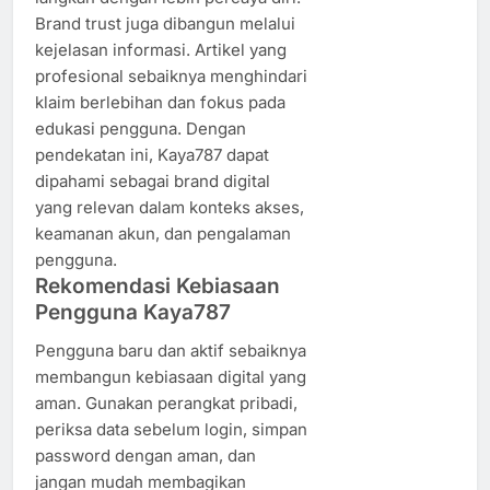
Brand trust juga dibangun melalui
kejelasan informasi. Artikel yang
profesional sebaiknya menghindari
klaim berlebihan dan fokus pada
edukasi pengguna. Dengan
pendekatan ini, Kaya787 dapat
dipahami sebagai brand digital
yang relevan dalam konteks akses,
keamanan akun, dan pengalaman
pengguna.
Rekomendasi Kebiasaan
Pengguna Kaya787
Pengguna baru dan aktif sebaiknya
membangun kebiasaan digital yang
aman. Gunakan perangkat pribadi,
periksa data sebelum login, simpan
password dengan aman, dan
jangan mudah membagikan