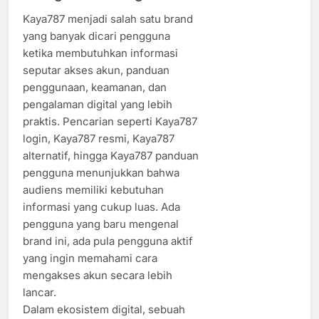
Kaya787 menjadi salah satu brand
yang banyak dicari pengguna
ketika membutuhkan informasi
seputar akses akun, panduan
penggunaan, keamanan, dan
pengalaman digital yang lebih
praktis. Pencarian seperti Kaya787
login, Kaya787 resmi, Kaya787
alternatif, hingga Kaya787 panduan
pengguna menunjukkan bahwa
audiens memiliki kebutuhan
informasi yang cukup luas. Ada
pengguna yang baru mengenal
brand ini, ada pula pengguna aktif
yang ingin memahami cara
mengakses akun secara lebih
lancar.
Dalam ekosistem digital, sebuah