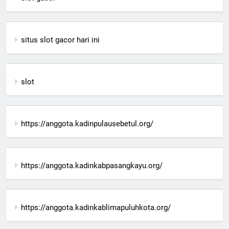
situs slot gacor hari ini
slot
https://anggota.kadinpulausebetul.org/
https://anggota.kadinkabpasangkayu.org/
https://anggota.kadinkablimapuluhkota.org/