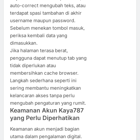
auto-correct mengubah teks, atau
terdapat spasi tambahan di akhir
username maupun password.
Sebelum menekan tombol masuk,
periksa kembali data yang
dimasukkan.
Jika halaman terasa berat,
pengguna dapat menutup tab yang
tidak diperlukan atau
membersihkan cache browser.
Langkah sederhana seperti ini
sering membantu meningkatkan
kelancaran akses tanpa perlu
mengubah pengaturan yang rumit.
Keamanan Akun Kaya787
yang Perlu Diperhatikan
Keamanan akun menjadi bagian
utama dalam pengalaman digital.