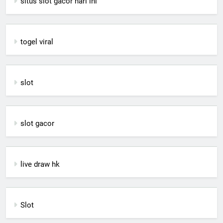
situs slot gacor hari ini
togel viral
slot
slot gacor
live draw hk
Slot