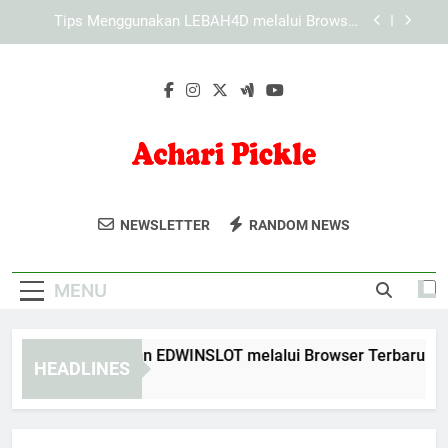
Skip
EDWINSLOT dengan Sistem Akses yang Stabil
to
dan Responsif
content
LEBAH4D dengan Sistem Akses yang Stabil dan
Responsif
Tips Menggunakan EDWINSLOT melalui Browser
Terbaru
Tips Menggunakan LEBAH4D melalui Browser
Terbaru
Achari Pickle
EDWINSLOT dengan Sistem Akses yang Stabil
Rasakan Kelezatan Acar Khas India Dari
dan Responsif
NEWSLETTER
RANDOM NEWS
Achari Pickle. Produk Autentik Dengan Rasa
LEBAH4D dengan Sistem Akses yang Stabil dan
Responsif
Yang Menggugah Selera.
MENU
ips Menggunakan EDWINSLOT melalui Browser Terbaru
HEADLINES
Weeks Ago