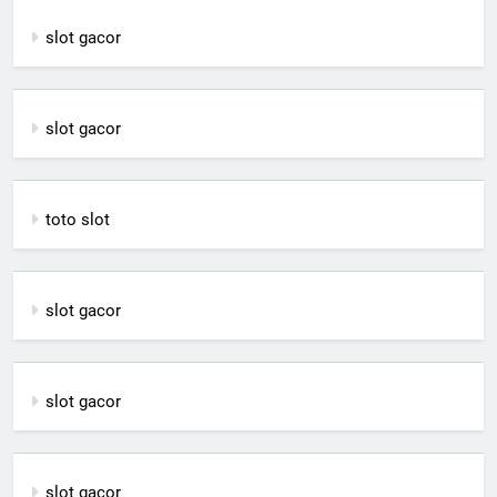
slot gacor
slot gacor
toto slot
slot gacor
slot gacor
slot gacor