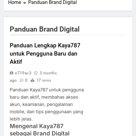
Home
Panduan Brand Digital
Panduan Brand Digital
Panduan Lengkap Kaya787
untuk Pengguna Baru dan
Aktif
e719ac3
3 months
ago
0
17 mins
Panduan Kaya787 untuk pengguna
baru dan aktif, membahas akses
akun, keamanan, pengalaman
mobile, dan tips penggunaan yang
lebih jelas.
Mengenal Kaya787
sebagai Brand Digital