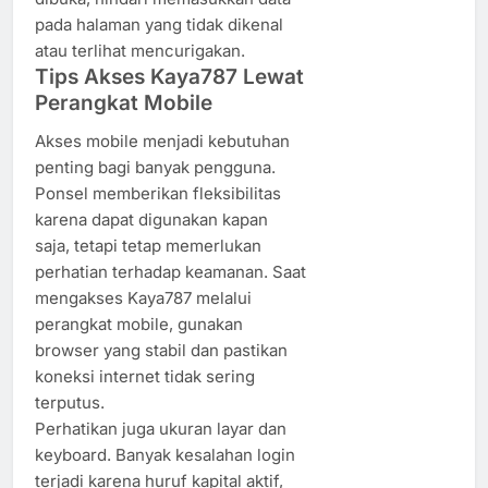
pada halaman yang tidak dikenal
atau terlihat mencurigakan.
Tips Akses Kaya787 Lewat
Perangkat Mobile
Akses mobile menjadi kebutuhan
penting bagi banyak pengguna.
Ponsel memberikan fleksibilitas
karena dapat digunakan kapan
saja, tetapi tetap memerlukan
perhatian terhadap keamanan. Saat
mengakses Kaya787 melalui
perangkat mobile, gunakan
browser yang stabil dan pastikan
koneksi internet tidak sering
terputus.
Perhatikan juga ukuran layar dan
keyboard. Banyak kesalahan login
terjadi karena huruf kapital aktif,