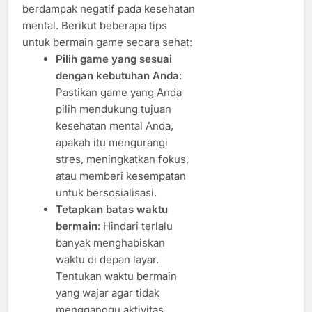
berdampak negatif pada kesehatan
mental. Berikut beberapa tips
untuk bermain game secara sehat:
Pilih game yang sesuai
dengan kebutuhan Anda
:
Pastikan game yang Anda
pilih mendukung tujuan
kesehatan mental Anda,
apakah itu mengurangi
stres, meningkatkan fokus,
atau memberi kesempatan
untuk bersosialisasi.
Tetapkan batas waktu
bermain
: Hindari terlalu
banyak menghabiskan
waktu di depan layar.
Tentukan waktu bermain
yang wajar agar tidak
mengganggu aktivitas