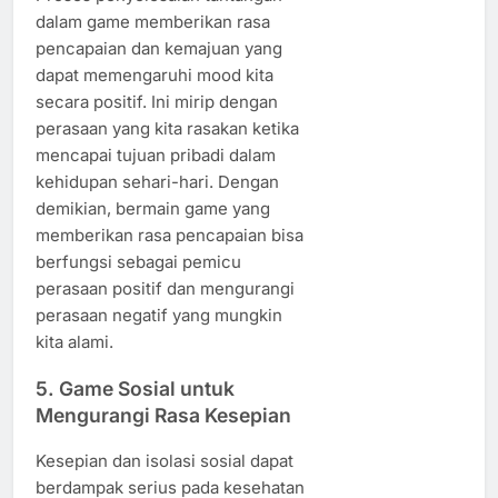
dalam game memberikan rasa
pencapaian dan kemajuan yang
dapat memengaruhi mood kita
secara positif. Ini mirip dengan
perasaan yang kita rasakan ketika
mencapai tujuan pribadi dalam
kehidupan sehari-hari. Dengan
demikian, bermain game yang
memberikan rasa pencapaian bisa
berfungsi sebagai pemicu
perasaan positif dan mengurangi
perasaan negatif yang mungkin
kita alami.
5.
Game Sosial untuk
Mengurangi Rasa Kesepian
Kesepian dan isolasi sosial dapat
berdampak serius pada kesehatan