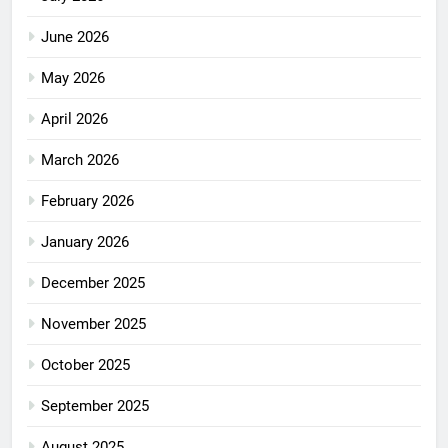
June 2026
May 2026
April 2026
March 2026
February 2026
January 2026
December 2025
November 2025
October 2025
September 2025
August 2025