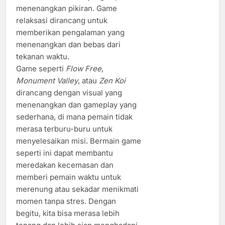
menenangkan pikiran. Game
relaksasi dirancang untuk
memberikan pengalaman yang
menenangkan dan bebas dari
tekanan waktu.
Game seperti
Flow Free
,
Monument Valley
, atau
Zen Koi
dirancang dengan visual yang
menenangkan dan gameplay yang
sederhana, di mana pemain tidak
merasa terburu-buru untuk
menyelesaikan misi. Bermain game
seperti ini dapat membantu
meredakan kecemasan dan
memberi pemain waktu untuk
merenung atau sekadar menikmati
momen tanpa stres. Dengan
begitu, kita bisa merasa lebih