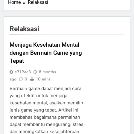
Home
Relaksasi
Relaksasi
Menjaga Kesehatan Mental
dengan Bermain Game yang
Tepat
e719ac3
8 months
ago
0
10 mins
Bermain game dapat menjadi cara
yang efektif untuk menjaga
kesehatan mental, asalkan memilih
jenis game yang tepat. Artikel ini
membahas bagaimana permainan
dapat membantu mengurangi stres
dan meningkatkan kesejahteraan