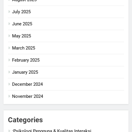
July 2025
June 2025
May 2025
March 2025
February 2025
January 2025
December 2024
November 2024
Categories
:Psikologi Pengguna & Kualitas Interaksi