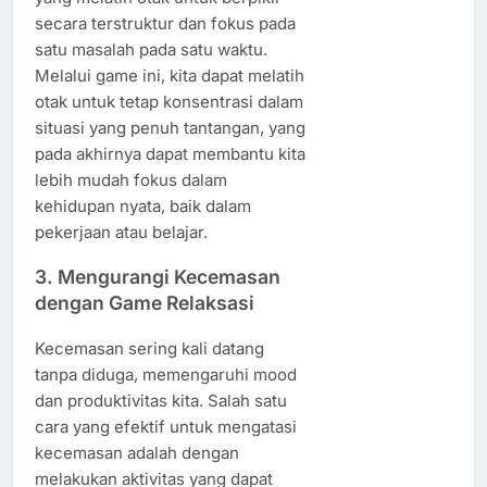
secara terstruktur dan fokus pada
satu masalah pada satu waktu.
Melalui game ini, kita dapat melatih
otak untuk tetap konsentrasi dalam
situasi yang penuh tantangan, yang
pada akhirnya dapat membantu kita
lebih mudah fokus dalam
kehidupan nyata, baik dalam
pekerjaan atau belajar.
3.
Mengurangi Kecemasan
dengan Game Relaksasi
Kecemasan sering kali datang
tanpa diduga, memengaruhi mood
dan produktivitas kita. Salah satu
cara yang efektif untuk mengatasi
kecemasan adalah dengan
melakukan aktivitas yang dapat