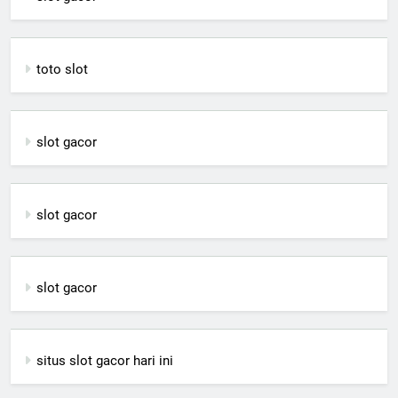
toto slot
slot gacor
slot gacor
slot gacor
situs slot gacor hari ini