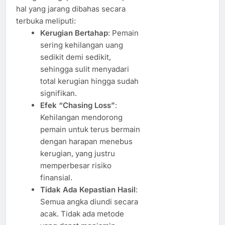
hal yang jarang dibahas secara
terbuka meliputi:
Kerugian Bertahap
: Pemain
sering kehilangan uang
sedikit demi sedikit,
sehingga sulit menyadari
total kerugian hingga sudah
signifikan.
Efek “Chasing Loss”
:
Kehilangan mendorong
pemain untuk terus bermain
dengan harapan menebus
kerugian, yang justru
memperbesar risiko
finansial.
Tidak Ada Kepastian Hasil
:
Semua angka diundi secara
acak. Tidak ada metode