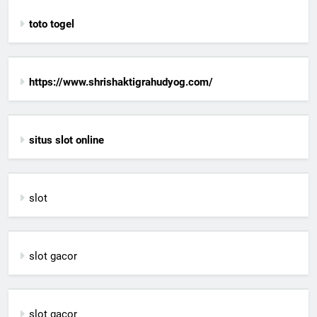
toto togel
https://www.shrishaktigrahudyog.com/
situs slot online
slot
slot gacor
slot gacor