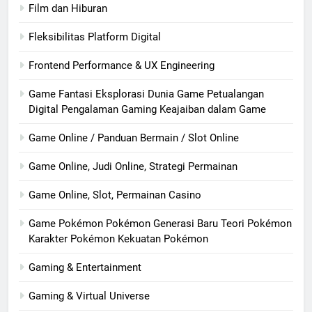
Film dan Hiburan
Fleksibilitas Platform Digital
Frontend Performance & UX Engineering
Game Fantasi Eksplorasi Dunia Game Petualangan
Digital Pengalaman Gaming Keajaiban dalam Game
Game Online / Panduan Bermain / Slot Online
Game Online, Judi Online, Strategi Permainan
Game Online, Slot, Permainan Casino
Game Pokémon Pokémon Generasi Baru Teori Pokémon
Karakter Pokémon Kekuatan Pokémon
Gaming & Entertainment
Gaming & Virtual Universe