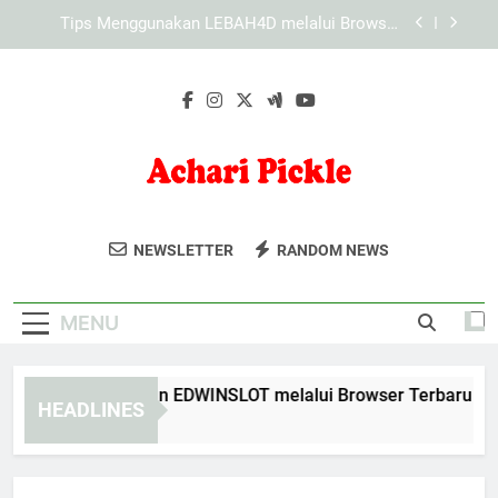
Skip
EDWINSLOT dengan Sistem Akses yang Stabil
to
dan Responsif
content
LEBAH4D dengan Sistem Akses yang Stabil dan
Responsif
Tips Menggunakan EDWINSLOT melalui Browser
Terbaru
Tips Menggunakan LEBAH4D melalui Browser
Terbaru
Achari Pickle
EDWINSLOT dengan Sistem Akses yang Stabil
Rasakan Kelezatan Acar Khas India Dari
dan Responsif
NEWSLETTER
RANDOM NEWS
Achari Pickle. Produk Autentik Dengan Rasa
LEBAH4D dengan Sistem Akses yang Stabil dan
Responsif
Yang Menggugah Selera.
MENU
ps Menggunakan EDWINSLOT melalui Browser Terbaru
HEADLINES
Weeks Ago