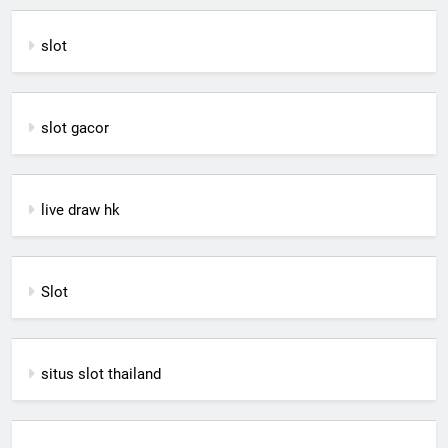
slot
slot gacor
live draw hk
Slot
situs slot thailand