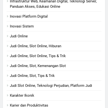
Infrastruktur Web, Keamanan Digital, Teknologi Server,
Panduan Akses, Edukasi Online
Inovasi Platform Digital
Inovasi Sistem
Judi Online
Judi Online, Slot Online, Hiburan
Judi Online, Slot Online, Tips & Trik
Judi Online, Slot, Kemenangan Slot
Judi Online, Slot, Tips & Trik
Judi Slot Online, Teknologi Perjudian, Platform Judi
Karakter Ikonik
Karier dan Produktivitas