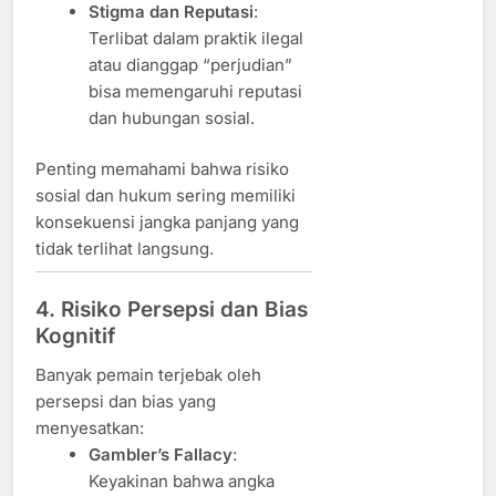
Stigma dan Reputasi
:
Terlibat dalam praktik ilegal
atau dianggap “perjudian”
bisa memengaruhi reputasi
dan hubungan sosial.
Penting memahami bahwa risiko
sosial dan hukum sering memiliki
konsekuensi jangka panjang yang
tidak terlihat langsung.
4. Risiko Persepsi dan Bias
Kognitif
Banyak pemain terjebak oleh
persepsi dan bias yang
menyesatkan:
Gambler’s Fallacy
:
Keyakinan bahwa angka