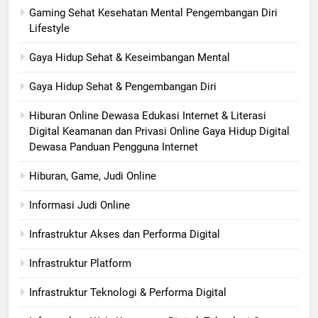
Gaming Sehat Kesehatan Mental Pengembangan Diri
Lifestyle
Gaya Hidup Sehat & Keseimbangan Mental
Gaya Hidup Sehat & Pengembangan Diri
Hiburan Online Dewasa Edukasi Internet & Literasi
Digital Keamanan dan Privasi Online Gaya Hidup Digital
Dewasa Panduan Pengguna Internet
Hiburan, Game, Judi Online
Informasi Judi Online
Infrastruktur Akses dan Performa Digital
Infrastruktur Platform
Infrastruktur Teknologi & Performa Digital