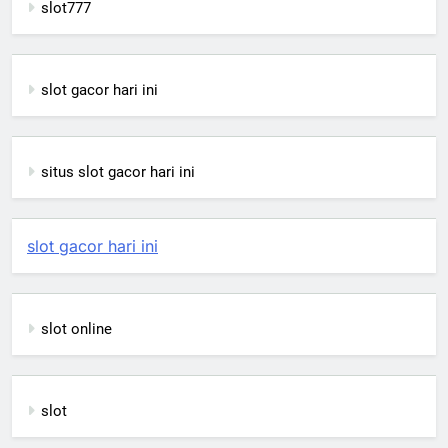
slot777
slot gacor hari ini
situs slot gacor hari ini
slot gacor hari ini
slot online
slot