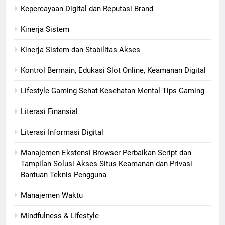
Kepercayaan Digital dan Reputasi Brand
Kinerja Sistem
Kinerja Sistem dan Stabilitas Akses
Kontrol Bermain, Edukasi Slot Online, Keamanan Digital
Lifestyle Gaming Sehat Kesehatan Mental Tips Gaming
Literasi Finansial
Literasi Informasi Digital
Manajemen Ekstensi Browser Perbaikan Script dan
Tampilan Solusi Akses Situs Keamanan dan Privasi
Bantuan Teknis Pengguna
Manajemen Waktu
Mindfulness & Lifestyle