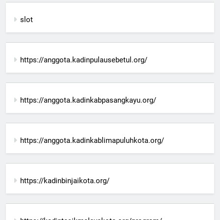
slot
https://anggota.kadinpulausebetul.org/
https://anggota.kadinkabpasangkayu.org/
https://anggota.kadinkablimapuluhkota.org/
https://kadinbinjaikota.org/