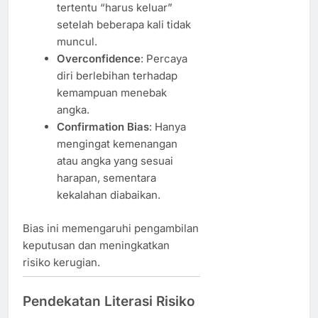
tertentu “harus keluar”
setelah beberapa kali tidak
muncul.
Overconfidence
: Percaya
diri berlebihan terhadap
kemampuan menebak
angka.
Confirmation Bias
: Hanya
mengingat kemenangan
atau angka yang sesuai
harapan, sementara
kekalahan diabaikan.
Bias ini memengaruhi pengambilan
keputusan dan meningkatkan
risiko kerugian.
Pendekatan Literasi Risiko