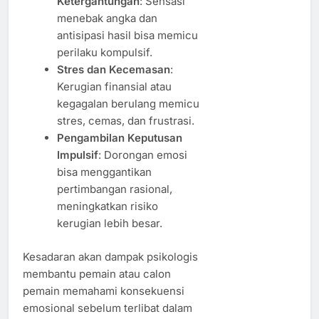
Ketergantungan
: Sensasi
menebak angka dan
antisipasi hasil bisa memicu
perilaku kompulsif.
Stres dan Kecemasan
:
Kerugian finansial atau
kegagalan berulang memicu
stres, cemas, dan frustrasi.
Pengambilan Keputusan
Impulsif
: Dorongan emosi
bisa menggantikan
pertimbangan rasional,
meningkatkan risiko
kerugian lebih besar.
Kesadaran akan dampak psikologis
membantu pemain atau calon
pemain memahami konsekuensi
emosional sebelum terlibat dalam