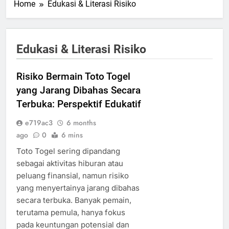
Home
Edukasi & Literasi Risiko
Edukasi & Literasi Risiko
Risiko Bermain Toto Togel
yang Jarang Dibahas Secara
Terbuka: Perspektif Edukatif
e719ac3
6 months
ago
0
6 mins
Toto Togel sering dipandang
sebagai aktivitas hiburan atau
peluang finansial, namun risiko
yang menyertainya jarang dibahas
secara terbuka. Banyak pemain,
terutama pemula, hanya fokus
pada keuntungan potensial dan