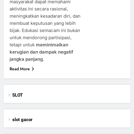
masyarakat dapat memahami
aktivitas ini secara rasional,
meningkatkan kesadaran diri, dan
membuat keputusan yang lebih
bijak. Edukasi semacam ini bukan
untuk mendorong partisipasi,
tetapi untuk
meminimalkan
kerugian dan dampak negatif
jangka panjang
.
Read More
SLOT
slot gacor