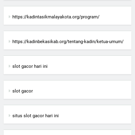
https://kadintasikmalayakota.org/program/
https://kadinbekasikab.org/tentang-kadin/ketua-umum/
slot gacor hari ini
slot gacor
situs slot gacor hari ini