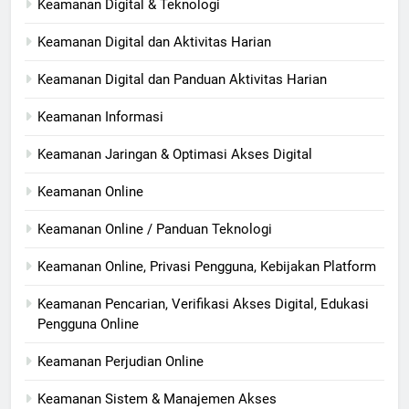
Keamanan Digital & Teknologi
Keamanan Digital dan Aktivitas Harian
Keamanan Digital dan Panduan Aktivitas Harian
Keamanan Informasi
Keamanan Jaringan & Optimasi Akses Digital
Keamanan Online
Keamanan Online / Panduan Teknologi
Keamanan Online, Privasi Pengguna, Kebijakan Platform
Keamanan Pencarian, Verifikasi Akses Digital, Edukasi
Pengguna Online
Keamanan Perjudian Online
Keamanan Sistem & Manajemen Akses