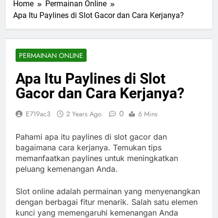
Home
Permainan Online
Apa Itu Paylines di Slot Gacor dan Cara Kerjanya?
PERMAINAN ONLINE
Apa Itu Paylines di Slot
Gacor dan Cara Kerjanya?
0
E719ac3
2 Years Ago
6 Mins
Pahami apa itu paylines di slot gacor dan
bagaimana cara kerjanya. Temukan tips
memanfaatkan paylines untuk meningkatkan
peluang kemenangan Anda.
Slot online adalah permainan yang menyenangkan
dengan berbagai fitur menarik. Salah satu elemen
kunci yang memengaruhi kemenangan Anda