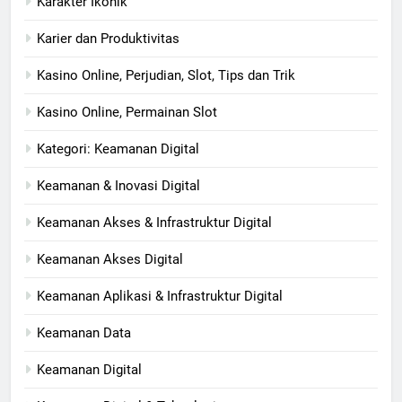
Karakter Ikonik
Karier dan Produktivitas
Kasino Online, Perjudian, Slot, Tips dan Trik
Kasino Online, Permainan Slot
Kategori: Keamanan Digital
Keamanan & Inovasi Digital
Keamanan Akses & Infrastruktur Digital
Keamanan Akses Digital
Keamanan Aplikasi & Infrastruktur Digital
Keamanan Data
Keamanan Digital