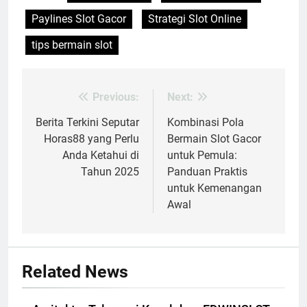
Paylines Slot Gacor
Strategi Slot Online
tips bermain slot
Previous:
Next:
Post
navigation
Berita Terkini Seputar
Kombinasi Pola
Horas88 yang Perlu
Bermain Slot Gacor
Anda Ketahui di
untuk Pemula:
Tahun 2025
Panduan Praktis
untuk Kemenangan
Awal
Related News