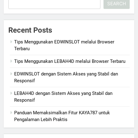
SEARCH
Recent Posts
Tips Menggunakan EDWINSLOT melalui Browser
Terbaru
Tips Menggunakan LEBAH4D melalui Browser Terbaru
EDWINSLOT dengan Sistem Akses yang Stabil dan
Responsif
LEBAH4D dengan Sistem Akses yang Stabil dan
Responsif
Panduan Memaksimalkan Fitur KAYA787 untuk
Pengalaman Lebih Praktis