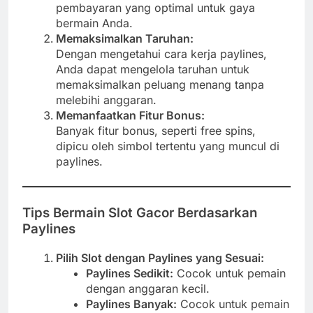
pembayaran yang optimal untuk gaya
bermain Anda.
Memaksimalkan Taruhan:
Dengan mengetahui cara kerja paylines,
Anda dapat mengelola taruhan untuk
memaksimalkan peluang menang tanpa
melebihi anggaran.
Memanfaatkan Fitur Bonus:
Banyak fitur bonus, seperti free spins,
dipicu oleh simbol tertentu yang muncul di
paylines.
Tips Bermain Slot Gacor Berdasarkan
Paylines
Pilih Slot dengan Paylines yang Sesuai:
Paylines Sedikit:
Cocok untuk pemain
dengan anggaran kecil.
Paylines Banyak:
Cocok untuk pemain