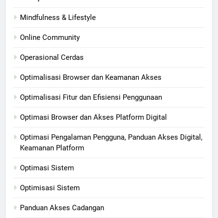
Mindfulness & Lifestyle
Online Community
Operasional Cerdas
Optimalisasi Browser dan Keamanan Akses
Optimalisasi Fitur dan Efisiensi Penggunaan
Optimasi Browser dan Akses Platform Digital
Optimasi Pengalaman Pengguna, Panduan Akses Digital,
Keamanan Platform
Optimasi Sistem
Optimisasi Sistem
Panduan Akses Cadangan