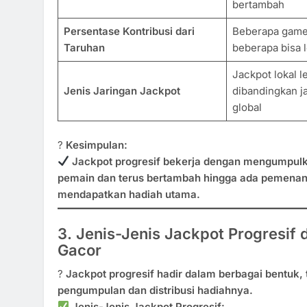
bertambah
Persentase Kontribusi dari
Beberapa game
Taruhan
beberapa bisa l
Jackpot lokal le
Jenis Jaringan Jackpot
dibandingkan j
global
?
Kesimpulan:
Jackpot progresif bekerja dengan mengumpulk
pemain dan terus bertambah hingga ada pemenan
mendapatkan hadiah utama.
3. Jenis-Jenis Jackpot Progresif 
Gacor
?
Jackpot progresif hadir dalam berbagai bentuk,
pengumpulan dan distribusi hadiahnya.
Jenis-Jenis Jackpot Progresif: