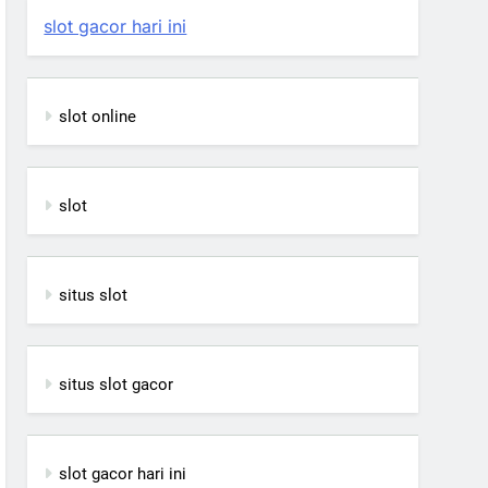
slot gacor hari ini
slot online
slot
situs slot
situs slot gacor
slot gacor hari ini