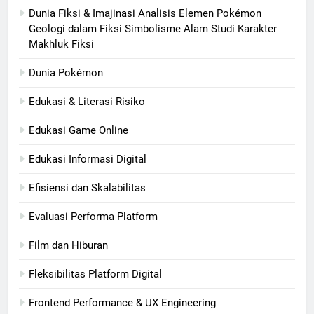
Dunia Fiksi & Imajinasi Analisis Elemen Pokémon
Geologi dalam Fiksi Simbolisme Alam Studi Karakter
Makhluk Fiksi
Dunia Pokémon
Edukasi & Literasi Risiko
Edukasi Game Online
Edukasi Informasi Digital
Efisiensi dan Skalabilitas
Evaluasi Performa Platform
Film dan Hiburan
Fleksibilitas Platform Digital
Frontend Performance & UX Engineering