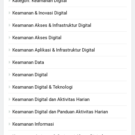
Kategori: Keamanan Digital
Keamanan & Inovasi Digital
Keamanan Akses & Infrastruktur Digital
Keamanan Akses Digital
Keamanan Aplikasi & Infrastruktur Digital
Keamanan Data
Keamanan Digital
Keamanan Digital & Teknologi
Keamanan Digital dan Aktivitas Harian
Keamanan Digital dan Panduan Aktivitas Harian
Keamanan Informasi