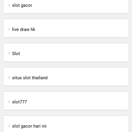
slot gacor
live draw hk
Slot
situs slot thailand
slot777
slot gacor hari ini