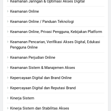
Keamanan Jaringan & Optimasi Akses Digital
Keamanan Online
Keamanan Online / Panduan Teknologi
Keamanan Online, Privasi Pengguna, Kebijakan Platform
Keamanan Pencarian, Verifikasi Akses Digital, Edukasi
Pengguna Online
Keamanan Perjudian Online
Keamanan Sistem & Manajemen Akses
Kepercayaan Digital dan Brand Online
Kepercayaan Digital dan Reputasi Brand
Kinerja Sistem
Kinerja Sistem dan Stabilitas Akses