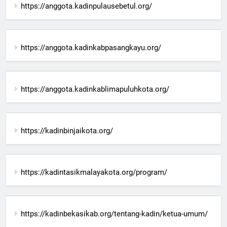
https://anggota.kadinpulausebetul.org/
https://anggota.kadinkabpasangkayu.org/
https://anggota.kadinkablimapuluhkota.org/
https://kadinbinjaikota.org/
https://kadintasikmalayakota.org/program/
https://kadinbekasikab.org/tentang-kadin/ketua-umum/