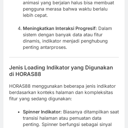
animasi yang berjalan halus bisa membuat
pengguna merasa bahwa waktu berlalu
lebih cepat.
Meningkatkan Interaksi Progresif:
Dalam
sistem dengan banyak data atau fitur
dinamis, indikator menjadi penghubung
penting antarproses.
Jenis Loading Indikator yang Digunakan
di HORAS88
HORAS88 menggunakan beberapa jenis indikator
berdasarkan konteks halaman dan kompleksitas
fitur yang sedang digunakan:
Spinner Indikator:
Biasanya ditampilkan saat
transisi halaman atau pemuatan data
penting. Spinner berfungsi sebagai sinyal