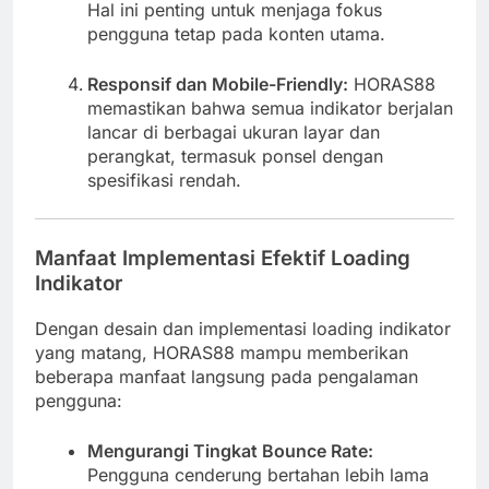
Hal ini penting untuk menjaga fokus
pengguna tetap pada konten utama.
Responsif dan Mobile-Friendly:
HORAS88
memastikan bahwa semua indikator berjalan
lancar di berbagai ukuran layar dan
perangkat, termasuk ponsel dengan
spesifikasi rendah.
Manfaat Implementasi Efektif Loading
Indikator
Dengan desain dan implementasi loading indikator
yang matang, HORAS88 mampu memberikan
beberapa manfaat langsung pada pengalaman
pengguna:
Mengurangi Tingkat Bounce Rate:
Pengguna cenderung bertahan lebih lama