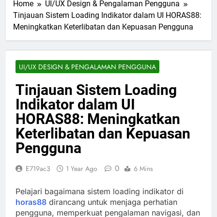
Home
UI/UX Design & Pengalaman Pengguna
Tinjauan Sistem Loading Indikator dalam UI HORAS88:
Meningkatkan Keterlibatan dan Kepuasan Pengguna
UI/UX DESIGN & PENGALAMAN PENGGUNA
Tinjauan Sistem Loading
Indikator dalam UI
HORAS88: Meningkatkan
Keterlibatan dan Kepuasan
Pengguna
0
E719ac3
1 Year Ago
6 Mins
Pelajari bagaimana sistem loading indikator di
horas88
dirancang untuk menjaga perhatian
pengguna, memperkuat pengalaman navigasi, dan