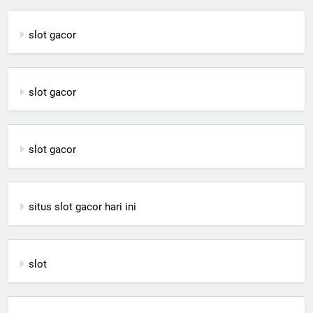
slot gacor
slot gacor
slot gacor
situs slot gacor hari ini
slot