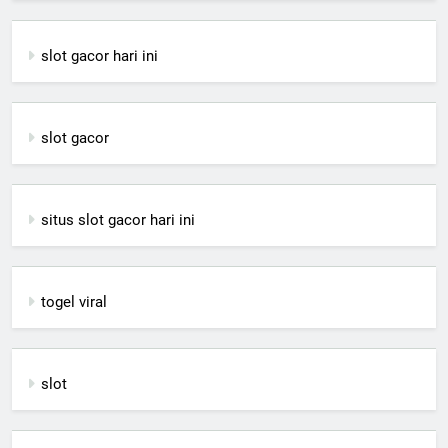
slot gacor hari ini
slot gacor
situs slot gacor hari ini
togel viral
slot