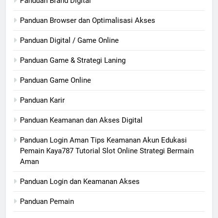
Panduan Brand Digital
Panduan Browser dan Optimalisasi Akses
Panduan Digital / Game Online
Panduan Game & Strategi Laning
Panduan Game Online
Panduan Karir
Panduan Keamanan dan Akses Digital
Panduan Login Aman Tips Keamanan Akun Edukasi
Pemain Kaya787 Tutorial Slot Online Strategi Bermain
Aman
Panduan Login dan Keamanan Akses
Panduan Pemain