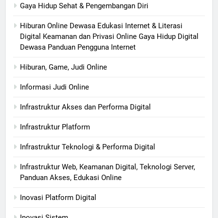
Gaya Hidup Sehat & Pengembangan Diri
Hiburan Online Dewasa Edukasi Internet & Literasi
Digital Keamanan dan Privasi Online Gaya Hidup Digital
Dewasa Panduan Pengguna Internet
Hiburan, Game, Judi Online
Informasi Judi Online
Infrastruktur Akses dan Performa Digital
Infrastruktur Platform
Infrastruktur Teknologi & Performa Digital
Infrastruktur Web, Keamanan Digital, Teknologi Server,
Panduan Akses, Edukasi Online
Inovasi Platform Digital
Inovasi Sistem