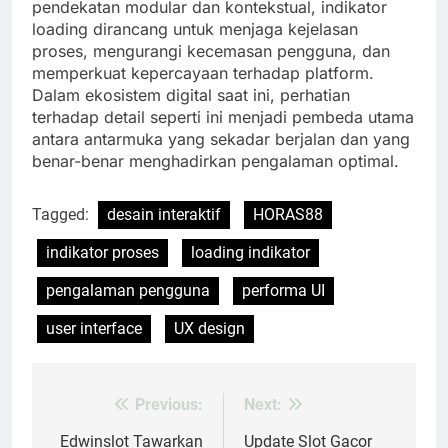
pendekatan modular dan kontekstual, indikator
loading dirancang untuk menjaga kejelasan
proses, mengurangi kecemasan pengguna, dan
memperkuat kepercayaan terhadap platform.
Dalam ekosistem digital saat ini, perhatian
terhadap detail seperti ini menjadi pembeda utama
antara antarmuka yang sekadar berjalan dan yang
benar-benar menghadirkan pengalaman optimal.
Tagged:
desain interaktif
HORAS88
indikator proses
loading indikator
pengalaman pengguna
performa UI
user interface
UX design
Previous:
Next:
Post
navigation
Edwinslot Tawarkan
Update Slot Gacor