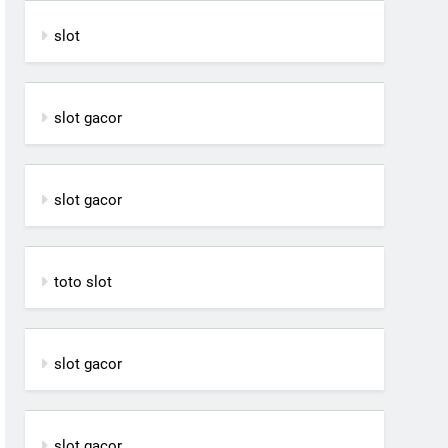
slot
slot gacor
slot gacor
toto slot
slot gacor
slot gacor