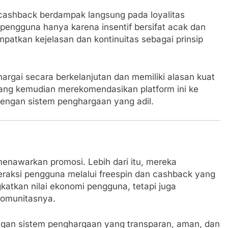
cashback berdampak langsung pada loyalitas
pengguna hanya karena insentif bersifat acak dan
empatkan kejelasan dan kontinuitas sebagai prinsip
rgai secara berkelanjutan dan memiliki alasan kuat
 yang kemudian merekomendasikan platform ini ke
dengan sistem penghargaan yang adil.
enawarkan promosi. Lebih dari itu, mereka
eraksi pengguna melalui freespin dan cashback yang
katkan nilai ekonomi pengguna, tetapi juga
komunitasnya.
ngan sistem penghargaan yang transparan, aman, dan