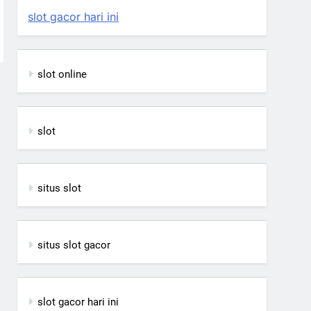
slot gacor hari ini
slot online
slot
situs slot
situs slot gacor
slot gacor hari ini