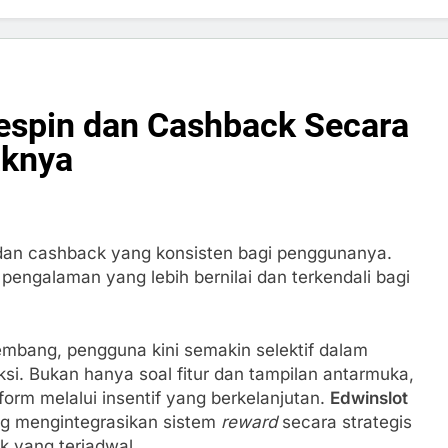
espin dan Cashback Secara
aknya
 dan cashback yang konsisten bagi penggunanya.
engalaman yang lebih bernilai dan terkendali bagi
kembang, pengguna kini semakin selektif dalam
si. Bukan hanya soal fitur dan tampilan antarmuka,
form melalui insentif yang berkelanjutan.
Edwinslot
ang mengintegrasikan sistem
reward
secara strategis
k yang terjadwal.