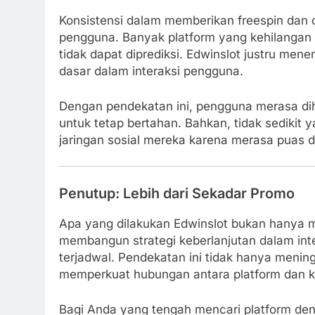
Konsistensi dalam memberikan freespin dan 
pengguna. Banyak platform yang kehilangan 
tidak dapat diprediksi. Edwinslot justru men
dasar dalam interaksi pengguna.
Dengan pendekatan ini, pengguna merasa diha
untuk tetap bertahan. Bahkan, tidak sedikit
jaringan sosial mereka karena merasa puas 
Penutup: Lebih dari Sekadar Promo
Apa yang dilakukan Edwinslot bukan hanya m
membangun strategi keberlanjutan dalam int
terjadwal. Pendekatan ini tidak hanya mening
memperkuat hubungan antara platform dan 
Bagi Anda yang tengah mencari platform de