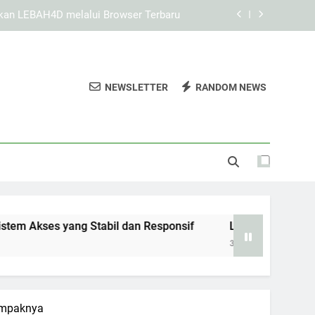
kan LEBAH4D melalui Browser Terbaru
tem Akses yang Stabil dan Responsif
tem Akses yang Stabil dan Responsif
NEWSLETTER
RANDOM NEWS
 EDWINSLOT melalui Browser Terbaru
 Dengan Rasa Yang Menggugah Selera.
kan LEBAH4D melalui Browser Terbaru
tem Akses yang Stabil dan Responsif
tem Akses yang Stabil dan Responsif
s yang Stabil dan Responsif
LEBAH4D dengan Sistem A
3 Weeks Ago
Dampaknya