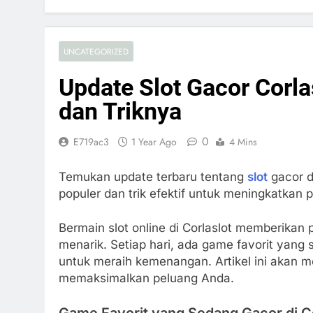
UNCATEGORIZED
Update Slot Gacor Corlas
dan Triknya
0
E719ac3
1 Year Ago
4 Mins
Temukan update terbaru tentang
slot
gacor di
populer dan trik efektif untuk meningkatka
Bermain slot online di Corlaslot memberika
menarik. Setiap hari, ada game favorit yan
untuk meraih kemenangan. Artikel ini akan 
memaksimalkan peluang Anda.
Game Favorit yang Sedang Gacor di Co