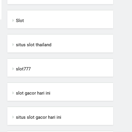
Slot
situs slot thailand
slot777
slot gacor hari ini
situs slot gacor hari ini