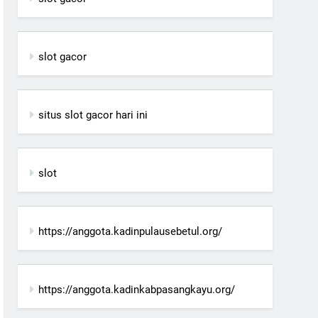
slot gacor
situs slot gacor hari ini
slot
https://anggota.kadinpulausebetul.org/
https://anggota.kadinkabpasangkayu.org/