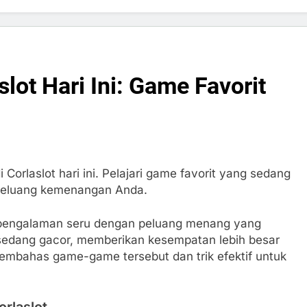
lot Hari Ini: Game Favorit
 Corlaslot hari ini. Pelajari game favorit yang sedang
n peluang kemenangan Anda.
n pengalaman seru dengan peluang menang yang
g sedang gacor, memberikan kesempatan lebih besar
membahas game-game tersebut dan trik efektif untuk
rlaslot