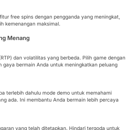
fitur free spins dengan pengganda yang meningkat,
aih kemenangan maksimal.
uang Menang
(RTP) dan volatilitas yang berbeda. Pilih game dengan
gan gaya bermain Anda untuk meningkatkan peluang
oba terlebih dahulu mode demo untuk memahami
ang ada. Ini membantu Anda bermain lebih percaya
garan yang telah ditetapkan. Hindari tergoda untuk