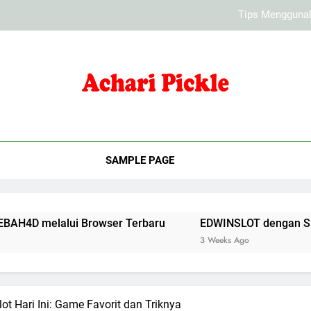
Tips Mengguna
EDWINSLOT dengan Sis
LEBAH4D dengan Sis
Tips Menggunakan
ari Pickle
lezatan Acar Khas India Dari Achari Pickle. Produk Autentik
Tips Mengguna
SAMPLE PAGE
EDWINSLOT dengan Sis
LEBAH4D dengan Sis
lui Browser Terbaru
EDWINSLOT dengan Sistem Akses 
3 Weeks Ago
ot Hari Ini: Game Favorit dan Triknya