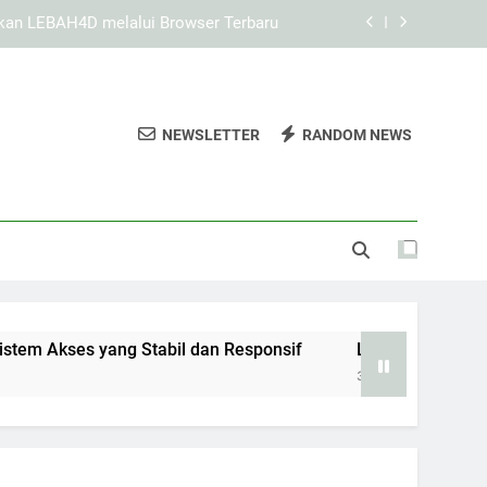
kan LEBAH4D melalui Browser Terbaru
tem Akses yang Stabil dan Responsif
tem Akses yang Stabil dan Responsif
NEWSLETTER
RANDOM NEWS
 EDWINSLOT melalui Browser Terbaru
 Dengan Rasa Yang Menggugah Selera.
kan LEBAH4D melalui Browser Terbaru
tem Akses yang Stabil dan Responsif
tem Akses yang Stabil dan Responsif
yang Stabil dan Responsif
LEBAH4D dengan Sistem Akse
3 Weeks Ago