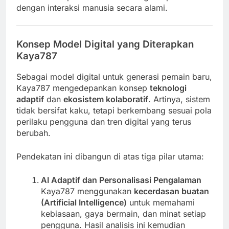
dengan interaksi manusia secara alami.
Konsep Model Digital yang Diterapkan
Kaya787
Sebagai model digital untuk generasi pemain baru,
Kaya787 mengedepankan konsep
teknologi
adaptif
dan
ekosistem kolaboratif
. Artinya, sistem
tidak bersifat kaku, tetapi berkembang sesuai pola
perilaku pengguna dan tren digital yang terus
berubah.
Pendekatan ini dibangun di atas tiga pilar utama:
AI Adaptif dan Personalisasi Pengalaman
Kaya787 menggunakan
kecerdasan buatan
(Artificial Intelligence)
untuk memahami
kebiasaan, gaya bermain, dan minat setiap
pengguna. Hasil analisis ini kemudian