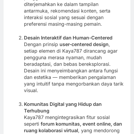
diterjemahkan ke dalam tampilan
antarmuka, rekomendasi konten, serta
interaksi sosial yang sesuai dengan
preferensi masing-masing pemain.
Desain Interaktif dan Human-Centered
Dengan prinsip
user-centered design
,
setiap elemen di Kaya787 dirancang agar
pengguna merasa nyaman, mudah
beradaptasi, dan bebas bereksplorasi.
Desain ini menyeimbangkan antara fungsi
dan estetika — memberikan pengalaman
yang intuitif tanpa mengorbankan daya tarik
visual.
Komunitas Digital yang Hidup dan
Terhubung
Kaya787 mengintegrasikan fitur sosial
seperti
forum komunitas, event online, dan
ruang kolaborasi virtual
, yang mendorong