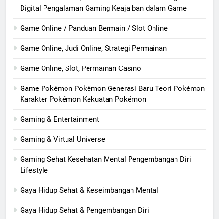
Digital Pengalaman Gaming Keajaiban dalam Game
Game Online / Panduan Bermain / Slot Online
Game Online, Judi Online, Strategi Permainan
Game Online, Slot, Permainan Casino
Game Pokémon Pokémon Generasi Baru Teori Pokémon
Karakter Pokémon Kekuatan Pokémon
Gaming & Entertainment
Gaming & Virtual Universe
Gaming Sehat Kesehatan Mental Pengembangan Diri
Lifestyle
Gaya Hidup Sehat & Keseimbangan Mental
Gaya Hidup Sehat & Pengembangan Diri