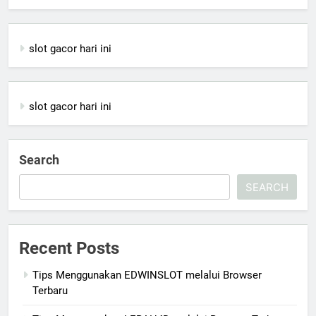
slot gacor hari ini
slot gacor hari ini
Search
SEARCH
Recent Posts
Tips Menggunakan EDWINSLOT melalui Browser
Terbaru