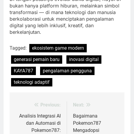
bukan hanya platform hiburan, melainkan simbol
transformasi — di mana teknologi dan manusia
berkolaborasi untuk menciptakan pengalaman
digital yang lebih inklusif, kreatif, dan
berkelanjutan.
Tagged:
ekosistem game modern
generasi pemain baru
inovasi digital
KAYA787
pengalaman pengguna
teknologi adaptif
Previous:
Next:
Post
navigation
Analisis Integrasi AI
Bagaimana
dan Automasi di
Pokemon787
Pokemon787:
Mengadopsi