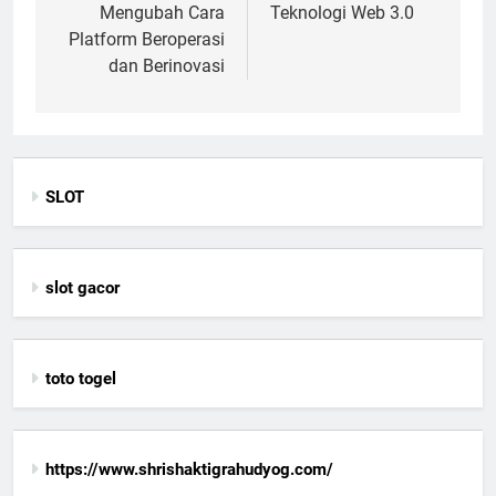
Mengubah Cara
Teknologi Web 3.0
Platform Beroperasi
dan Berinovasi
SLOT
slot gacor
toto togel
https://www.shrishaktigrahudyog.com/