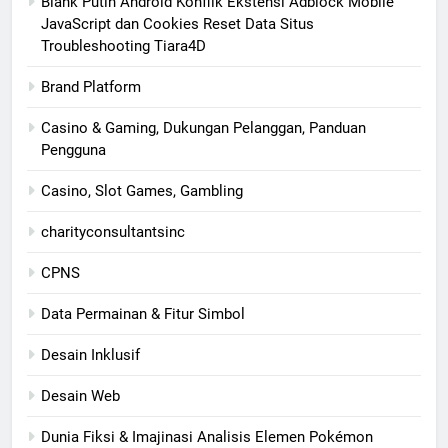
Blank Putih Android Konflik Ekstensi Adblock Mobile
JavaScript dan Cookies Reset Data Situs
Troubleshooting Tiara4D
Brand Platform
Casino & Gaming, Dukungan Pelanggan, Panduan
Pengguna
Casino, Slot Games, Gambling
charityconsultantsinc
CPNS
Data Permainan & Fitur Simbol
Desain Inklusif
Desain Web
Dunia Fiksi & Imajinasi Analisis Elemen Pokémon