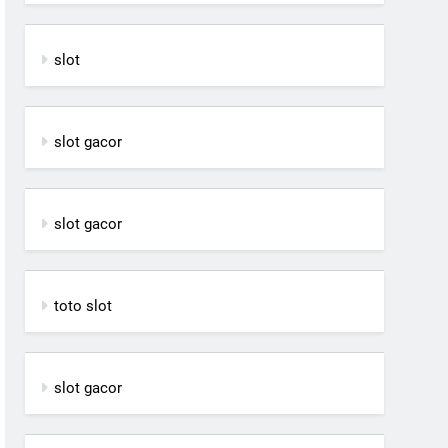
slot
slot gacor
slot gacor
toto slot
slot gacor