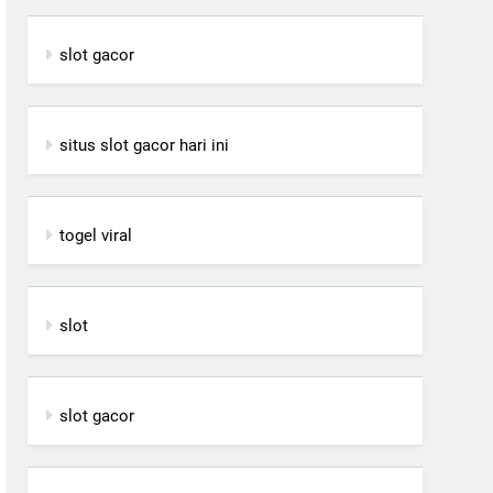
slot gacor
situs slot gacor hari ini
togel viral
slot
slot gacor