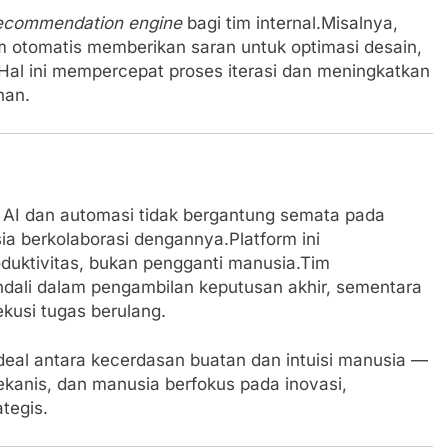
ecommendation engine
bagi tim internal.Misalnya,
tem otomatis memberikan saran untuk optimasi desain,
u.Hal ini mempercepat proses iterasi dan meningkatkan
han.
AI dan automasi tidak bergantung semata pada
ia berkolaborasi dengannya.Platform ini
duktivitas, bukan pengganti manusia.Tim
ali dalam pengambilan keputusan akhir, sementara
kusi tugas berulang.
eal antara kecerdasan buatan dan intuisi manusia —
kanis, dan manusia berfokus pada inovasi,
tegis.