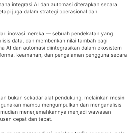
ana integrasi AI dan automasi diterapkan secara
tetapi juga dalam strategi operasional dan
ari inovasi mereka — sebuah pendekatan yang
isis data, dan memberikan nilai tambah bagi
na AI dan automasi diintegrasikan dalam ekosistem
rforma, keamanan, dan pengalaman pengguna secara
n bukan sekadar alat pendukung, melainkan
mesin
 digunakan mampu mengumpulkan dan menganalisis
, kemudian menerjemahkannya menjadi wawasan
usan cepat dan tepat.