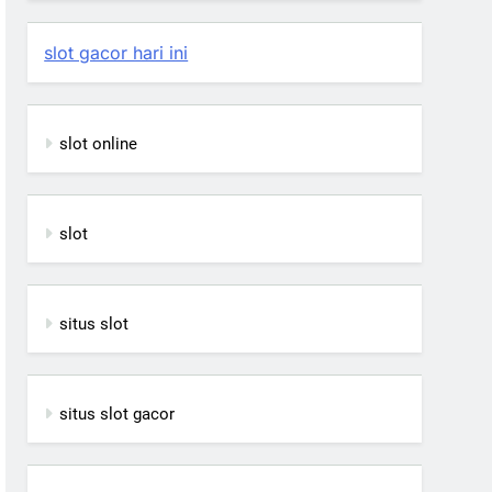
slot gacor hari ini
slot online
slot
situs slot
situs slot gacor