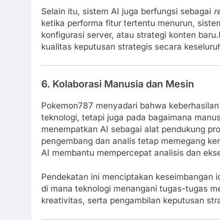
Selain itu, sistem AI juga berfungsi sebagai
r
ketika performa fitur tertentu menurun, sis
konfigurasi server, atau strategi konten bar
kualitas keputusan strategis secara keseluru
6. Kolaborasi Manusia dan Mesin
Pokemon787 menyadari bahwa keberhasilan 
teknologi, tetapi juga pada bagaimana manus
menempatkan AI sebagai alat pendukung pro
pengembang dan analis tetap memegang kend
AI membantu mempercepat analisis dan ekse
Pendekatan ini menciptakan keseimbangan id
di mana teknologi menangani tugas-tugas me
kreativitas, serta pengambilan keputusan stra