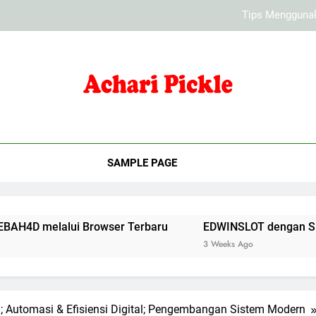
Tips Mengguna
EDWINSLOT dengan Sis
LEBAH4D dengan Sis
Tips Menggunakan
ari Pickle
lezatan Acar Khas India Dari Achari Pickle. Produk Autentik
Tips Mengguna
SAMPLE PAGE
EDWINSLOT dengan Sis
LEBAH4D dengan Sis
lui Browser Terbaru
EDWINSLOT dengan Sistem Akses y
3 Weeks Ago
g; Automasi & Efisiensi Digital; Pengembangan Sistem Modern