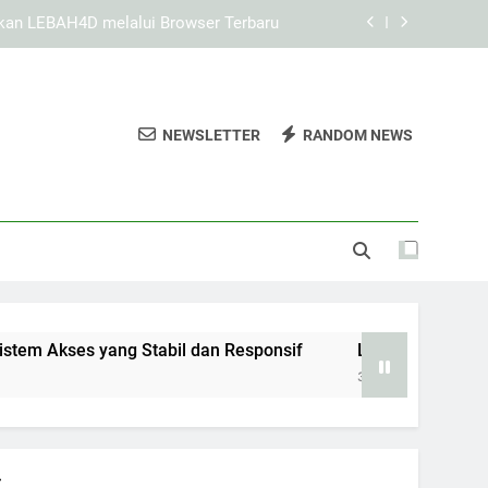
kan LEBAH4D melalui Browser Terbaru
tem Akses yang Stabil dan Responsif
tem Akses yang Stabil dan Responsif
NEWSLETTER
RANDOM NEWS
 EDWINSLOT melalui Browser Terbaru
 Dengan Rasa Yang Menggugah Selera.
kan LEBAH4D melalui Browser Terbaru
tem Akses yang Stabil dan Responsif
tem Akses yang Stabil dan Responsif
ang Stabil dan Responsif
LEBAH4D dengan Sistem Akse
3 Weeks Ago