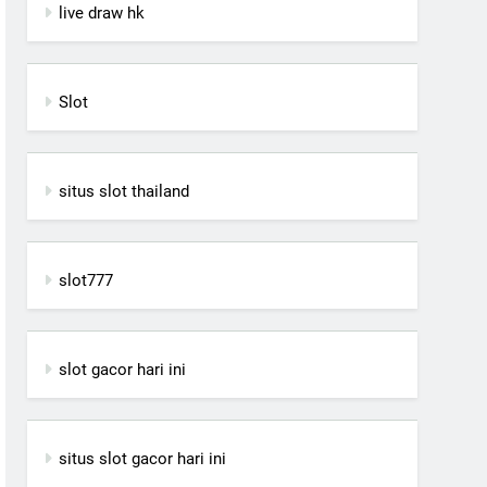
live draw hk
Slot
situs slot thailand
slot777
slot gacor hari ini
situs slot gacor hari ini