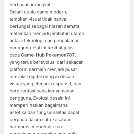
berbagai perangkat.
Dalam dunia game modern,
tampilan visual tidak hanya
berfungsi sebagai hiasan semata,
melainkan menjadi jembatan utama
antara teknologi dan pengalaman
pengguna. Hal ini terlihat jelas
pada
Game-Hub Pokemon787
,
yang terus berevolusi dari sekadar
platform bermain menjadi pusat
interaksi digital dengan desain
visual yang elegan, responsif, dan
berorientasi pada kenyamanan
pengguna. Evolusi desain ini
memperlihatkan bagaimana
estetika dan fungsionalitas dapat
berpadu dalam satu kesatuan
harmonis, menghadirkan
pengalaman bermain yang lebih