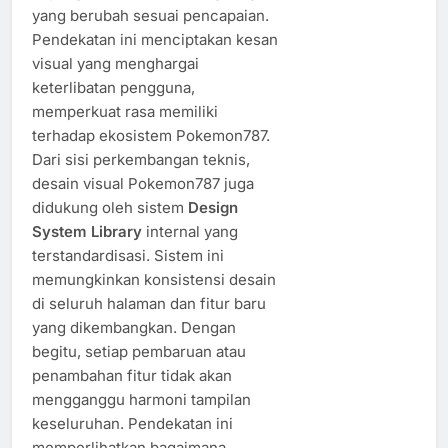
yang berubah sesuai pencapaian.
Pendekatan ini menciptakan kesan
visual yang menghargai
keterlibatan pengguna,
memperkuat rasa memiliki
terhadap ekosistem Pokemon787.
Dari sisi perkembangan teknis,
desain visual Pokemon787 juga
didukung oleh sistem
Design
System Library
internal yang
terstandardisasi. Sistem ini
memungkinkan konsistensi desain
di seluruh halaman dan fitur baru
yang dikembangkan. Dengan
begitu, setiap pembaruan atau
penambahan fitur tidak akan
mengganggu harmoni tampilan
keseluruhan. Pendekatan ini
memperlihatkan bagaimana