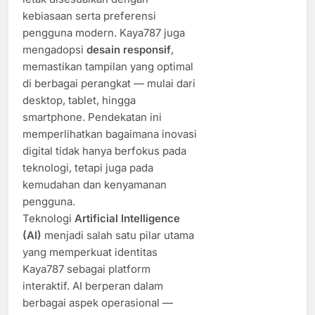
kebiasaan serta preferensi
pengguna modern. Kaya787 juga
mengadopsi
desain responsif
,
memastikan tampilan yang optimal
di berbagai perangkat — mulai dari
desktop, tablet, hingga
smartphone. Pendekatan ini
memperlihatkan bagaimana inovasi
digital tidak hanya berfokus pada
teknologi, tetapi juga pada
kemudahan dan kenyamanan
pengguna.
Teknologi
Artificial Intelligence
(AI)
menjadi salah satu pilar utama
yang memperkuat identitas
Kaya787 sebagai platform
interaktif. AI berperan dalam
berbagai aspek operasional —