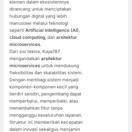
elemen dalam ekosistemnya
dirancang untuk menciptakan
hubungan digital yang lebih
manusiawi melalui teknologi
seperti
Artificial Intelligence (AI)
,
cloud computing
, dan
arsitektur
microservices
.
Dari sisi teknis, Kaya787
mengandalkan
arsitektur
microservices
untuk mendukung
fleksibilitas dan skalabilitas sistem.
Dengan membagi sistem menjadi
komponen-komponen kecil yang
berdiri sendiri, pengembang dapat
memperbarui, memperbaiki, atau
menambahkan fitur tanpa
mengganggu keseluruhan layanan.
Struktur ini memberikan kecepatan
dalam inovasi sekaligus menjamin