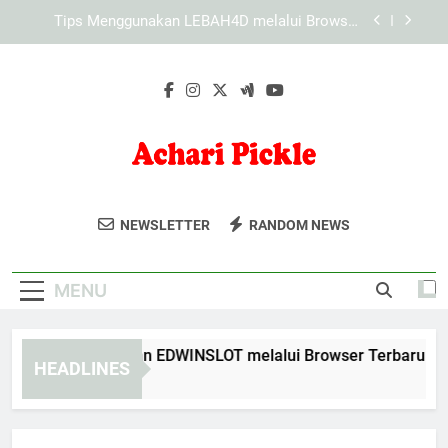
Skip
EDWINSLOT dengan Sistem Akses yang Stabil
to
dan Responsif
content
LEBAH4D dengan Sistem Akses yang Stabil dan
Responsif
Tips Menggunakan EDWINSLOT melalui Browser
Terbaru
Tips Menggunakan LEBAH4D melalui Browser
Terbaru
Achari Pickle
EDWINSLOT dengan Sistem Akses yang Stabil
Rasakan Kelezatan Acar Khas India Dari
dan Responsif
NEWSLETTER
RANDOM NEWS
Achari Pickle. Produk Autentik Dengan Rasa
LEBAH4D dengan Sistem Akses yang Stabil dan
Responsif
Yang Menggugah Selera.
MENU
ps Menggunakan EDWINSLOT melalui Browser Terbaru
HEADLINES
Weeks Ago