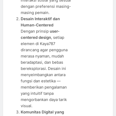
interaksi sosial yang sesuai
dengan preferensi masing-
masing pemain.
Desain Interaktif dan
Human-Centered
Dengan prinsip
user-
centered design
, setiap
elemen di Kaya787
dirancang agar pengguna
merasa nyaman, mudah
beradaptasi, dan bebas
bereksplorasi. Desain ini
menyeimbangkan antara
fungsi dan estetika —
memberikan pengalaman
yang intuitif tanpa
mengorbankan daya tarik
visual.
Komunitas Digital yang