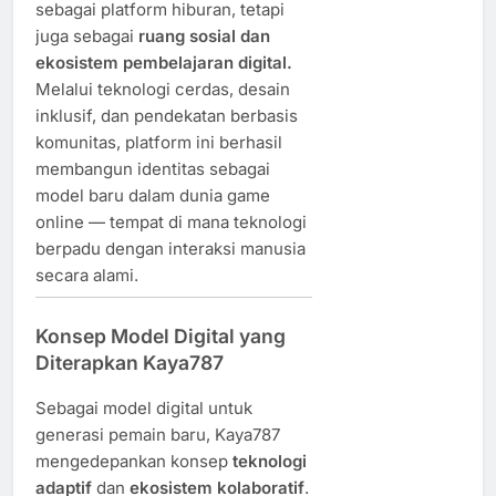
sebagai platform hiburan, tetapi
juga sebagai
ruang sosial dan
ekosistem pembelajaran digital.
Melalui teknologi cerdas, desain
inklusif, dan pendekatan berbasis
komunitas, platform ini berhasil
membangun identitas sebagai
model baru dalam dunia game
online — tempat di mana teknologi
berpadu dengan interaksi manusia
secara alami.
Konsep Model Digital yang
Diterapkan Kaya787
Sebagai model digital untuk
generasi pemain baru, Kaya787
mengedepankan konsep
teknologi
adaptif
dan
ekosistem kolaboratif
.