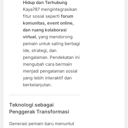
Hidup dan Terhubung
Kaya787 mengintegrasikan
fitur sosial seperti
forum
komunitas, event online,
dan ruang kolaborasi
virtual
, yang mendorong
pemain untuk saling berbagi
ide, strategi, dan
pengalaman. Pendekatan ini
mengubah cara bermain
menjadi pengalaman sosial
yang lebih interaktif dan
berkelanjutan.
Teknologi sebagai
Penggerak Transformasi
Generasi pemain baru menuntut