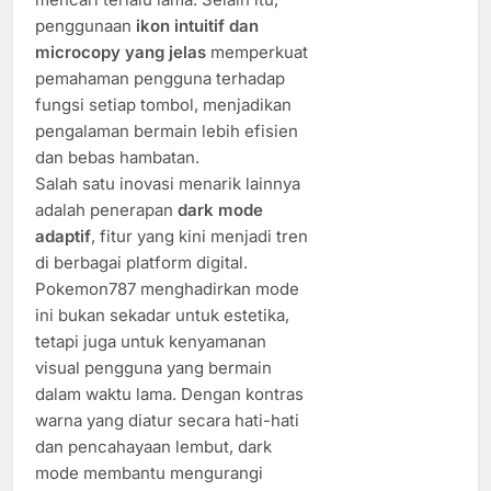
penggunaan
ikon intuitif dan
microcopy yang jelas
memperkuat
pemahaman pengguna terhadap
fungsi setiap tombol, menjadikan
pengalaman bermain lebih efisien
dan bebas hambatan.
Salah satu inovasi menarik lainnya
adalah penerapan
dark mode
adaptif
, fitur yang kini menjadi tren
di berbagai platform digital.
Pokemon787 menghadirkan mode
ini bukan sekadar untuk estetika,
tetapi juga untuk kenyamanan
visual pengguna yang bermain
dalam waktu lama. Dengan kontras
warna yang diatur secara hati-hati
dan pencahayaan lembut, dark
mode membantu mengurangi