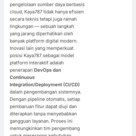
pengelolaan sumber daya berbasis
cloud, Kaya787 tidak hanya efisien
secara teknis tetapi juga ramah
lingkungan — sebuah langkah
yang jarang diperhatikan oleh
banyak platform digital modern.
Inovasi lain yang memperkuat
posisi Kaya787 sebagai model
platform interaktif adalah
penerapan
DevOps dan
Continuous
Integration/Deployment (CI/CD)
dalam pengembangan sistemnya.
Dengan pipeline otomatis, setiap
pembaruan fitur dapat diuji dan
diterapkan tanpa menyebabkan
gangguan layanan. Proses ini
memungkinkan tim pengembang
untuk merespons kebutuhan