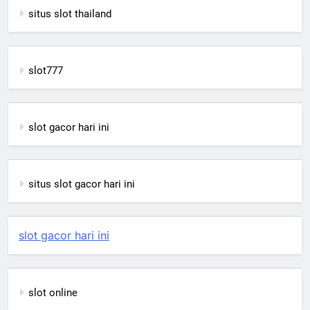
situs slot thailand
slot777
slot gacor hari ini
situs slot gacor hari ini
slot gacor hari ini
slot online