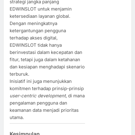
strategi jangka panjang
EDWINSLOT untuk menjamin
ketersediaan layanan global.
Dengan meningkatnya
ketergantungan pengguna
terhadap akses digital,
EDWINSLOT tidak hanya
berinvestasi dalam kecepatan dan
fitur, tetapi juga dalam ketahanan
dan kesiapan menghadapi skenario
terburuk.
Inisiatif ini juga menunjukkan
komitmen terhadap prinsip-prinsip
user-centric development
, di mana
pengalaman pengguna dan
keamanan data menjadi prioritas
utama.
Kesimpulan