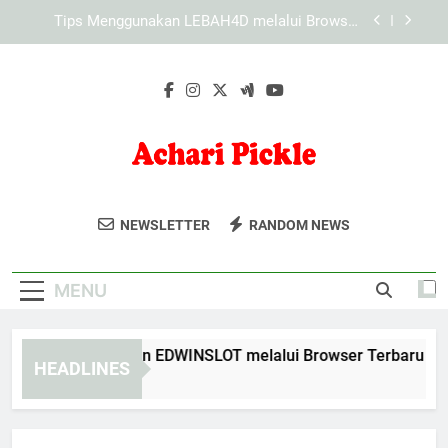
Skip
EDWINSLOT dengan Sistem Akses yang Stabil
to
dan Responsif
content
LEBAH4D dengan Sistem Akses yang Stabil dan
Responsif
Tips Menggunakan EDWINSLOT melalui Browser
Terbaru
Tips Menggunakan LEBAH4D melalui Browser
Terbaru
Achari Pickle
EDWINSLOT dengan Sistem Akses yang Stabil
Rasakan Kelezatan Acar Khas India Dari
dan Responsif
NEWSLETTER
RANDOM NEWS
Achari Pickle. Produk Autentik Dengan Rasa
LEBAH4D dengan Sistem Akses yang Stabil dan
Responsif
Yang Menggugah Selera.
MENU
ips Menggunakan EDWINSLOT melalui Browser Terbaru
HEADLINES
Weeks Ago