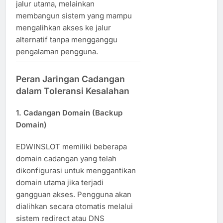
jalur utama, melainkan
membangun sistem yang mampu
mengalihkan akses ke jalur
alternatif tanpa mengganggu
pengalaman pengguna.
Peran Jaringan Cadangan
dalam Toleransi Kesalahan
1.
Cadangan Domain (Backup
Domain)
EDWINSLOT memiliki beberapa
domain cadangan yang telah
dikonfigurasi untuk menggantikan
domain utama jika terjadi
gangguan akses. Pengguna akan
dialihkan secara otomatis melalui
sistem redirect atau DNS