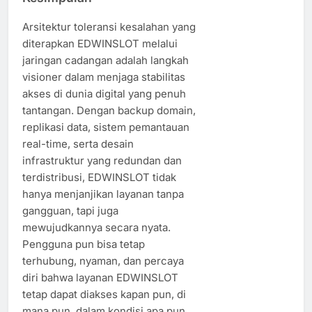
Arsitektur toleransi kesalahan yang
diterapkan EDWINSLOT melalui
jaringan cadangan adalah langkah
visioner dalam menjaga stabilitas
akses di dunia digital yang penuh
tantangan. Dengan backup domain,
replikasi data, sistem pemantauan
real-time, serta desain
infrastruktur yang redundan dan
terdistribusi, EDWINSLOT tidak
hanya menjanjikan layanan tanpa
gangguan, tapi juga
mewujudkannya secara nyata.
Pengguna pun bisa tetap
terhubung, nyaman, dan percaya
diri bahwa layanan EDWINSLOT
tetap dapat diakses kapan pun, di
mana pun, dalam kondisi apa pun.