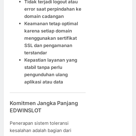
Tidak terjadi logout atau
error saat perpindahan ke
domain cadangan
Keamanan tetap optimal
karena setiap domain
menggunakan sertifikat
SSL dan pengamanan
terstandar
Kepastian layanan yang
stabil tanpa perlu
pengunduhan ulang
aplikasi atau data
Komitmen Jangka Panjang
EDWINSLOT
Penerapan sistem toleransi
kesalahan adalah bagian dari