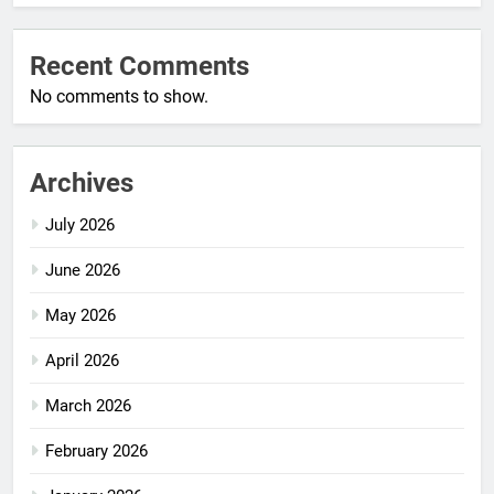
Recent Comments
No comments to show.
Archives
July 2026
June 2026
May 2026
April 2026
March 2026
February 2026