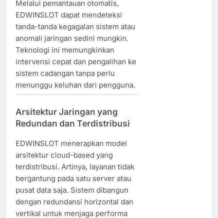
Melalui pemantauan otomatis,
EDWINSLOT dapat mendeteksi
tanda-tanda kegagalan sistem atau
anomali jaringan sedini mungkin.
Teknologi ini memungkinkan
intervensi cepat dan pengalihan ke
sistem cadangan tanpa perlu
menunggu keluhan dari pengguna.
Arsitektur Jaringan yang
Redundan dan Terdistribusi
EDWINSLOT menerapkan model
arsitektur cloud-based yang
terdistribusi. Artinya, layanan tidak
bergantung pada satu server atau
pusat data saja. Sistem dibangun
dengan redundansi horizontal dan
vertikal untuk menjaga performa