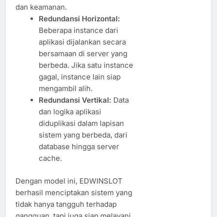
dan keamanan.
Redundansi Horizontal:
Beberapa instance dari
aplikasi dijalankan secara
bersamaan di server yang
berbeda. Jika satu instance
gagal, instance lain siap
mengambil alih.
Redundansi Vertikal:
Data
dan logika aplikasi
diduplikasi dalam lapisan
sistem yang berbeda, dari
database hingga server
cache.
Dengan model ini, EDWINSLOT
berhasil menciptakan sistem yang
tidak hanya tangguh terhadap
gangguan, tapi juga siap melayani