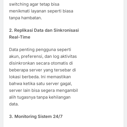
switching agar tetap bisa
menikmati layanan seperti biasa
tanpa hambatan.
2.
Replikasi Data dan Sinkronisasi
Real-Time
Data penting pengguna seperti
akun, preferensi, dan log aktivitas
disinkronkan secara otomatis di
beberapa server yang tersebar di
lokasi berbeda. Ini memastikan
bahwa ketika satu server gagal,
server lain bisa segera mengambil
alih tugasnya tanpa kehilangan
data.
3.
Monitoring Sistem 24/7