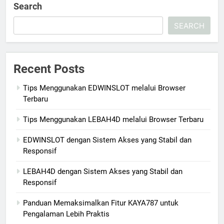
Search
SEARCH
Recent Posts
Tips Menggunakan EDWINSLOT melalui Browser
Terbaru
Tips Menggunakan LEBAH4D melalui Browser Terbaru
EDWINSLOT dengan Sistem Akses yang Stabil dan
Responsif
LEBAH4D dengan Sistem Akses yang Stabil dan
Responsif
Panduan Memaksimalkan Fitur KAYA787 untuk
Pengalaman Lebih Praktis