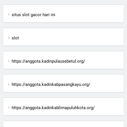
situs slot gacor hari ini
slot
https://anggota.kadinpulausebetul.org/
https://anggota.kadinkabpasangkayu.org/
https://anggota.kadinkablimapuluhkota.org/