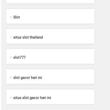
Slot
situs slot thailand
slot777
slot gacor hari ini
situs slot gacor hari ini