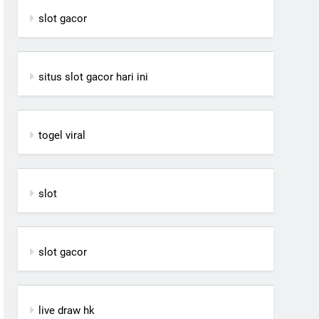
slot gacor
situs slot gacor hari ini
togel viral
slot
slot gacor
live draw hk