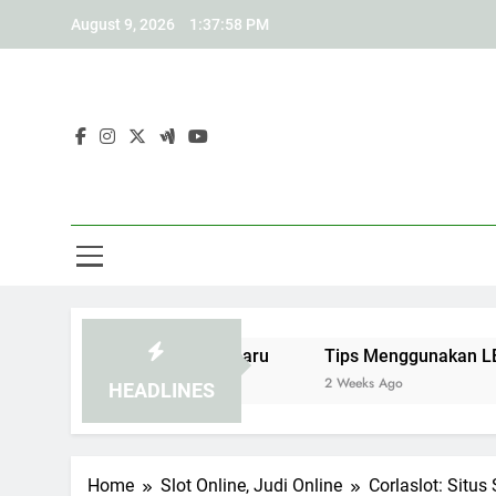
Skip
August 9, 2026
1:37:59 PM
to
content
Ach
Rasakan Ke
alui Browser Terbaru
Tips Menggunakan LEBAH4D mela
2 Weeks Ago
HEADLINES
Home
Slot Online, Judi Online
Corlaslot: Situs