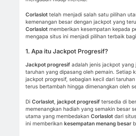
Corlaslot
telah menjadi salah satu pilihan u
kemenangan besar dengan jackpot yang teru
Corlaslot
memberikan kesempatan kepada 
mengapa situs ini menjadi pilihan terbaik bag
1.
Apa itu Jackpot Progresif?
Jackpot progresif
adalah jenis jackpot yang
taruhan yang dipasang oleh pemain. Setiap 
jackpot progresif, sebagian kecil dari taruh
terus bertambah hingga dimenangkan oleh s
Di
Corlaslot
,
jackpot progresif
tersedia di be
memenangkan hadiah yang semakin besar seiri
utama yang membedakan
Corlaslot
dari situ
ini memberikan
kesempatan menang besar
b