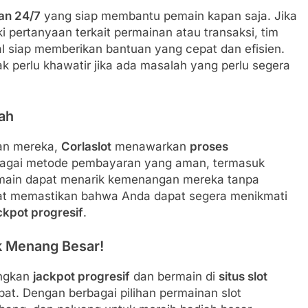
an 24/7
yang siap membantu pemain kapan saja. Jika
 pertanyaan terkait permainan atau transaksi, tim
l siap memberikan bantuan yang cepat dan efisien.
ak perlu khawatir jika ada masalah yang perlu segera
ah
an mereka,
Corlaslot
menawarkan
proses
bagai metode pembayaran yang aman, termasuk
main dapat menarik kemenangan mereka tanpa
at memastikan bahwa Anda dapat segera menikmati
ckpot progresif
.
k Menang Besar!
angkan
jackpot progresif
dan bermain di
situs slot
at. Dengan berbagai pilihan permainan slot