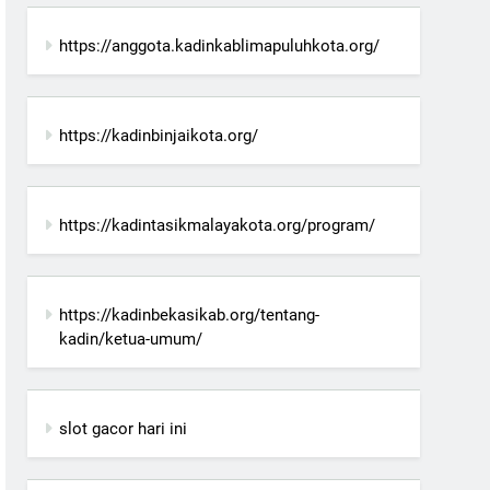
https://anggota.kadinkablimapuluhkota.org/
https://kadinbinjaikota.org/
https://kadintasikmalayakota.org/program/
https://kadinbekasikab.org/tentang-
kadin/ketua-umum/
slot gacor hari ini