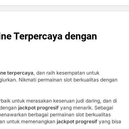
nline Terpercaya dengan
line terpercaya
, dan raih kesempatan untuk
urkan. Nikmati permainan slot berkualitas dengan
rbaik untuk merasakan keseruan judi daring, dan di
n dengan
jackpot progresif
yang menarik. Sebagai
enawarkan berbagai permainan slot berkualitas
patan untuk memenangkan
jackpot progresif
yang bisa