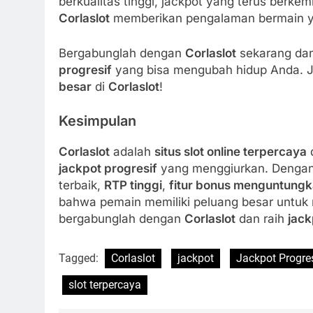
berkualitas tinggi, jackpot yang terus berke
Corlaslot
memberikan pengalaman bermain ya
Bergabunglah dengan
Corlaslot
sekarang dan
progresif
yang bisa mengubah hidup Anda. 
besar
di
Corlaslot
!
Kesimpulan
Corlaslot
adalah
situs slot online terpercaya
jackpot progresif
yang menggiurkan. Dengan 
terbaik,
RTP tinggi
,
fitur bonus menguntung
bahwa pemain memiliki peluang besar untuk 
bergabunglah dengan
Corlaslot
dan raih
jack
Tagged:
Corlaslot
jackpot
Jackpot Progre
slot terpercaya