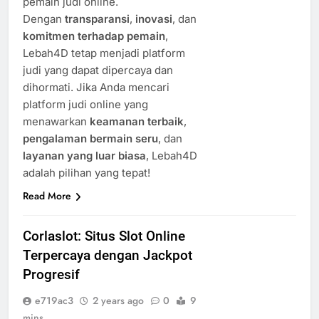
pemain judi online.
Dengan
transparansi
,
inovasi
, dan
komitmen terhadap pemain
,
Lebah4D tetap menjadi platform
judi yang dapat dipercaya dan
dihormati. Jika Anda mencari
platform judi online yang
menawarkan
keamanan terbaik
,
pengalaman bermain seru
, dan
layanan yang luar biasa
, Lebah4D
adalah pilihan yang tepat!
Read More
Corlaslot: Situs Slot Online
Terpercaya dengan Jackpot
Progresif
e719ac3
2 years ago
0
9
mins