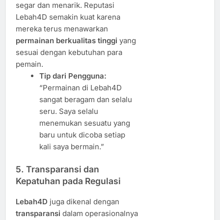
segar dan menarik. Reputasi
Lebah4D semakin kuat karena
mereka terus menawarkan
permainan berkualitas tinggi
yang
sesuai dengan kebutuhan para
pemain.
Tip dari Pengguna:
“Permainan di Lebah4D
sangat beragam dan selalu
seru. Saya selalu
menemukan sesuatu yang
baru untuk dicoba setiap
kali saya bermain.”
5. Transparansi dan
Kepatuhan pada Regulasi
Lebah4D
juga dikenal dengan
transparansi
dalam operasionalnya