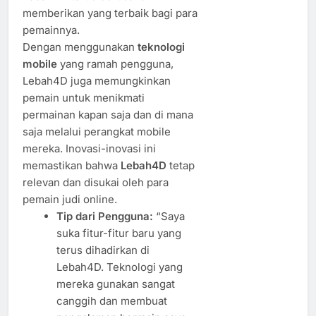
memberikan yang terbaik bagi para
pemainnya.
Dengan menggunakan
teknologi
mobile
yang ramah pengguna,
Lebah4D juga memungkinkan
pemain untuk menikmati
permainan kapan saja dan di mana
saja melalui perangkat mobile
mereka. Inovasi-inovasi ini
memastikan bahwa
Lebah4D
tetap
relevan dan disukai oleh para
pemain judi online.
Tip dari Pengguna:
“Saya
suka fitur-fitur baru yang
terus dihadirkan di
Lebah4D. Teknologi yang
mereka gunakan sangat
canggih dan membuat