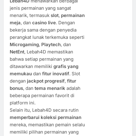
Lebah4D
menawarkan berbagai
jenis permainan yang sangat
menarik, termasuk
slot
,
permainan
meja
, dan
casino live
. Dengan
bekerja sama dengan penyedia
perangkat lunak terkemuka seperti
Microgaming
,
Playtech
, dan
NetEnt
, Lebah4D memastikan
bahwa setiap permainan yang
ditawarkan memiliki
grafis yang
memukau
dan
fitur inovatif
. Slot
dengan
jackpot progresif
,
fitur
bonus
, dan
tema menarik
adalah
beberapa permainan favorit di
platform ini.
Selain itu, Lebah4D secara rutin
memperbarui koleksi permainan
mereka, memastikan pemain selalu
memiliki pilihan permainan yang