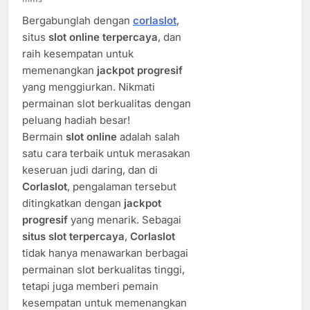
Bergabunglah dengan
corlaslot
,
situs
slot online terpercaya
, dan
raih kesempatan untuk
memenangkan
jackpot progresif
yang menggiurkan. Nikmati
permainan slot berkualitas dengan
peluang hadiah besar!
Bermain
slot online
adalah salah
satu cara terbaik untuk merasakan
keseruan judi daring, dan di
Corlaslot
, pengalaman tersebut
ditingkatkan dengan
jackpot
progresif
yang menarik. Sebagai
situs slot terpercaya
,
Corlaslot
tidak hanya menawarkan berbagai
permainan slot berkualitas tinggi,
tetapi juga memberi pemain
kesempatan untuk memenangkan