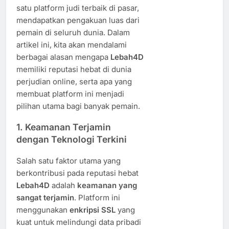
satu platform judi terbaik di pasar,
mendapatkan pengakuan luas dari
pemain di seluruh dunia. Dalam
artikel ini, kita akan mendalami
berbagai alasan mengapa
Lebah4D
memiliki reputasi hebat di dunia
perjudian online, serta apa yang
membuat platform ini menjadi
pilihan utama bagi banyak pemain.
1. Keamanan Terjamin
dengan Teknologi Terkini
Salah satu faktor utama yang
berkontribusi pada reputasi hebat
Lebah4D
adalah
keamanan yang
sangat terjamin
. Platform ini
menggunakan
enkripsi SSL
yang
kuat untuk melindungi data pribadi