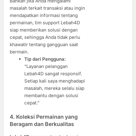
Bahkan jika Anda mengalami
masalah terkait transaksi atau ingin
mendapatkan informasi tentang
permainan, tim support Lebah4D
siap memberikan solusi dengan
cepat, sehingga Anda tidak perlu
khawatir tentang gangguan saat
bermain.
Tip dari Pengguna:
“Layanan pelanggan
Lebah4D sangat responsif.
Setiap kali saya menghadapi
masalah, mereka selalu siap
membantu dengan solusi
cepat.”
4. Koleksi Permainan yang
Beragam dan Berkualitas