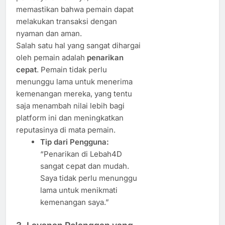
memastikan bahwa pemain dapat
melakukan transaksi dengan
nyaman dan aman.
Salah satu hal yang sangat dihargai
oleh pemain adalah
penarikan
cepat
. Pemain tidak perlu
menunggu lama untuk menerima
kemenangan mereka, yang tentu
saja menambah nilai lebih bagi
platform ini dan meningkatkan
reputasinya di mata pemain.
Tip dari Pengguna:
“Penarikan di Lebah4D
sangat cepat dan mudah.
Saya tidak perlu menunggu
lama untuk menikmati
kemenangan saya.”