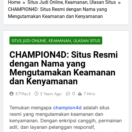
Home
Situs Judi Online, Keamanan, Ulasan Situs
CHAMPION4D: Situs Resmi dengan Nama yang
Mengutamakan Keamanan dan Kenyamanan
SITUS JUDI ONLINE, KEAMANAN, ULASAN SITUS
CHAMPION4D: Situs Resmi
dengan Nama yang
Mengutamakan Keamanan
dan Kenyamanan
0
E719ac3
2 Years Ago
7 Mins
Temukan mengapa
champion4d
adalah situs
resmi yang mengutamakan keamanan dan
kenyamanan. Dengan enkripsi canggih, permainan
adil, dan layanan pelanggan responsif,