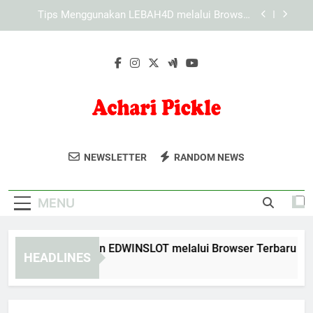
Skip
EDWINSLOT dengan Sistem Akses yang Stabil
to
dan Responsif
content
LEBAH4D dengan Sistem Akses yang Stabil dan
Responsif
Tips Menggunakan EDWINSLOT melalui Browser
Terbaru
Tips Menggunakan LEBAH4D melalui Browser
Terbaru
Achari Pickle
EDWINSLOT dengan Sistem Akses yang Stabil
Rasakan Kelezatan Acar Khas India Dari
dan Responsif
NEWSLETTER
RANDOM NEWS
Achari Pickle. Produk Autentik Dengan Rasa
LEBAH4D dengan Sistem Akses yang Stabil dan
Responsif
Yang Menggugah Selera.
MENU
ips Menggunakan EDWINSLOT melalui Browser Terbaru
HEADLINES
 Weeks Ago