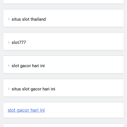
situs slot thailand
slot777
slot gacor hari ini
situs slot gacor hari ini
slot gacor hari ini