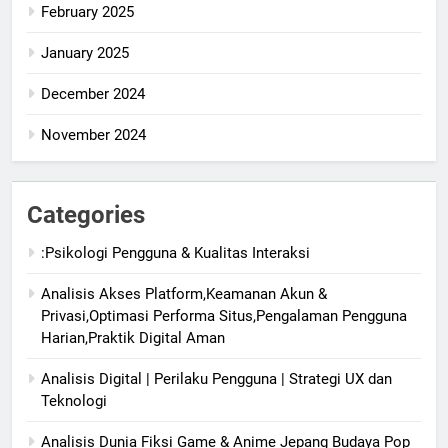
February 2025
January 2025
December 2024
November 2024
Categories
:Psikologi Pengguna & Kualitas Interaksi
Analisis Akses Platform,Keamanan Akun &
Privasi,Optimasi Performa Situs,Pengalaman Pengguna
Harian,Praktik Digital Aman
Analisis Digital | Perilaku Pengguna | Strategi UX dan
Teknologi
Analisis Dunia Fiksi Game & Anime Jepang Budaya Pop