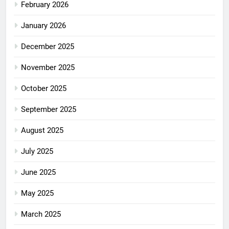
February 2026
January 2026
December 2025
November 2025
October 2025
September 2025
August 2025
July 2025
June 2025
May 2025
March 2025