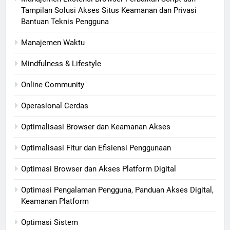
Tampilan Solusi Akses Situs Keamanan dan Privasi
Bantuan Teknis Pengguna
Manajemen Waktu
Mindfulness & Lifestyle
Online Community
Operasional Cerdas
Optimalisasi Browser dan Keamanan Akses
Optimalisasi Fitur dan Efisiensi Penggunaan
Optimasi Browser dan Akses Platform Digital
Optimasi Pengalaman Pengguna, Panduan Akses Digital,
Keamanan Platform
Optimasi Sistem