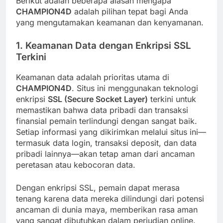
Berikut adalah beberapa alasan mengapa
CHAMPION4D
adalah pilihan tepat bagi Anda
yang mengutamakan keamanan dan kenyamanan.
1.
Keamanan Data dengan Enkripsi SSL
Terkini
Keamanan data adalah prioritas utama di
CHAMPION4D
. Situs ini menggunakan teknologi
enkripsi
SSL (Secure Socket Layer)
terkini untuk
memastikan bahwa data pribadi dan transaksi
finansial pemain terlindungi dengan sangat baik.
Setiap informasi yang dikirimkan melalui situs ini—
termasuk data login, transaksi deposit, dan data
pribadi lainnya—akan tetap aman dari ancaman
peretasan atau kebocoran data.
Dengan enkripsi SSL, pemain dapat merasa
tenang karena data mereka dilindungi dari potensi
ancaman di dunia maya, memberikan rasa aman
yang sangat dibutuhkan dalam perjudian online.