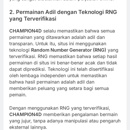
2.
Permainan Adil dengan Teknologi RNG
yang Terverifikasi
CHAMPION4D
selalu memastikan bahwa semua
permainan yang ditawarkan adalah adil dan
transparan. Untuk itu, situs ini menggunakan
teknologi
Random Number Generator (RNG)
yang
terverifikasi. RNG memastikan bahwa setiap hasil
permainan di situs ini benar-benar acak dan tidak
dapat diprediksi. Teknologi ini telah disertifikasi
oleh lembaga independen untuk memastikan
bahwa hasil permainan adalah adil dan
memberikan peluang yang setara bagi semua
pemain.
Dengan menggunakan RNG yang terverifikasi,
CHAMPION4D
memberikan pengalaman bermain
yang jujur, tanpa adanya manipulasi atau pengaruh
eksternal lainnya.