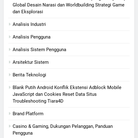
Global Desain Narasi dan Worldbuilding Strategi Game
dan Eksplorasi
Analisis Industri
Analisis Pengguna
Analisis Sistem Pengguna
Arsitektur Sistem
Berita Teknologi
Blank Putih Android Konflik Ekstensi Adblock Mobile
JavaScript dan Cookies Reset Data Situs
Troubleshooting Tiara4D
Brand Platform
Casino & Gaming, Dukungan Pelanggan, Panduan
Pengguna