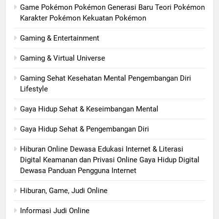
Game Pokémon Pokémon Generasi Baru Teori Pokémon
Karakter Pokémon Kekuatan Pokémon
Gaming & Entertainment
Gaming & Virtual Universe
Gaming Sehat Kesehatan Mental Pengembangan Diri
Lifestyle
Gaya Hidup Sehat & Keseimbangan Mental
Gaya Hidup Sehat & Pengembangan Diri
Hiburan Online Dewasa Edukasi Internet & Literasi
Digital Keamanan dan Privasi Online Gaya Hidup Digital
Dewasa Panduan Pengguna Internet
Hiburan, Game, Judi Online
Informasi Judi Online