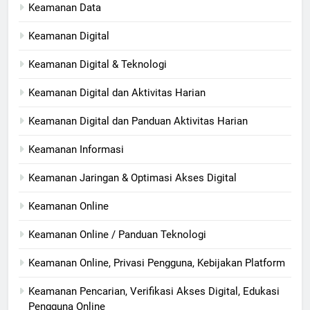
Keamanan Data
Keamanan Digital
Keamanan Digital & Teknologi
Keamanan Digital dan Aktivitas Harian
Keamanan Digital dan Panduan Aktivitas Harian
Keamanan Informasi
Keamanan Jaringan & Optimasi Akses Digital
Keamanan Online
Keamanan Online / Panduan Teknologi
Keamanan Online, Privasi Pengguna, Kebijakan Platform
Keamanan Pencarian, Verifikasi Akses Digital, Edukasi
Pengguna Online