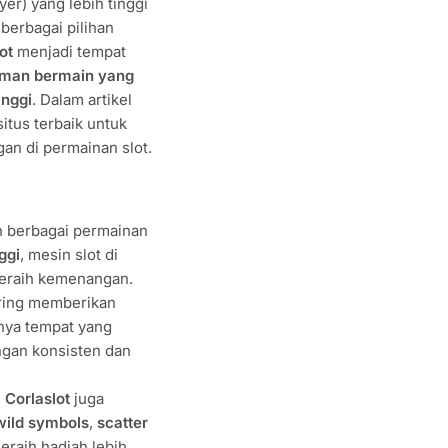
yer) yang lebih tinggi
berbagai pilihan
ot
menjadi tempat
man bermain yang
inggi
. Dalam artikel
itus terbaik untuk
n di permainan slot.
n berbagai permainan
ggi
, mesin slot di
eraih kemenangan.
ring memberikan
nya tempat yang
gan konsisten dan
,
Corlaslot
juga
wild symbols
,
scatter
raih hadiah lebih