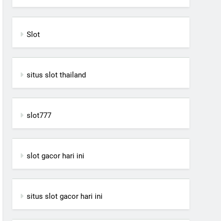
Slot
situs slot thailand
slot777
slot gacor hari ini
situs slot gacor hari ini