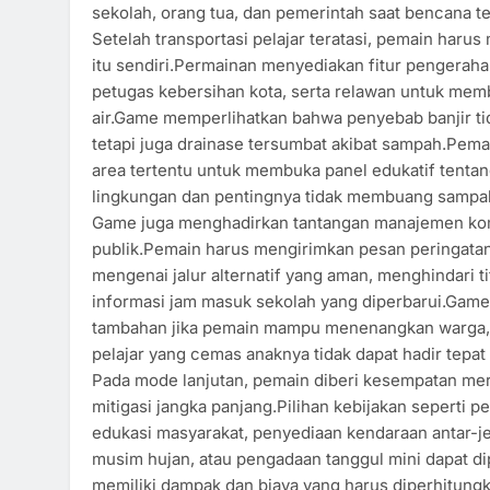
sekolah, orang tua, dan pemerintah saat bencana te
Setelah transportasi pelajar teratasi, pemain har
itu sendiri.Permainan menyediakan fitur pengerahan
petugas kebersihan kota, serta relawan untuk mem
air.Game memperlihatkan bahwa penyebab banjir ti
tetapi juga drainase tersumbat akibat sampah.Pem
area tertentu untuk membuka panel edukatif tenta
lingkungan dan pentingnya tidak membuang samp
Game juga menghadirkan tantangan manajemen ko
publik.Pemain harus mengirimkan pesan peringata
mengenai jalur alternatif yang aman, menghindari tit
informasi jam masuk sekolah yang diperbarui.Gam
tambahan jika pemain mampu menenangkan warga, 
pelajar yang cemas anaknya tidak dapat hadir tepat
Pada mode lanjutan, pemain diberi kesempatan mer
mitigasi jangka panjang.Pilihan kebijakan seperti p
edukasi masyarakat, penyediaan kendaraan antar-je
musim hujan, atau pengadaan tanggul mini dapat dip
memiliki dampak dan biaya yang harus diperhitun