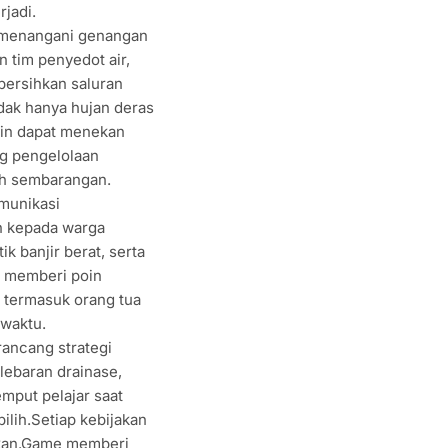
rjadi.
us menangani genangan
 tim penyedot air,
bersihkan saluran
dak hanya hujan deras
ain dapat menekan
ng pengelolaan
ah sembarangan.
munikasi
n kepada warga
ik banjir berat, serta
e memberi poin
termasuk orang tua
 waktu.
ancang strategi
elebaran drainase,
mput pelajar saat
ilih.Setiap kebijakan
gkan.Game memberi