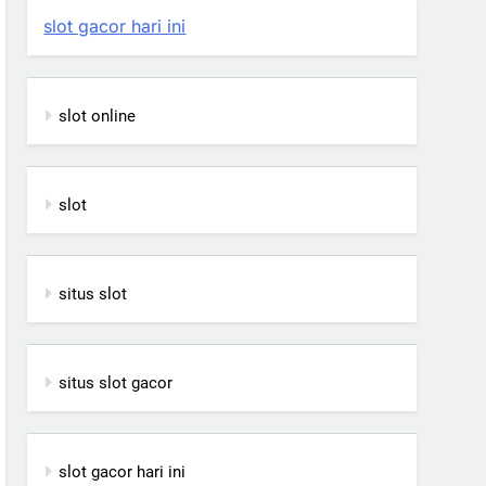
slot gacor hari ini
slot online
slot
situs slot
situs slot gacor
slot gacor hari ini