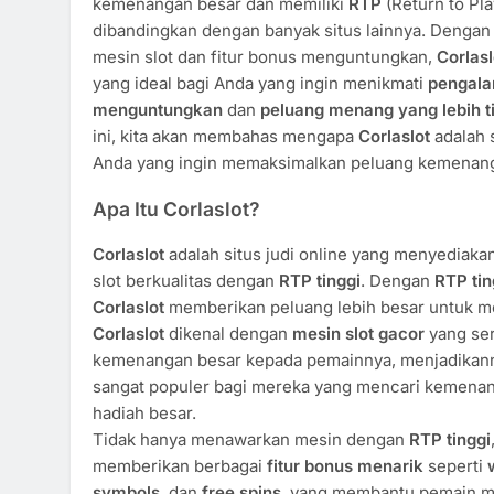
kemenangan besar dan memiliki
RTP
(Return to Pla
dibandingkan dengan banyak situs lainnya. Dengan 
mesin slot dan fitur bonus menguntungkan,
Corlasl
yang ideal bagi Anda yang ingin menikmati
pengala
menguntungkan
dan
peluang menang yang lebih t
ini, kita akan membahas mengapa
Corlaslot
adalah s
Anda yang ingin memaksimalkan peluang kemenanga
Apa Itu Corlaslot?
Corlaslot
adalah situs judi online yang menyediaka
slot berkualitas dengan
RTP tinggi
. Dengan
RTP tin
Corlaslot
memberikan peluang lebih besar untuk m
Corlaslot
dikenal dengan
mesin slot gacor
yang se
kemenangan besar kepada pemainnya, menjadikan
sangat populer bagi mereka yang mencari kemenan
hadiah besar.
Tidak hanya menawarkan mesin dengan
RTP tinggi
memberikan berbagai
fitur bonus menarik
seperti
symbols
, dan
free spins
, yang membantu pemain me