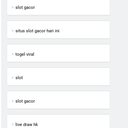
slot gacor
situs slot gacor hari ini
togel viral
slot
slot gacor
live draw hk