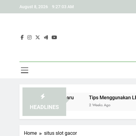
Skip
August 8, 2026
9:27:04 AM
to
content
Ach
Rasakan Ke
alui Browser Terbaru
Tips Menggunakan LEBAH4D mela
2 Weeks Ago
HEADLINES
Home
situs slot gacor