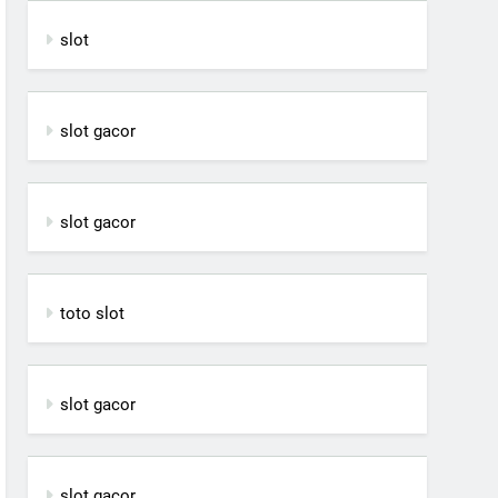
slot
slot gacor
slot gacor
toto slot
slot gacor
slot gacor