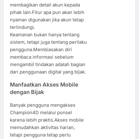
membagikan detail akun kepada
pihak lain.Fitur apa pun akan lebih
nyaman digunakan jika akun tetap
terlindungi.
Keamanan bukan hanya tentang
sistem, tetapi juga tentang perilaku
pengguna.Membiasakan diri
membaca informasi sebelum
mengambil tindakan adalah bagian
dari penggunaan digital yang bijak.
Manfaatkan Akses Mobile
dengan Bijak
Banyak pengguna mengakses
Champion4D melalui ponsel
karena lebih praktis.Akses mobile
memudahkan aktivitas harian,
tetapi pengguna tetap perlu