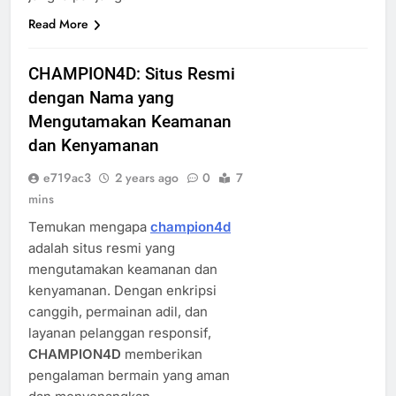
Read More
CHAMPION4D: Situs Resmi
dengan Nama yang
Mengutamakan Keamanan
dan Kenyamanan
e719ac3
2 years ago
0
7
mins
Temukan mengapa
champion4d
adalah situs resmi yang
mengutamakan keamanan dan
kenyamanan. Dengan enkripsi
canggih, permainan adil, dan
layanan pelanggan responsif,
CHAMPION4D
memberikan
pengalaman bermain yang aman