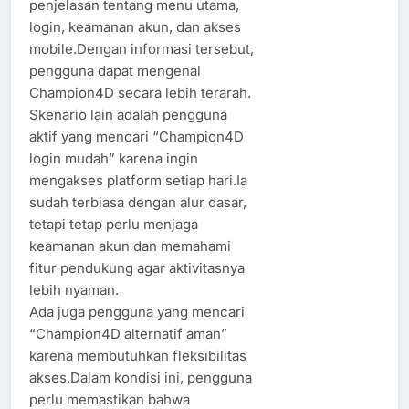
penjelasan tentang menu utama,
login, keamanan akun, dan akses
mobile.Dengan informasi tersebut,
pengguna dapat mengenal
Champion4D secara lebih terarah.
Skenario lain adalah pengguna
aktif yang mencari “Champion4D
login mudah” karena ingin
mengakses platform setiap hari.Ia
sudah terbiasa dengan alur dasar,
tetapi tetap perlu menjaga
keamanan akun dan memahami
fitur pendukung agar aktivitasnya
lebih nyaman.
Ada juga pengguna yang mencari
“Champion4D alternatif aman”
karena membutuhkan fleksibilitas
akses.Dalam kondisi ini, pengguna
perlu memastikan bahwa