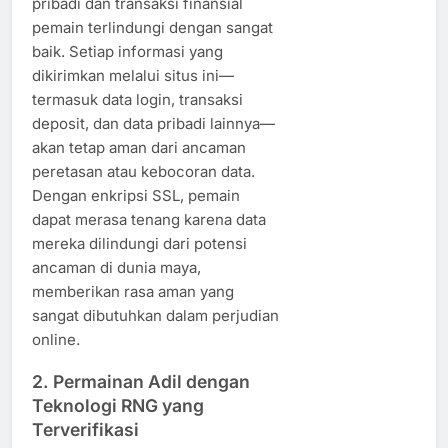
pribadi dan transaksi finansial
pemain terlindungi dengan sangat
baik. Setiap informasi yang
dikirimkan melalui situs ini—
termasuk data login, transaksi
deposit, dan data pribadi lainnya—
akan tetap aman dari ancaman
peretasan atau kebocoran data.
Dengan enkripsi SSL, pemain
dapat merasa tenang karena data
mereka dilindungi dari potensi
ancaman di dunia maya,
memberikan rasa aman yang
sangat dibutuhkan dalam perjudian
online.
2.
Permainan Adil dengan
Teknologi RNG yang
Terverifikasi