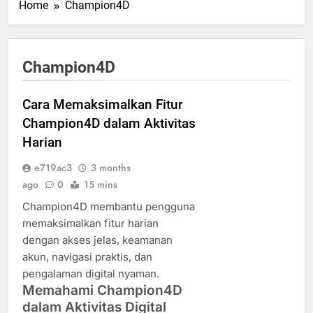
Home
Champion4D
Champion4D
Cara Memaksimalkan Fitur
Champion4D dalam Aktivitas
Harian
e719ac3
3 months
ago
0
15 mins
Champion4D membantu pengguna
memaksimalkan fitur harian
dengan akses jelas, keamanan
akun, navigasi praktis, dan
pengalaman digital nyaman.
Memahami Champion4D
dalam Aktivitas Digital