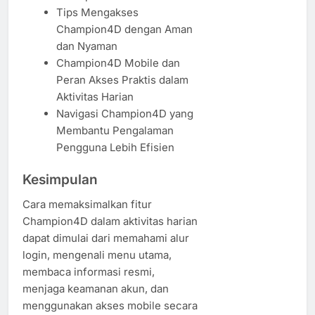
Tips Mengakses
Champion4D dengan Aman
dan Nyaman
Champion4D Mobile dan
Peran Akses Praktis dalam
Aktivitas Harian
Navigasi Champion4D yang
Membantu Pengalaman
Pengguna Lebih Efisien
Kesimpulan
Cara memaksimalkan fitur
Champion4D dalam aktivitas harian
dapat dimulai dari memahami alur
login, mengenali menu utama,
membaca informasi resmi,
menjaga keamanan akun, dan
menggunakan akses mobile secara