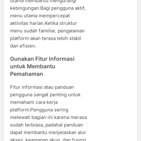
utama membantu mengurangi
kebingungan.Bagi pengguna aktif,
menu utama mempercepat
aktivitas harian.Ketika struktur
menu sudah familiar, pengalaman
platform akan terasa lebih stabil
dan efisien.
Gunakan Fitur Informasi
untuk Membantu
Pemahaman
Fitur informasi atau panduan
pengguna sangat penting untuk
memahami cara kerja
platform.Pengguna sering
melewati bagian ini karena merasa
sudah terbiasa, padahal panduan
dapat membantu menjelaskan alur
akses, keamanan akun, dan fungsi