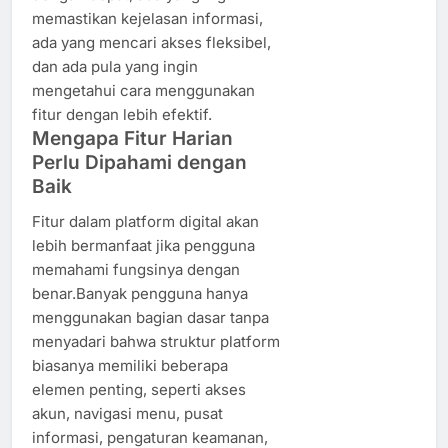
memastikan kejelasan informasi,
ada yang mencari akses fleksibel,
dan ada pula yang ingin
mengetahui cara menggunakan
fitur dengan lebih efektif.
Mengapa Fitur Harian
Perlu Dipahami dengan
Baik
Fitur dalam platform digital akan
lebih bermanfaat jika pengguna
memahami fungsinya dengan
benar.Banyak pengguna hanya
menggunakan bagian dasar tanpa
menyadari bahwa struktur platform
biasanya memiliki beberapa
elemen penting, seperti akses
akun, navigasi menu, pusat
informasi, pengaturan keamanan,