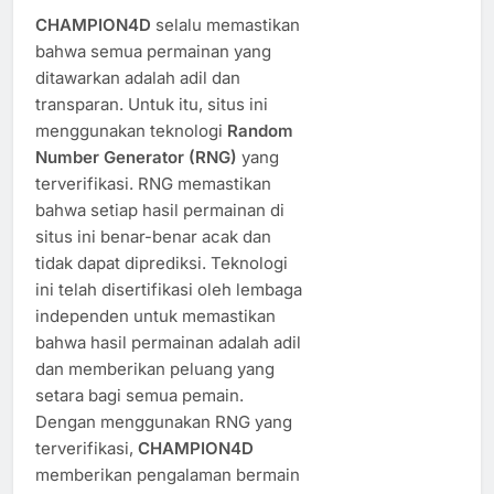
CHAMPION4D
selalu memastikan
bahwa semua permainan yang
ditawarkan adalah adil dan
transparan. Untuk itu, situs ini
menggunakan teknologi
Random
Number Generator (RNG)
yang
terverifikasi. RNG memastikan
bahwa setiap hasil permainan di
situs ini benar-benar acak dan
tidak dapat diprediksi. Teknologi
ini telah disertifikasi oleh lembaga
independen untuk memastikan
bahwa hasil permainan adalah adil
dan memberikan peluang yang
setara bagi semua pemain.
Dengan menggunakan RNG yang
terverifikasi,
CHAMPION4D
memberikan pengalaman bermain