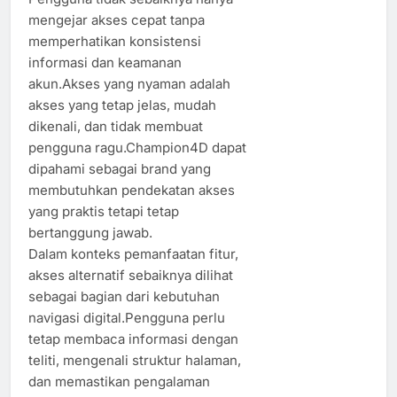
mengejar akses cepat tanpa
memperhatikan konsistensi
informasi dan keamanan
akun.Akses yang nyaman adalah
akses yang tetap jelas, mudah
dikenali, dan tidak membuat
pengguna ragu.Champion4D dapat
dipahami sebagai brand yang
membutuhkan pendekatan akses
yang praktis tetapi tetap
bertanggung jawab.
Dalam konteks pemanfaatan fitur,
akses alternatif sebaiknya dilihat
sebagai bagian dari kebutuhan
navigasi digital.Pengguna perlu
tetap membaca informasi dengan
teliti, mengenali struktur halaman,
dan memastikan pengalaman