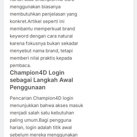
menggunakan biasanya
membutuhkan penjelasan yang
konkret.Artikel seperti ini
membantu memperkuat brand
keyword dengan cara natural
karena fokusnya bukan sekadar
menyebut nama brand, tetapi
memberi nilai praktis kepada
pembaca.
Champion4D Login
sebagai Langkah Awal
Penggunaan
Pencarian Champion4D login
menunjukkan bahwa akses masuk
menjadi salah satu kebutuhan
paling umum.Bagi pengguna
harian, login adalah titik awal
sebelum mereka menggunakan