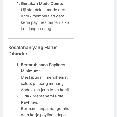
Gunakan Mode Demo:
Uji slot dalam mode demo
untuk mempelajari cara
kerja paylines tanpa risiko
kehilangan uang.
Kesalahan yang Harus
Dihindari
Bertaruh pada Paylines
Minimum:
Meskipun ini menghemat
saldo, peluang menang
Anda akan jauh lebih kecil.
Tidak Memahami Pola
Paylines:
Bermain tanpa mengetahui
cara kerja paylines dapat