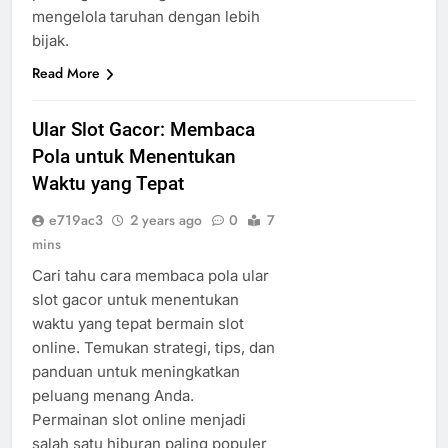
mengelola taruhan dengan lebih
bijak.
Read More
Ular Slot Gacor: Membaca
Pola untuk Menentukan
Waktu yang Tepat
e719ac3
2 years ago
0
7
mins
Cari tahu cara membaca pola ular
slot gacor untuk menentukan
waktu yang tepat bermain slot
online. Temukan strategi, tips, dan
panduan untuk meningkatkan
peluang menang Anda.
Permainan slot online menjadi
salah satu hiburan paling populer