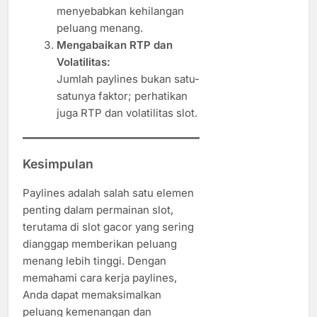
menyebabkan kehilangan
peluang menang.
Mengabaikan RTP dan
Volatilitas:
Jumlah paylines bukan satu-
satunya faktor; perhatikan
juga RTP dan volatilitas slot.
Kesimpulan
Paylines adalah salah satu elemen
penting dalam permainan slot,
terutama di slot gacor yang sering
dianggap memberikan peluang
menang lebih tinggi. Dengan
memahami cara kerja paylines,
Anda dapat memaksimalkan
peluang kemenangan dan