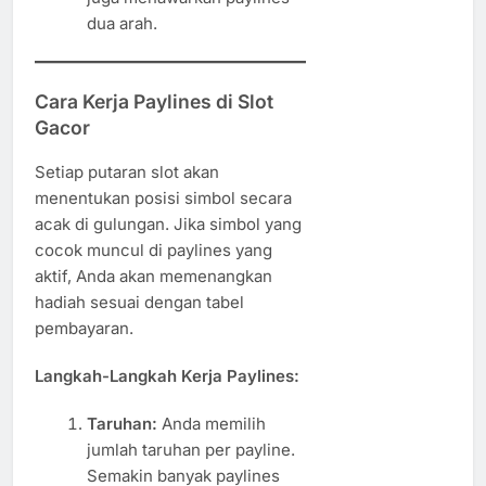
dua arah.
Cara Kerja Paylines di Slot
Gacor
Setiap putaran slot akan
menentukan posisi simbol secara
acak di gulungan. Jika simbol yang
cocok muncul di paylines yang
aktif, Anda akan memenangkan
hadiah sesuai dengan tabel
pembayaran.
Langkah-Langkah Kerja Paylines:
Taruhan:
Anda memilih
jumlah taruhan per payline.
Semakin banyak paylines