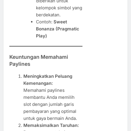
diberikan untuk
kelompok simbol yang
berdekatan.
Contoh:
Sweet
Bonanza (Pragmatic
Play)
Keuntungan Memahami
Paylines
Meningkatkan Peluang
Kemenangan:
Memahami paylines
membantu Anda memilih
slot dengan jumlah garis
pembayaran yang optimal
untuk gaya bermain Anda.
Memaksimalkan Taruhan: