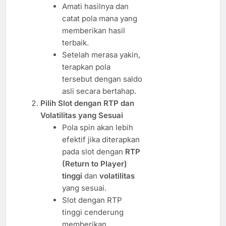
Amati hasilnya dan
catat pola mana yang
memberikan hasil
terbaik.
Setelah merasa yakin,
terapkan pola
tersebut dengan saldo
asli secara bertahap.
Pilih Slot dengan RTP dan
Volatilitas yang Sesuai
Pola spin akan lebih
efektif jika diterapkan
pada slot dengan
RTP
(Return to Player)
tinggi
dan
volatilitas
yang sesuai.
Slot dengan RTP
tinggi cenderung
memberikan