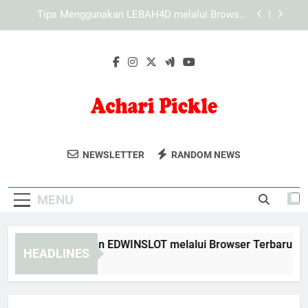
Skip
EDWINSLOT dengan Sistem Akses yang Stabil
to
dan Responsif
content
LEBAH4D dengan Sistem Akses yang Stabil dan
Responsif
Tips Menggunakan EDWINSLOT melalui Browser
Terbaru
Tips Menggunakan LEBAH4D melalui Browser
Terbaru
Achari Pickle
EDWINSLOT dengan Sistem Akses yang Stabil
Rasakan Kelezatan Acar Khas India Dari
dan Responsif
NEWSLETTER
RANDOM NEWS
Achari Pickle. Produk Autentik Dengan Rasa
LEBAH4D dengan Sistem Akses yang Stabil dan
Responsif
Yang Menggugah Selera.
MENU
ps Menggunakan EDWINSLOT melalui Browser Terbaru
HEADLINES
Weeks Ago