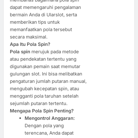
dapat memengaruhi pengalaman
bermain Anda di Ularslot, serta
memberikan tips untuk
memanfaatkan pola tersebut
secara maksimal.
Apa Itu Pola Spin?
Pola spin
merujuk pada metode
atau pendekatan tertentu yang
digunakan pemain saat memutar
gulungan slot. Ini bisa melibatkan
pengaturan jumlah putaran manual,
mengubah kecepatan spin, atau
mengganti pola taruhan setelah
sejumlah putaran tertentu.
Mengapa Pola Spin Penting?
Mengontrol Anggaran:
Dengan pola yang
terencana, Anda dapat