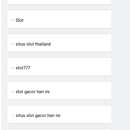
Slot
situs slot thailand
slot777
slot gacor hari ini
situs slot gacor hari ini