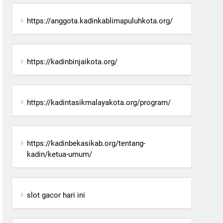
https://anggota.kadinkablimapuluhkota.org/
https://kadinbinjaikota.org/
https://kadintasikmalayakota.org/program/
https://kadinbekasikab.org/tentang-
kadin/ketua-umum/
slot gacor hari ini