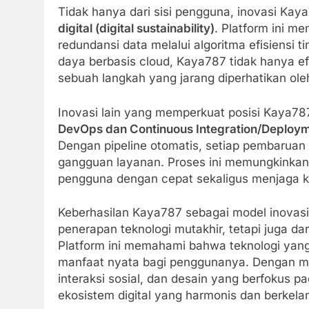
Tidak hanya dari sisi pengguna, inovasi Kaya
digital (digital sustainability)
. Platform ini m
redundansi data melalui algoritma efisiensi
daya berbasis cloud, Kaya787 tidak hanya ef
sebuah langkah yang jarang diperhatikan ole
Inovasi lain yang memperkuat posisi Kaya787
DevOps dan Continuous Integration/Deploym
Dengan pipeline otomatis, setiap pembaruan 
gangguan layanan. Proses ini memungkinka
pengguna dengan cepat sekaligus menjaga ke
Keberhasilan Kaya787 sebagai model inovasi p
penerapan teknologi mutakhir, tetapi juga da
Platform ini memahami bahwa teknologi yan
manfaat nyata bagi penggunanya. Dengan me
interaksi sosial, dan desain yang berfokus
ekosistem digital yang harmonis dan berkelan