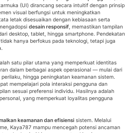
armuka (UI) dirancang secara intuitif dengan prinsip
emen visual berfungsi untuk meningkatkan
tata letak disesuaikan dengan kebiasaan serta
 mengadopsi
desain responsif
, memastikan tampilan
dari desktop, tablet, hingga smartphone. Pendekatan
 tidak hanya berfokus pada teknologi, tetapi juga
.
alah satu pilar utama yang memperkuat identitas
eran dalam berbagai aspek operasional — mulai dari
 perilaku, hingga peningkatan keamanan sistem.
apat mempelajari pola interaksi pengguna dan
an sesuai preferensi individu. Hasilnya adalah
 personal, yang memperkuat loyalitas pengguna
alkan keamanan dan efisiensi
sistem. Melalui
l-time, Kaya787 mampu mencegah potensi ancaman