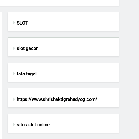
SLOT
slot gacor
toto togel
https://www.shrishaktigrahudyog.com/
situs slot online