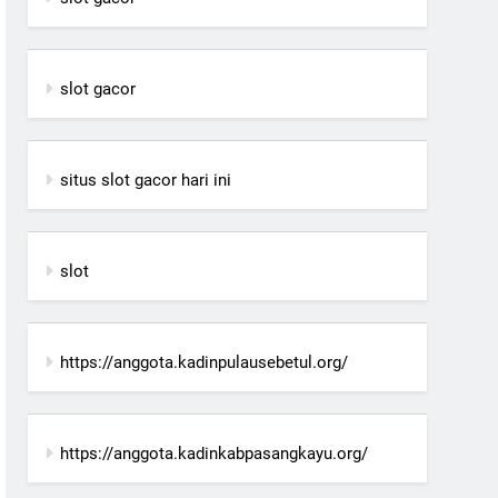
slot gacor
situs slot gacor hari ini
slot
https://anggota.kadinpulausebetul.org/
https://anggota.kadinkabpasangkayu.org/