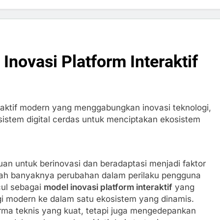
novasi Platform Interaktif
raktif modern yang menggabungkan inovasi teknologi,
istem digital cerdas untuk menciptakan ekosistem
an untuk berinovasi dan beradaptasi menjadi faktor
ngah banyaknya perubahan dalam perilaku pengguna
ul sebagai
model inovasi platform interaktif
yang
 modern ke dalam satu ekosistem yang dinamis.
orma teknis yang kuat, tetapi juga mengedepankan