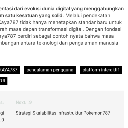
ntasi dari evolusi dunia digital yang menggabungkan
am satu kesatuan yang solid
. Melalui pendekatan
f, Kaya787 tidak hanya menetapkan standar baru untuk
 arah masa depan transformasi digital. Dengan fondasi
Kaya787 berdiri sebagai contoh nyata bahwa masa
eimbangan antara teknologi dan pengalaman manusia
KAYA787
pengalaman pengguna
platform interaktif
/UI
s:
Next:
gi
Strategi Skalabilitas Infrastruktur Pokemon787
.0