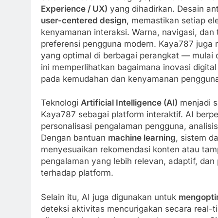
Experience / UX)
yang dihadirkan. Desain ant
user-centered design
, memastikan setiap el
kenyamanan interaksi. Warna, navigasi, dan 
preferensi pengguna modern. Kaya787 juga
yang optimal di berbagai perangkat — mulai 
ini memperlihatkan bagaimana inovasi digital
pada kemudahan dan kenyamanan pengguna
Teknologi
Artificial Intelligence (AI)
menjadi s
Kaya787 sebagai platform interaktif. AI berp
personalisasi pengalaman pengguna, analisis
Dengan bantuan
machine learning
, sistem d
menyesuaikan rekomendasi konten atau tampil
pengalaman yang lebih relevan, adaptif, dan
terhadap platform.
Selain itu, AI juga digunakan untuk
mengoptim
deteksi aktivitas mencurigakan secara rea