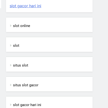
slot gacor hari ini
slot online
slot
situs slot
situs slot gacor
slot gacor hari ini