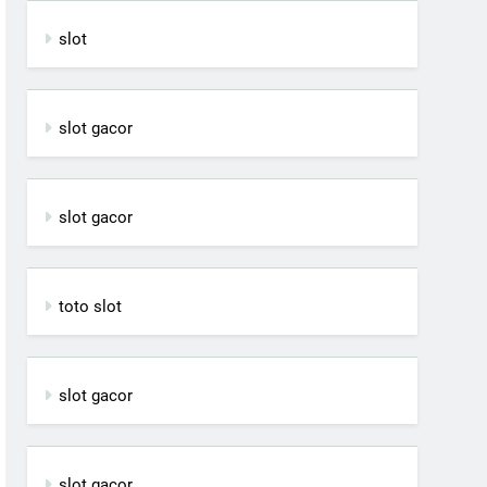
slot
slot gacor
slot gacor
toto slot
slot gacor
slot gacor