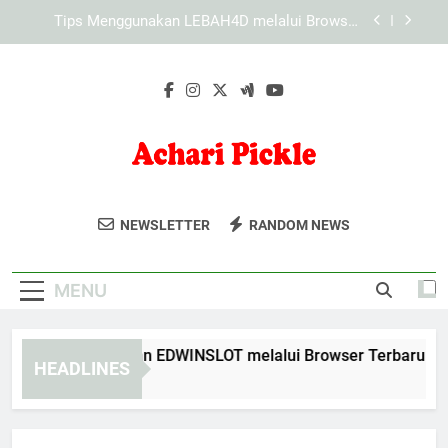
Skip
EDWINSLOT dengan Sistem Akses yang Stabil
to
dan Responsif
content
LEBAH4D dengan Sistem Akses yang Stabil dan
Responsif
Tips Menggunakan EDWINSLOT melalui Browser
Terbaru
Tips Menggunakan LEBAH4D melalui Browser
Terbaru
Achari Pickle
EDWINSLOT dengan Sistem Akses yang Stabil
Rasakan Kelezatan Acar Khas India Dari
dan Responsif
NEWSLETTER
RANDOM NEWS
Achari Pickle. Produk Autentik Dengan Rasa
LEBAH4D dengan Sistem Akses yang Stabil dan
Responsif
Yang Menggugah Selera.
MENU
ips Menggunakan EDWINSLOT melalui Browser Terbaru
HEADLINES
Weeks Ago