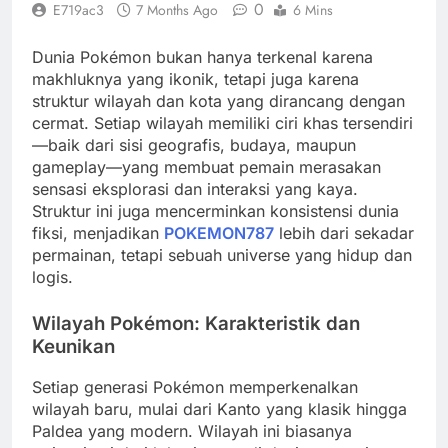
0
E719ac3
7 Months Ago
6 Mins
Dunia Pokémon bukan hanya terkenal karena
makhluknya yang ikonik, tetapi juga karena
struktur wilayah dan kota yang dirancang dengan
cermat. Setiap wilayah memiliki ciri khas tersendiri
—baik dari sisi geografis, budaya, maupun
gameplay—yang membuat pemain merasakan
sensasi eksplorasi dan interaksi yang kaya.
Struktur ini juga mencerminkan konsistensi dunia
fiksi, menjadikan
POKEMON787
lebih dari sekadar
permainan, tetapi sebuah universe yang hidup dan
logis.
Wilayah Pokémon: Karakteristik dan
Keunikan
Setiap generasi Pokémon memperkenalkan
wilayah baru, mulai dari Kanto yang klasik hingga
Paldea yang modern. Wilayah ini biasanya