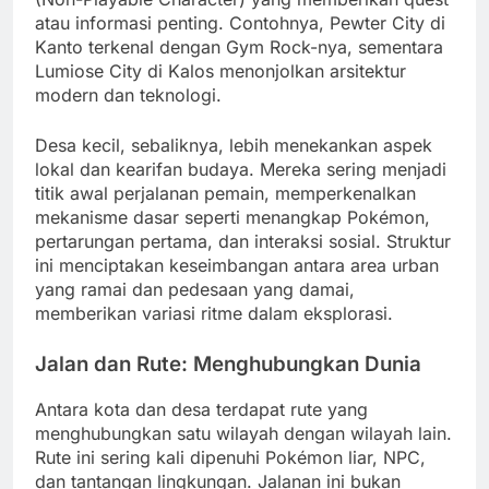
atau informasi penting. Contohnya, Pewter City di
Kanto terkenal dengan Gym Rock-nya, sementara
Lumiose City di Kalos menonjolkan arsitektur
modern dan teknologi.
Desa kecil, sebaliknya, lebih menekankan aspek
lokal dan kearifan budaya. Mereka sering menjadi
titik awal perjalanan pemain, memperkenalkan
mekanisme dasar seperti menangkap Pokémon,
pertarungan pertama, dan interaksi sosial. Struktur
ini menciptakan keseimbangan antara area urban
yang ramai dan pedesaan yang damai,
memberikan variasi ritme dalam eksplorasi.
Jalan dan Rute: Menghubungkan Dunia
Antara kota dan desa terdapat rute yang
menghubungkan satu wilayah dengan wilayah lain.
Rute ini sering kali dipenuhi Pokémon liar, NPC,
dan tantangan lingkungan. Jalanan ini bukan