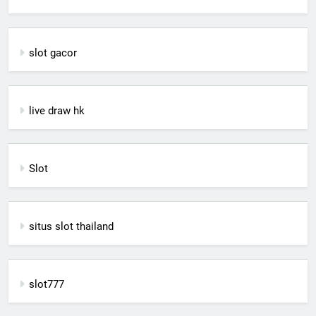
slot gacor
live draw hk
Slot
situs slot thailand
slot777