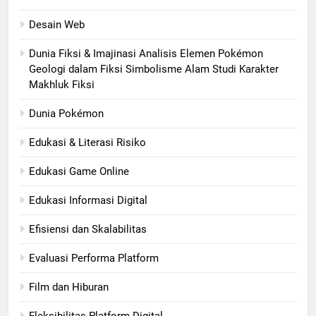
Desain Web
Dunia Fiksi & Imajinasi Analisis Elemen Pokémon
Geologi dalam Fiksi Simbolisme Alam Studi Karakter
Makhluk Fiksi
Dunia Pokémon
Edukasi & Literasi Risiko
Edukasi Game Online
Edukasi Informasi Digital
Efisiensi dan Skalabilitas
Evaluasi Performa Platform
Film dan Hiburan
Fleksibilitas Platform Digital