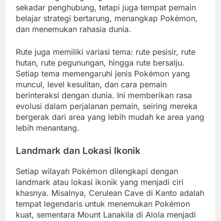
sekadar penghubung, tetapi juga tempat pemain
belajar strategi bertarung, menangkap Pokémon,
dan menemukan rahasia dunia.
Rute juga memiliki variasi tema: rute pesisir, rute
hutan, rute pegunungan, hingga rute bersalju.
Setiap tema memengaruhi jenis Pokémon yang
muncul, level kesulitan, dan cara pemain
berinteraksi dengan dunia. Ini memberikan rasa
evolusi dalam perjalanan pemain, seiring mereka
bergerak dari area yang lebih mudah ke area yang
lebih menantang.
Landmark dan Lokasi Ikonik
Setiap wilayah Pokémon dilengkapi dengan
landmark atau lokasi ikonik yang menjadi ciri
khasnya. Misalnya, Cerulean Cave di Kanto adalah
tempat legendaris untuk menemukan Pokémon
kuat, sementara Mount Lanakila di Alola menjadi