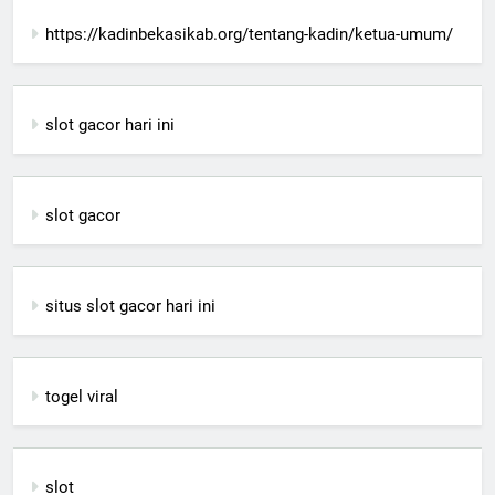
https://kadinbekasikab.org/tentang-kadin/ketua-umum/
slot gacor hari ini
slot gacor
situs slot gacor hari ini
togel viral
slot