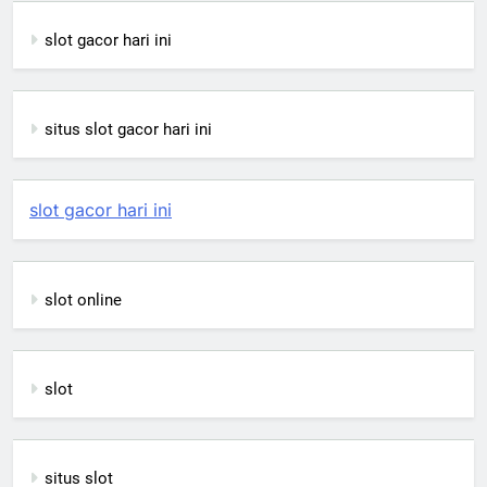
slot gacor hari ini
situs slot gacor hari ini
slot gacor hari ini
slot online
slot
situs slot