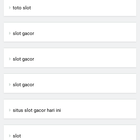
toto slot
slot gacor
slot gacor
slot gacor
situs slot gacor hari ini
slot