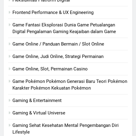
Frontend Performance & UX Engineering
Game Fantasi Eksplorasi Dunia Game Petualangan
Digital Pengalaman Gaming Keajaiban dalam Game
Game Online / Panduan Bermain / Slot Online
Game Online, Judi Online, Strategi Permainan
Game Online, Slot, Permainan Casino
Game Pokémon Pokémon Generasi Baru Teori Pokémon
Karakter Pokémon Kekuatan Pokémon
Gaming & Entertainment
Gaming & Virtual Universe
Gaming Sehat Kesehatan Mental Pengembangan Diri
Lifestyle