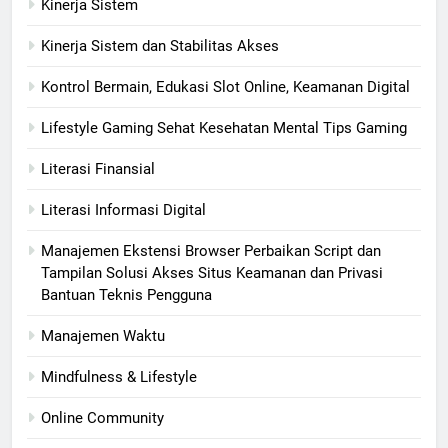
Kinerja Sistem
Kinerja Sistem dan Stabilitas Akses
Kontrol Bermain, Edukasi Slot Online, Keamanan Digital
Lifestyle Gaming Sehat Kesehatan Mental Tips Gaming
Literasi Finansial
Literasi Informasi Digital
Manajemen Ekstensi Browser Perbaikan Script dan
Tampilan Solusi Akses Situs Keamanan dan Privasi
Bantuan Teknis Pengguna
Manajemen Waktu
Mindfulness & Lifestyle
Online Community