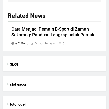
Related News
Cara Menjadi Pemain E-Sport di Zaman
Sekarang: Panduan Lengkap untuk Pemula
e719ac3
5 months ago
0
SLOT
slot gacor
toto togel