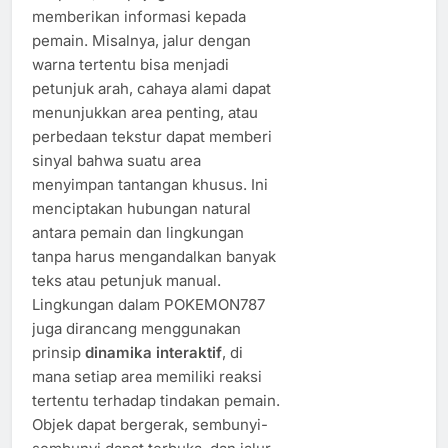
memberikan informasi kepada
pemain. Misalnya, jalur dengan
warna tertentu bisa menjadi
petunjuk arah, cahaya alami dapat
menunjukkan area penting, atau
perbedaan tekstur dapat memberi
sinyal bahwa suatu area
menyimpan tantangan khusus. Ini
menciptakan hubungan natural
antara pemain dan lingkungan
tanpa harus mengandalkan banyak
teks atau petunjuk manual.
Lingkungan dalam POKEMON787
juga dirancang menggunakan
prinsip
dinamika interaktif
, di
mana setiap area memiliki reaksi
tertentu terhadap tindakan pemain.
Objek dapat bergerak, sembunyi-