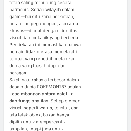
tetap saling terhubung secara
harmonis. Setiap wilayah dalam
game—baik itu zona perkotaan,
hutan liar, pegunungan, atau area
khusus—dibuat dengan identitas
visual dan mekanik yang berbeda.
Pendekatan ini memastikan bahwa
pemain tidak merasa menjelajahi
tempat yang repetitif, melainkan
dunia yang luas, hidup, dan
beragam.
Salah satu rahasia terbesar dalam
desain dunia POKEMON787 adalah
keseimbangan antara estetika
dan fungsionalitas
. Setiap elemen
visual, seperti warna, tekstur, dan
tata letak objek, bukan hanya
dipilih untuk mempercantik
tampilan, tetapi juga untuk