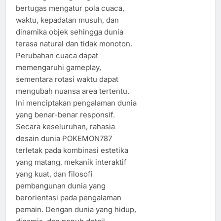
bertugas mengatur pola cuaca,
waktu, kepadatan musuh, dan
dinamika objek sehingga dunia
terasa natural dan tidak monoton.
Perubahan cuaca dapat
memengaruhi gameplay,
sementara rotasi waktu dapat
mengubah nuansa area tertentu.
Ini menciptakan pengalaman dunia
yang benar-benar responsif.
Secara keseluruhan, rahasia
desain dunia POKEMON787
terletak pada kombinasi estetika
yang matang, mekanik interaktif
yang kuat, dan filosofi
pembangunan dunia yang
berorientasi pada pengalaman
pemain. Dengan dunia yang hidup,