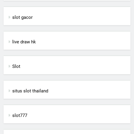
slot gacor
live draw hk
Slot
situs slot thailand
slot777