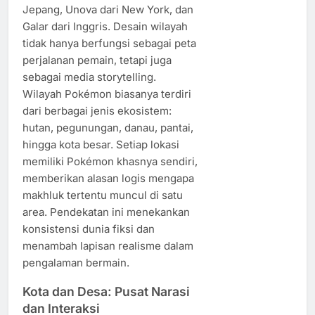
Jepang, Unova dari New York, dan
Galar dari Inggris. Desain wilayah
tidak hanya berfungsi sebagai peta
perjalanan pemain, tetapi juga
sebagai media storytelling.
Wilayah Pokémon biasanya terdiri
dari berbagai jenis ekosistem:
hutan, pegunungan, danau, pantai,
hingga kota besar. Setiap lokasi
memiliki Pokémon khasnya sendiri,
memberikan alasan logis mengapa
makhluk tertentu muncul di satu
area. Pendekatan ini menekankan
konsistensi dunia fiksi dan
menambah lapisan realisme dalam
pengalaman bermain.
Kota dan Desa: Pusat Narasi
dan Interaksi