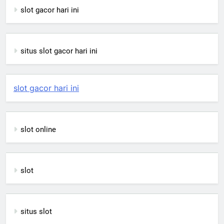
slot gacor hari ini
situs slot gacor hari ini
slot gacor hari ini
slot online
slot
situs slot