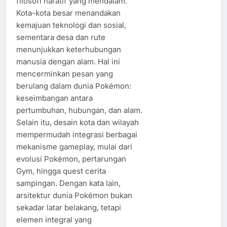
filosofi naratif yang mendalam.
Kota-kota besar menandakan
kemajuan teknologi dan sosial,
sementara desa dan rute
menunjukkan keterhubungan
manusia dengan alam. Hal ini
mencerminkan pesan yang
berulang dalam dunia Pokémon:
keseimbangan antara
pertumbuhan, hubungan, dan alam.
Selain itu, desain kota dan wilayah
mempermudah integrasi berbagai
mekanisme gameplay, mulai dari
evolusi Pokémon, pertarungan
Gym, hingga quest cerita
sampingan. Dengan kata lain,
arsitektur dunia Pokémon bukan
sekadar latar belakang, tetapi
elemen integral yang