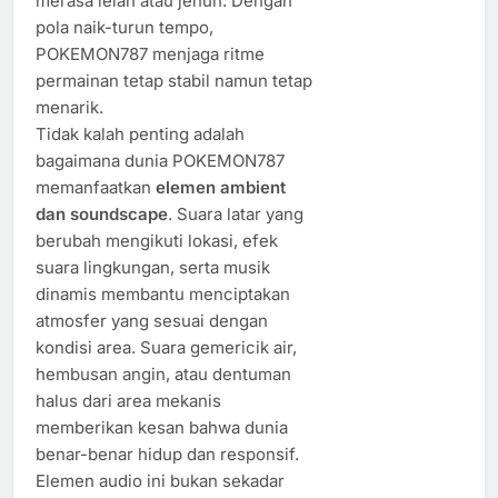
merasa lelah atau jenuh. Dengan
pola naik-turun tempo,
POKEMON787 menjaga ritme
permainan tetap stabil namun tetap
menarik.
Tidak kalah penting adalah
bagaimana dunia POKEMON787
memanfaatkan
elemen ambient
dan soundscape
. Suara latar yang
berubah mengikuti lokasi, efek
suara lingkungan, serta musik
dinamis membantu menciptakan
atmosfer yang sesuai dengan
kondisi area. Suara gemericik air,
hembusan angin, atau dentuman
halus dari area mekanis
memberikan kesan bahwa dunia
benar-benar hidup dan responsif.
Elemen audio ini bukan sekadar