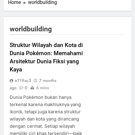
Home
worldbuilding
worldbuilding
Struktur Wilayah dan Kota di
Dunia Pokémon: Memahami
Arsitektur Dunia Fiksi yang
Kaya
e719ac3
7 months
ago
0
6 mins
Dunia Pokémon bukan hanya
terkenal karena makhluknya yang
ikonik, tetapi juga karena struktur
wilayah dan kota yang dirancang
dengan cermat. Setiap wilayah
memiliki ciri khas tersendiri—baik