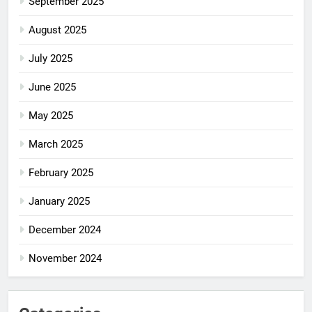
September 2025
August 2025
July 2025
June 2025
May 2025
March 2025
February 2025
January 2025
December 2024
November 2024