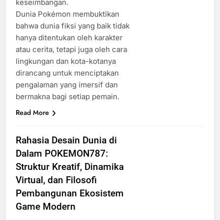
keseimbangan.
Dunia Pokémon membuktikan
bahwa dunia fiksi yang baik tidak
hanya ditentukan oleh karakter
atau cerita, tetapi juga oleh cara
lingkungan dan kota-kotanya
dirancang untuk menciptakan
pengalaman yang imersif dan
bermakna bagi setiap pemain.
Read More
Rahasia Desain Dunia di
Dalam POKEMON787:
Struktur Kreatif, Dinamika
Virtual, dan Filosofi
Pembangunan Ekosistem
Game Modern