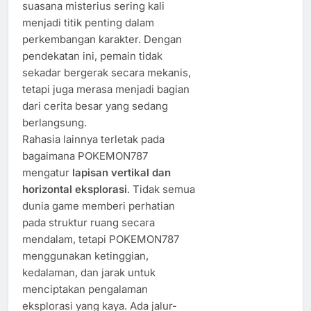
suasana misterius sering kali
menjadi titik penting dalam
perkembangan karakter. Dengan
pendekatan ini, pemain tidak
sekadar bergerak secara mekanis,
tetapi juga merasa menjadi bagian
dari cerita besar yang sedang
berlangsung.
Rahasia lainnya terletak pada
bagaimana POKEMON787
mengatur
lapisan vertikal dan
horizontal eksplorasi
. Tidak semua
dunia game memberi perhatian
pada struktur ruang secara
mendalam, tetapi POKEMON787
menggunakan ketinggian,
kedalaman, dan jarak untuk
menciptakan pengalaman
eksplorasi yang kaya. Ada jalur-