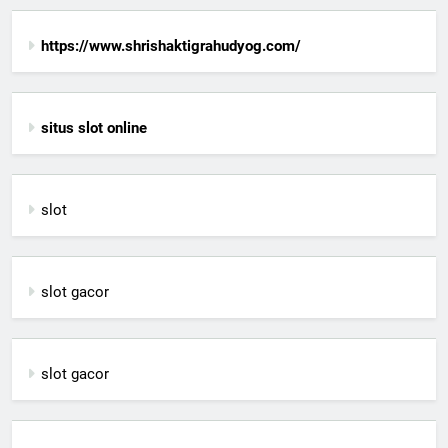
https://www.shrishaktigrahudyog.com/
situs slot online
slot
slot gacor
slot gacor