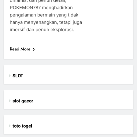
dinamis, dan penuh detail,
POKEMON787 menghadirkan
pengalaman bermain yang tidak
hanya menyenangkan, tetapi juga
imersif dan penuh eksplorasi.
Read More
SLOT
slot gacor
toto togel