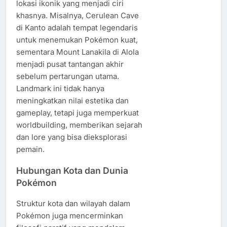
lokasi ikonik yang menjadi ciri
khasnya. Misalnya, Cerulean Cave
di Kanto adalah tempat legendaris
untuk menemukan Pokémon kuat,
sementara Mount Lanakila di Alola
menjadi pusat tantangan akhir
sebelum pertarungan utama.
Landmark ini tidak hanya
meningkatkan nilai estetika dan
gameplay, tetapi juga memperkuat
worldbuilding, memberikan sejarah
dan lore yang bisa dieksplorasi
pemain.
Hubungan Kota dan Dunia
Pokémon
Struktur kota dan wilayah dalam
Pokémon juga mencerminkan