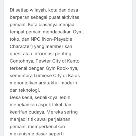
Di setiap wilayah, kota dan desa
berperan sebagai pusat aktivitas
pemain. Kota biasanya menjadi
tempat pemain mendapatkan Gym,
toko, dan NPC (Non-Playable
Character) yang memberikan
quest atau informasi penting.
Contohnya, Pewter City di Kanto
terkenal dengan Gym Rock-nya,
sementara Lumiose City di Kalos
menonjolkan arsitektur modern
dan teknologi.
Desa kecil, sebaliknya, lebih
menekankan aspek lokal dan
kearifan budaya. Mereka sering
menjadi titik awal perjalanan
pemain, memperkenalkan
mekanisme dasar seperti