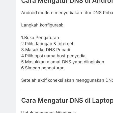
Cara Mengatur DNS di Androi
Android modern menyediakan fitur DNS Priba
Langkah konfigurasi:
1.Buka Pengaturan
2.Pilih Jaringan & Internet
3.Masuk ke DNS Pribadi
4.Pilih opsi nama host penyedia
5.Masukkan alamat DNS yang diinginkan
6.Simpan pengaturan
Setelah aktif,koneksi akan menggunakan DNS
Cara Mengatur DNS di Lapto
Untuk pengguna Windows: