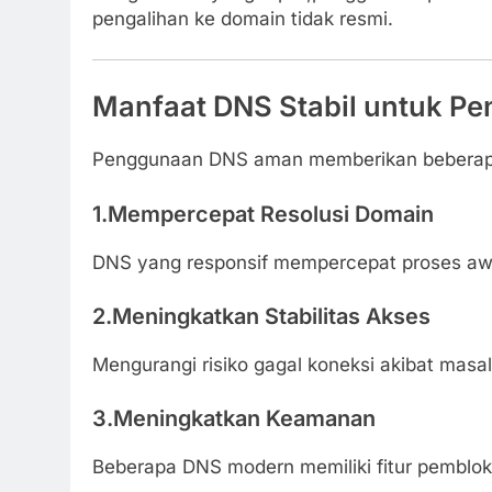
pengalihan ke domain tidak resmi.
Manfaat DNS Stabil untuk P
Penggunaan DNS aman memberikan beberap
1.Mempercepat Resolusi Domain
DNS yang responsif mempercepat proses aw
2.Meningkatkan Stabilitas Akses
Mengurangi risiko gagal koneksi akibat masal
3.Meningkatkan Keamanan
Beberapa DNS modern memiliki fitur pemblo