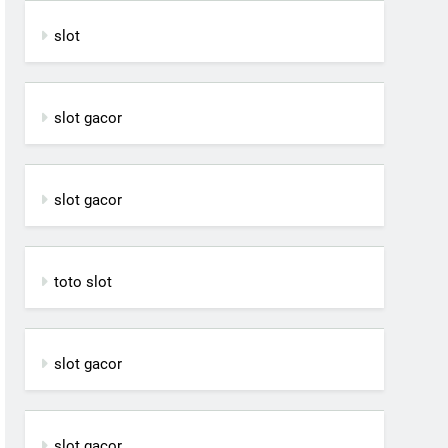
slot
slot gacor
slot gacor
toto slot
slot gacor
slot gacor