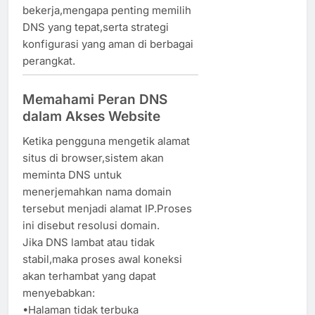
bekerja,mengapa penting memilih
DNS yang tepat,serta strategi
konfigurasi yang aman di berbagai
perangkat.
Memahami Peran DNS
dalam Akses Website
Ketika pengguna mengetik alamat
situs di browser,sistem akan
meminta DNS untuk
menerjemahkan nama domain
tersebut menjadi alamat IP.Proses
ini disebut resolusi domain.
Jika DNS lambat atau tidak
stabil,maka proses awal koneksi
akan terhambat yang dapat
menyebabkan:
•Halaman tidak terbuka