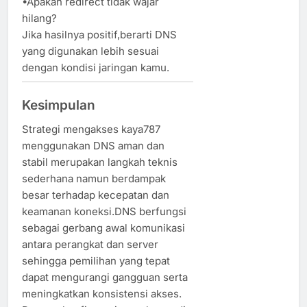
•Apakah redirect tidak wajar
hilang?
Jika hasilnya positif,berarti DNS
yang digunakan lebih sesuai
dengan kondisi jaringan kamu.
Kesimpulan
Strategi mengakses kaya787
menggunakan DNS aman dan
stabil merupakan langkah teknis
sederhana namun berdampak
besar terhadap kecepatan dan
keamanan koneksi.DNS berfungsi
sebagai gerbang awal komunikasi
antara perangkat dan server
sehingga pemilihan yang tepat
dapat mengurangi gangguan serta
meningkatkan konsistensi akses.