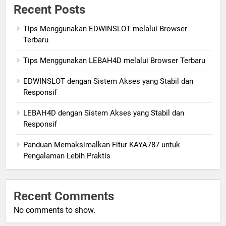
Recent Posts
Tips Menggunakan EDWINSLOT melalui Browser
Terbaru
Tips Menggunakan LEBAH4D melalui Browser Terbaru
EDWINSLOT dengan Sistem Akses yang Stabil dan
Responsif
LEBAH4D dengan Sistem Akses yang Stabil dan
Responsif
Panduan Memaksimalkan Fitur KAYA787 untuk
Pengalaman Lebih Praktis
Recent Comments
No comments to show.