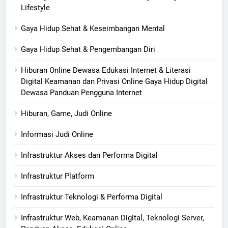
Lifestyle
Gaya Hidup Sehat & Keseimbangan Mental
Gaya Hidup Sehat & Pengembangan Diri
Hiburan Online Dewasa Edukasi Internet & Literasi
Digital Keamanan dan Privasi Online Gaya Hidup Digital
Dewasa Panduan Pengguna Internet
Hiburan, Game, Judi Online
Informasi Judi Online
Infrastruktur Akses dan Performa Digital
Infrastruktur Platform
Infrastruktur Teknologi & Performa Digital
Infrastruktur Web, Keamanan Digital, Teknologi Server,