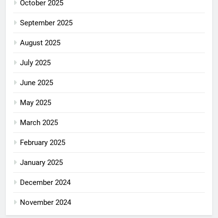
October 2025
September 2025
August 2025
July 2025
June 2025
May 2025
March 2025
February 2025
January 2025
December 2024
November 2024