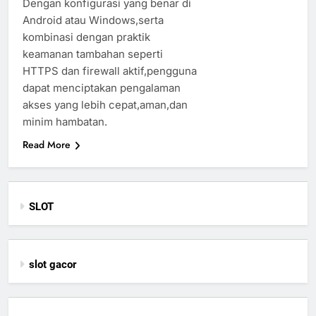
Dengan konfigurasi yang benar di
Android atau Windows,serta
kombinasi dengan praktik
keamanan tambahan seperti
HTTPS dan firewall aktif,pengguna
dapat menciptakan pengalaman
akses yang lebih cepat,aman,dan
minim hambatan.
Read More
SLOT
slot gacor