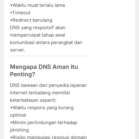
•Waktu muat terlalu lama
•Timeout
•Redirect berulang
DNS yang responsif akan
mempercepat tahap awal
komunikasi antara perangkat dan
server.
Mengapa DNS Aman Itu
Penting?
DNS bawaan dari penyedia layanan
internet terkadang memiliki
keterbatasan seperti:
•Waktu respons yang kurang
optimal
•Minim perlindungan terhadap
phishing
•Risiko manipulasi resolusi domain