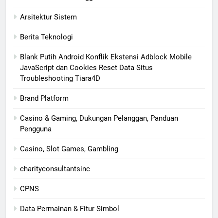
Arsitektur Sistem
Berita Teknologi
Blank Putih Android Konflik Ekstensi Adblock Mobile
JavaScript dan Cookies Reset Data Situs
Troubleshooting Tiara4D
Brand Platform
Casino & Gaming, Dukungan Pelanggan, Panduan
Pengguna
Casino, Slot Games, Gambling
charityconsultantsinc
CPNS
Data Permainan & Fitur Simbol