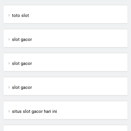
toto slot
slot gacor
slot gacor
slot gacor
situs slot gacor hari ini