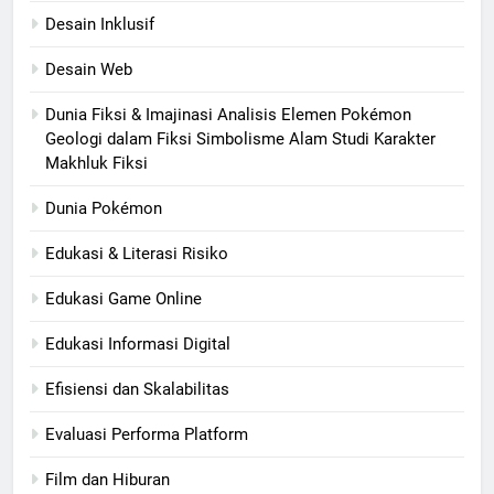
Desain Inklusif
Desain Web
Dunia Fiksi & Imajinasi Analisis Elemen Pokémon
Geologi dalam Fiksi Simbolisme Alam Studi Karakter
Makhluk Fiksi
Dunia Pokémon
Edukasi & Literasi Risiko
Edukasi Game Online
Edukasi Informasi Digital
Efisiensi dan Skalabilitas
Evaluasi Performa Platform
Film dan Hiburan