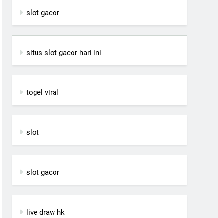
slot gacor
situs slot gacor hari ini
togel viral
slot
slot gacor
live draw hk