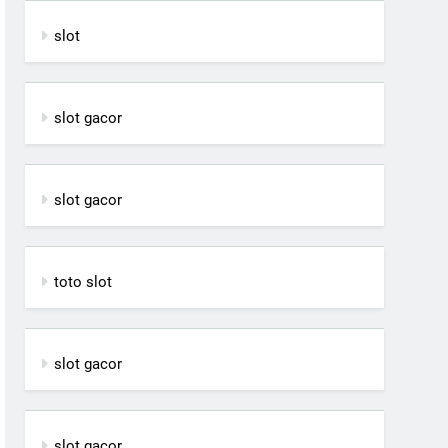
slot
slot gacor
slot gacor
toto slot
slot gacor
slot gacor