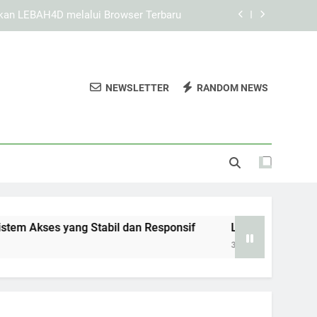
kan LEBAH4D melalui Browser Terbaru
tem Akses yang Stabil dan Responsif
tem Akses yang Stabil dan Responsif
NEWSLETTER
RANDOM NEWS
 EDWINSLOT melalui Browser Terbaru
 Dengan Rasa Yang Menggugah Selera.
kan LEBAH4D melalui Browser Terbaru
tem Akses yang Stabil dan Responsif
tem Akses yang Stabil dan Responsif
yang Stabil dan Responsif
LEBAH4D dengan Sistem Akse
3 Weeks Ago