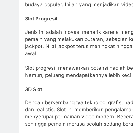
budaya populer. Inilah yang menjadikan video
Slot Progresif
Jenis ini adalah inovasi menarik karena men
pemain yang melakukan putaran, sebagian kec
jackpot. Nilai jackpot terus meningkat hing
awal.
Slot progresif menawarkan potensi hadiah be
Namun, peluang mendapatkannya lebih kecil d
3D Slot
Dengan berkembangnya teknologi grafis, had
dan realistis. Slot ini memberikan pengalama
menyerupai permainan video modern. Beberap
sehingga pemain merasa seolah sedang bera