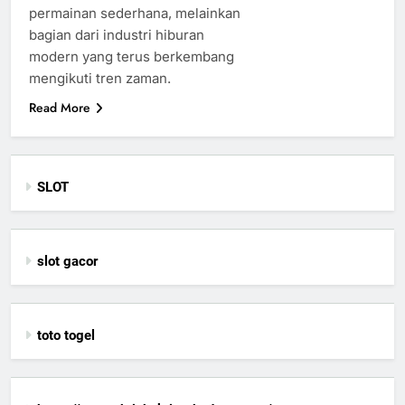
permainan sederhana, melainkan
bagian dari industri hiburan
modern yang terus berkembang
mengikuti tren zaman.
Read More
SLOT
slot gacor
toto togel