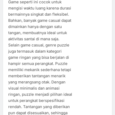
Game seperti ini cocok untuk
mengisi waktu luang karena durasi
bermainnya singkat dan fleksibel.
Bahkan, banyak game casual dapat
dimainkan hanya dengan satu
tangan, membuatnya ideal untuk
aktivitas santai di mana saja.
Selain game casual, genre puzzle
juga termasuk dalam kategori
game ringan yang bisa berjalan di
hampir semua perangkat. Puzzle
memiliki mekanik sederhana tetapi
memberikan tantangan menarik
yang merangsang otak. Dengan
visual minimalis dan animasi
ringan, puzzle menjadi pilihan ideal
untuk perangkat berspesifikasi
rendah. Tantangan yang diberikan
pun dapat disesuaikan, sehingga