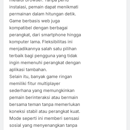
instalasi, pemain dapat menikmati
permainan dalam hitungan detik.
Game berbasis web juga
kompatibel dengan berbagai
perangkat, dari smartphone hingga
komputer lama. Fleksibilitas ini
menjadikannya salah satu pilihan
terbaik bagi pengguna yang tidak
ingin memenuhi perangkat dengan
aplikasi tambahan.
Selain itu, banyak game ringan
memiliki fitur multiplayer
sederhana yang memungkinkan
pemain berinteraksi atau bermain
bersama teman tanpa memerlukan
koneksi stabil atau perangkat kuat.
Mode seperti ini memberi sensasi
sosial yang menyenangkan tanpa