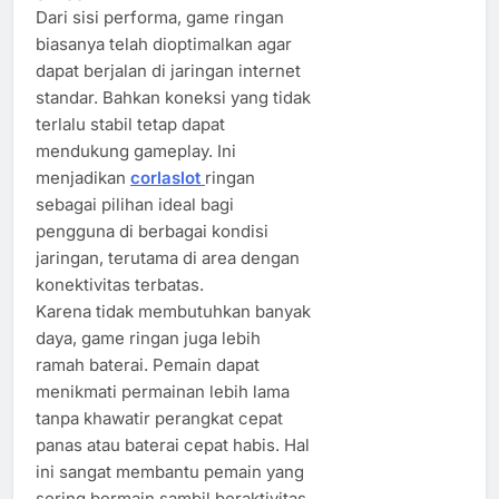
Dari sisi performa, game ringan
biasanya telah dioptimalkan agar
dapat berjalan di jaringan internet
standar. Bahkan koneksi yang tidak
terlalu stabil tetap dapat
mendukung gameplay. Ini
menjadikan
corlaslot
ringan
sebagai pilihan ideal bagi
pengguna di berbagai kondisi
jaringan, terutama di area dengan
konektivitas terbatas.
Karena tidak membutuhkan banyak
daya, game ringan juga lebih
ramah baterai. Pemain dapat
menikmati permainan lebih lama
tanpa khawatir perangkat cepat
panas atau baterai cepat habis. Hal
ini sangat membantu pemain yang
sering bermain sambil beraktivitas