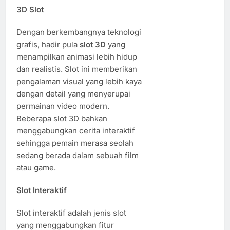
3D Slot
Dengan berkembangnya teknologi
grafis, hadir pula
slot 3D
yang
menampilkan animasi lebih hidup
dan realistis. Slot ini memberikan
pengalaman visual yang lebih kaya
dengan detail yang menyerupai
permainan video modern.
Beberapa slot 3D bahkan
menggabungkan cerita interaktif
sehingga pemain merasa seolah
sedang berada dalam sebuah film
atau game.
Slot Interaktif
Slot interaktif adalah jenis slot
yang menggabungkan fitur