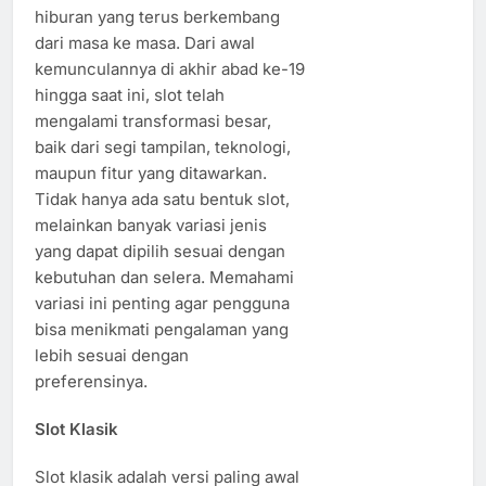
hiburan yang terus berkembang
dari masa ke masa. Dari awal
kemunculannya di akhir abad ke-19
hingga saat ini, slot telah
mengalami transformasi besar,
baik dari segi tampilan, teknologi,
maupun fitur yang ditawarkan.
Tidak hanya ada satu bentuk slot,
melainkan banyak variasi jenis
yang dapat dipilih sesuai dengan
kebutuhan dan selera. Memahami
variasi ini penting agar pengguna
bisa menikmati pengalaman yang
lebih sesuai dengan
preferensinya.
Slot Klasik
Slot klasik adalah versi paling awal