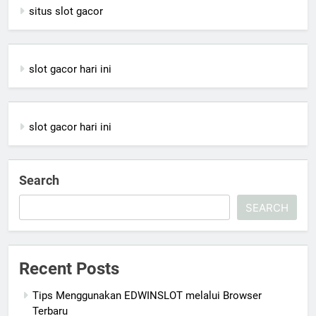
situs slot gacor
slot gacor hari ini
slot gacor hari ini
Search
SEARCH
Recent Posts
Tips Menggunakan EDWINSLOT melalui Browser
Terbaru