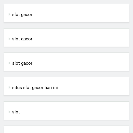
slot gacor
slot gacor
slot gacor
situs slot gacor hari ini
slot