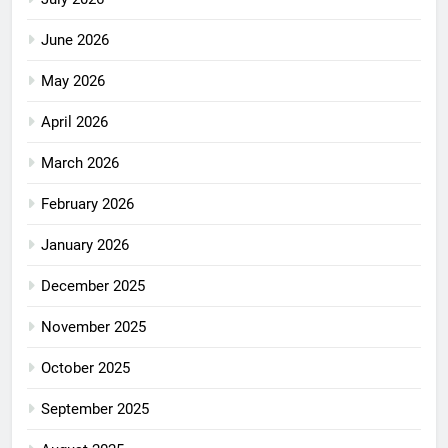
June 2026
May 2026
April 2026
March 2026
February 2026
January 2026
December 2025
November 2025
October 2025
September 2025