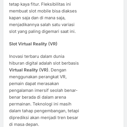
tetap kaya fitur. Fleksibilitas ini
membuat slot mobile bisa diakses
kapan saja dan di mana saja,
menjadikannya salah satu variasi
slot yang paling digemari saat ini.
Slot Virtual Reality (VR)
Inovasi terbaru dalam dunia
hiburan digital adalah slot berbasis
Virtual Reality (VR)
. Dengan
menggunakan perangkat VR,
pemain dapat merasakan
pengalaman imersif seolah benar-
benar berada di dalam arena
permainan. Teknologi ini masih
dalam tahap pengembangan, tetapi
diprediksi akan menjadi tren besar
di masa depan.