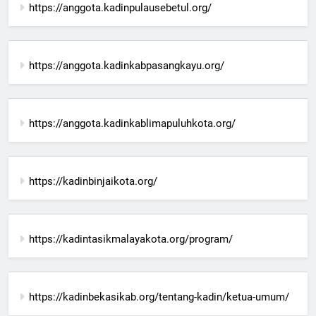
https://anggota.kadinpulausebetul.org/
https://anggota.kadinkabpasangkayu.org/
https://anggota.kadinkablimapuluhkota.org/
https://kadinbinjaikota.org/
https://kadintasikmalayakota.org/program/
https://kadinbekasikab.org/tentang-kadin/ketua-umum/