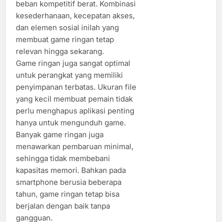
beban kompetitif berat. Kombinasi
kesederhanaan, kecepatan akses,
dan elemen sosial inilah yang
membuat game ringan tetap
relevan hingga sekarang.
Game ringan juga sangat optimal
untuk perangkat yang memiliki
penyimpanan terbatas. Ukuran file
yang kecil membuat pemain tidak
perlu menghapus aplikasi penting
hanya untuk mengunduh game.
Banyak game ringan juga
menawarkan pembaruan minimal,
sehingga tidak membebani
kapasitas memori. Bahkan pada
smartphone berusia beberapa
tahun, game ringan tetap bisa
berjalan dengan baik tanpa
gangguan.