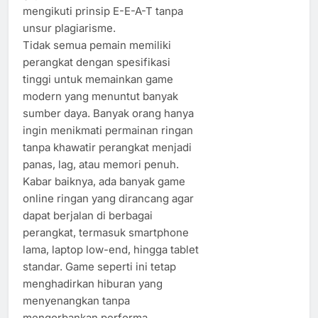
mengikuti prinsip E-E-A-T tanpa
unsur plagiarisme.
Tidak semua pemain memiliki
perangkat dengan spesifikasi
tinggi untuk memainkan game
modern yang menuntut banyak
sumber daya. Banyak orang hanya
ingin menikmati permainan ringan
tanpa khawatir perangkat menjadi
panas, lag, atau memori penuh.
Kabar baiknya, ada banyak game
online ringan yang dirancang agar
dapat berjalan di berbagai
perangkat, termasuk smartphone
lama, laptop low-end, hingga tablet
standar. Game seperti ini tetap
menghadirkan hiburan yang
menyenangkan tanpa
mengorbankan performa.