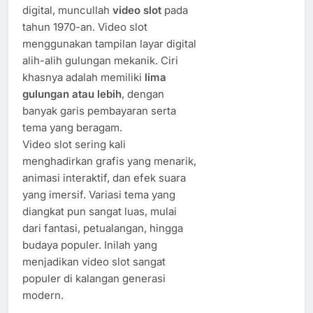
digital, muncullah
video slot
pada
tahun 1970-an. Video slot
menggunakan tampilan layar digital
alih-alih gulungan mekanik. Ciri
khasnya adalah memiliki
lima
gulungan atau lebih
, dengan
banyak garis pembayaran serta
tema yang beragam.
Video slot sering kali
menghadirkan grafis yang menarik,
animasi interaktif, dan efek suara
yang imersif. Variasi tema yang
diangkat pun sangat luas, mulai
dari fantasi, petualangan, hingga
budaya populer. Inilah yang
menjadikan video slot sangat
populer di kalangan generasi
modern.