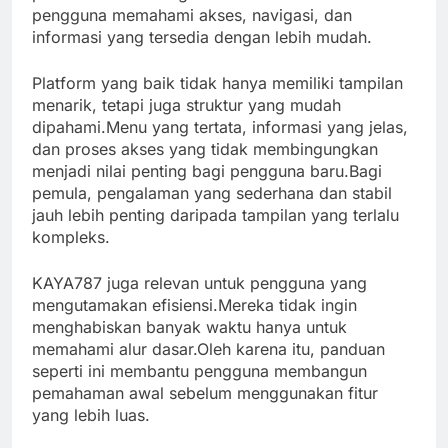
pengguna memahami akses, navigasi, dan
informasi yang tersedia dengan lebih mudah.
Platform yang baik tidak hanya memiliki tampilan
menarik, tetapi juga struktur yang mudah
dipahami.Menu yang tertata, informasi yang jelas,
dan proses akses yang tidak membingungkan
menjadi nilai penting bagi pengguna baru.Bagi
pemula, pengalaman yang sederhana dan stabil
jauh lebih penting daripada tampilan yang terlalu
kompleks.
KAYA787 juga relevan untuk pengguna yang
mengutamakan efisiensi.Mereka tidak ingin
menghabiskan banyak waktu hanya untuk
memahami alur dasar.Oleh karena itu, panduan
seperti ini membantu pengguna membangun
pemahaman awal sebelum menggunakan fitur
yang lebih luas.