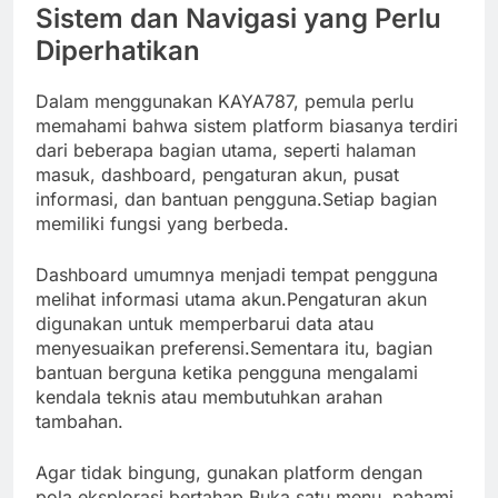
Sistem dan Navigasi yang Perlu
Diperhatikan
Dalam menggunakan KAYA787, pemula perlu
memahami bahwa sistem platform biasanya terdiri
dari beberapa bagian utama, seperti halaman
masuk, dashboard, pengaturan akun, pusat
informasi, dan bantuan pengguna.Setiap bagian
memiliki fungsi yang berbeda.
Dashboard umumnya menjadi tempat pengguna
melihat informasi utama akun.Pengaturan akun
digunakan untuk memperbarui data atau
menyesuaikan preferensi.Sementara itu, bagian
bantuan berguna ketika pengguna mengalami
kendala teknis atau membutuhkan arahan
tambahan.
Agar tidak bingung, gunakan platform dengan
pola eksplorasi bertahap.Buka satu menu, pahami