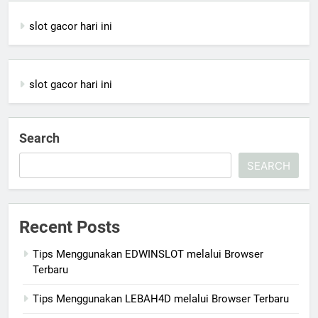
slot gacor hari ini
slot gacor hari ini
Search
SEARCH
Recent Posts
Tips Menggunakan EDWINSLOT melalui Browser
Terbaru
Tips Menggunakan LEBAH4D melalui Browser Terbaru