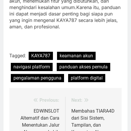
akun, menemukan fitur yang dibutuhkan, dan
menghindari kesalahan umum.Karena itu, panduan
ini dapat menjadi dasar penting bagi siapa pun
yang ingin mengenal KAYA787 secara lebih jelas,
aman, dan profesional.
Tagged:
KAYA787
keamanan akun
navigasi platform
panduan akses pemula
pengalaman pengguna
platform digital
Previous:
Next:
Post
navigation
EDWINSLOT
Membahas TIARA4D
Alternatif dan Cara
dari Sisi Sistem,
Menentukan Jalur
Tampilan, dan