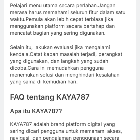
Pelajari menu utama secara perlahan.Jangan
merasa harus memahami seluruh fitur dalam satu
waktu.Pemula akan lebih cepat terbiasa jika
menggunakan platform secara bertahap dan
mencatat bagian yang sering digunakan.
Selain itu, lakukan evaluasi jika mengalami
kendala.Catat kapan masalah terjadi, perangkat
yang digunakan, dan langkah yang sudah
dicoba.Cara ini memudahkan pengguna
menemukan solusi dan menghindari kesalahan
yang sama di kemudian hari.
FAQ tentang KAYA787
Apa itu KAYA787?
KAYA787 adalah brand platform digital yang
sering dicari pengguna untuk memahami akses,
navigasi, dan pengalaman penggunaan secara