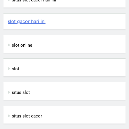
situs slot gacor hari ini
slot gacor hari ini
slot online
slot
situs slot
situs slot gacor