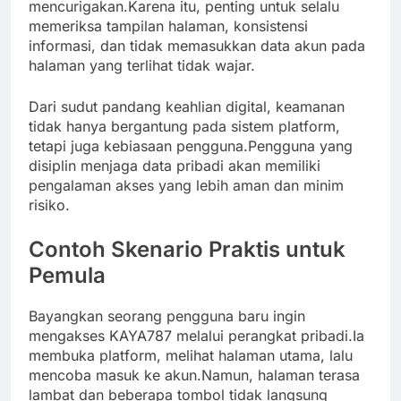
mencurigakan.Karena itu, penting untuk selalu
memeriksa tampilan halaman, konsistensi
informasi, dan tidak memasukkan data akun pada
halaman yang terlihat tidak wajar.
Dari sudut pandang keahlian digital, keamanan
tidak hanya bergantung pada sistem platform,
tetapi juga kebiasaan pengguna.Pengguna yang
disiplin menjaga data pribadi akan memiliki
pengalaman akses yang lebih aman dan minim
risiko.
Contoh Skenario Praktis untuk
Pemula
Bayangkan seorang pengguna baru ingin
mengakses KAYA787 melalui perangkat pribadi.Ia
membuka platform, melihat halaman utama, lalu
mencoba masuk ke akun.Namun, halaman terasa
lambat dan beberapa tombol tidak langsung