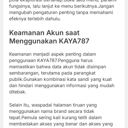
fungsinya, lalu lanjut ke menu berikutnya.Jangan
mengubah pengaturan penting tanpa memahami
efeknya terlebih dahulu.
Keamanan Akun saat
Menggunakan KAYA787
Keamanan menjadi aspek penting dalam
penggunaan KAYA787.Pengguna harus
memastikan bahwa data akun tidak disimpan
sembarangan, terutama pada perangkat
publik.Gunakan kombinasi kata sandi yang kuat
dan hindari menggunakan informasi yang mudah
ditebak.
Selain itu, waspadai halaman tiruan yang
menggunakan nama brand secara tidak
tepat.Pemula sering kali kurang teliti dalam
membedakan akses yang benar dan akses yang