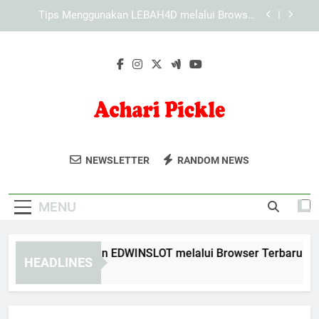
Skip
EDWINSLOT dengan Sistem Akses yang Stabil
to
dan Responsif
content
LEBAH4D dengan Sistem Akses yang Stabil dan
Responsif
Tips Menggunakan EDWINSLOT melalui Browser
Terbaru
Tips Menggunakan LEBAH4D melalui Browser
Terbaru
Achari Pickle
EDWINSLOT dengan Sistem Akses yang Stabil
Rasakan Kelezatan Acar Khas India Dari
dan Responsif
NEWSLETTER
RANDOM NEWS
Achari Pickle. Produk Autentik Dengan Rasa
LEBAH4D dengan Sistem Akses yang Stabil dan
Responsif
Yang Menggugah Selera.
MENU
ips Menggunakan EDWINSLOT melalui Browser Terbaru
HEADLINES
Weeks Ago