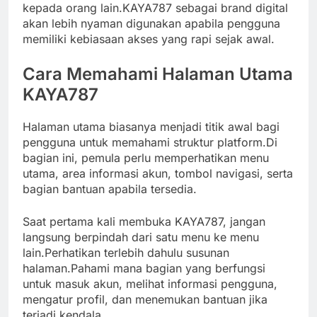
kepada orang lain.KAYA787 sebagai brand digital
akan lebih nyaman digunakan apabila pengguna
memiliki kebiasaan akses yang rapi sejak awal.
Cara Memahami Halaman Utama
KAYA787
Halaman utama biasanya menjadi titik awal bagi
pengguna untuk memahami struktur platform.Di
bagian ini, pemula perlu memperhatikan menu
utama, area informasi akun, tombol navigasi, serta
bagian bantuan apabila tersedia.
Saat pertama kali membuka KAYA787, jangan
langsung berpindah dari satu menu ke menu
lain.Perhatikan terlebih dahulu susunan
halaman.Pahami mana bagian yang berfungsi
untuk masuk akun, melihat informasi pengguna,
mengatur profil, dan menemukan bantuan jika
terjadi kendala.