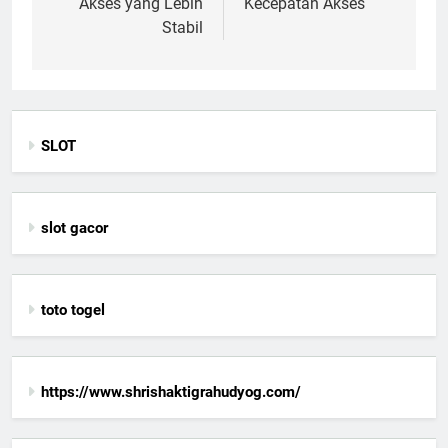
Akses yang Lebih
Kecepatan Akses
Stabil
SLOT
slot gacor
toto togel
https://www.shrishaktigrahudyog.com/