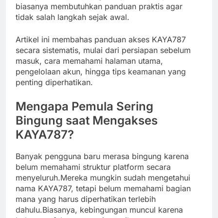
biasanya membutuhkan panduan praktis agar
tidak salah langkah sejak awal.
Artikel ini membahas panduan akses KAYA787
secara sistematis, mulai dari persiapan sebelum
masuk, cara memahami halaman utama,
pengelolaan akun, hingga tips keamanan yang
penting diperhatikan.
Mengapa Pemula Sering
Bingung saat Mengakses
KAYA787?
Banyak pengguna baru merasa bingung karena
belum memahami struktur platform secara
menyeluruh.Mereka mungkin sudah mengetahui
nama KAYA787, tetapi belum memahami bagian
mana yang harus diperhatikan terlebih
dahulu.Biasanya, kebingungan muncul karena