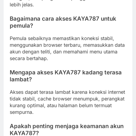
lebih jelas.
Bagaimana cara akses KAYA787 untuk
pemula?
Pemula sebaiknya memastikan koneksi stabil,
menggunakan browser terbaru, memasukkan data
akun dengan teliti, dan memahami menu utama
secara bertahap.
Mengapa akses KAYA787 kadang terasa
lambat?
Akses dapat terasa lambat karena koneksi internet
tidak stabil, cache browser menumpuk, perangkat
kurang optimal, atau halaman belum termuat
sempurna.
Apakah penting menjaga keamanan akun
KAYA787?