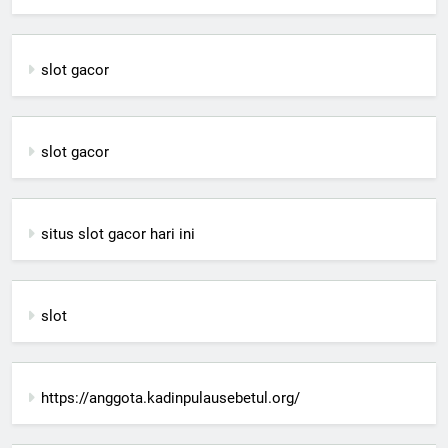
slot gacor
slot gacor
situs slot gacor hari ini
slot
https://anggota.kadinpulausebetul.org/