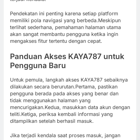
Pendekatan ini penting karena setiap platform
memiliki pola navigasi yang berbeda.Meskipun
terlihat sederhana, pemahaman halaman utama
akan sangat membantu pengguna ketika ingin
mengakses fitur tertentu dengan cepat.
Panduan Akses KAYA787 untuk
Pengguna Baru
Untuk pemula, langkah akses KAYA787 sebaiknya
dilakukan secara berurutan.Pertama, pastikan
pengguna berada pada akses yang benar dan
tidak menggunakan halaman yang
mencurigakan.Kedua, masukkan data akun dengan
teliti.Ketiga, periksa kembali informasi yang
ditampilkan setelah berhasil masuk.
Jika terjadi kendala saat proses masuk, jangan