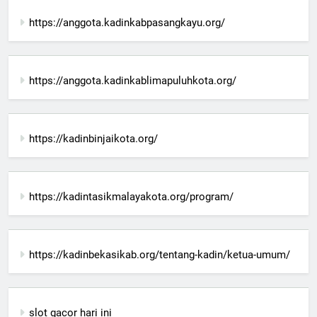
https://anggota.kadinkabpasangkayu.org/
https://anggota.kadinkablimapuluhkota.org/
https://kadinbinjaikota.org/
https://kadintasikmalayakota.org/program/
https://kadinbekasikab.org/tentang-kadin/ketua-umum/
slot gacor hari ini