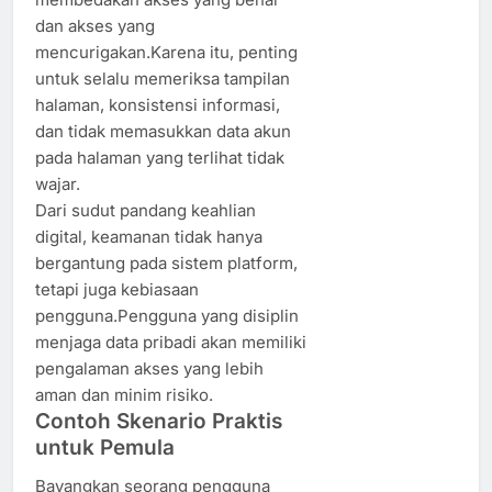
dan akses yang
mencurigakan.Karena itu, penting
untuk selalu memeriksa tampilan
halaman, konsistensi informasi,
dan tidak memasukkan data akun
pada halaman yang terlihat tidak
wajar.
Dari sudut pandang keahlian
digital, keamanan tidak hanya
bergantung pada sistem platform,
tetapi juga kebiasaan
pengguna.Pengguna yang disiplin
menjaga data pribadi akan memiliki
pengalaman akses yang lebih
aman dan minim risiko.
Contoh Skenario Praktis
untuk Pemula
Bayangkan seorang pengguna