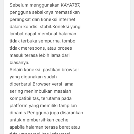
Sebelum menggunakan KAYA787,
pengguna sebaiknya memastikan
perangkat dan koneksi internet
dalam kondisi stabil.Koneksi yang
lambat dapat membuat halaman
tidak terbuka sempurna, tombol
tidak merespons, atau proses
masuk terasa lebih lama dari
biasanya.
Selain koneksi, pastikan browser
yang digunakan sudah
diperbarui.Browser versi lama
sering menimbulkan masalah
kompatibilitas, terutama pada
platform yang memiliki tampilan
dinamis.Pengguna juga disarankan
untuk membersihkan cache
apabila halaman terasa berat atau