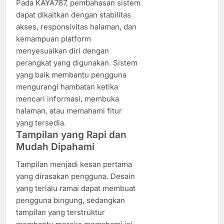
Pada KAYA787, pembahasan sistem
dapat dikaitkan dengan stabilitas
akses, responsivitas halaman, dan
kemampuan platform
menyesuaikan diri dengan
perangkat yang digunakan. Sistem
yang baik membantu pengguna
mengurangi hambatan ketika
mencari informasi, membuka
halaman, atau memahami fitur
yang tersedia.
Tampilan yang Rapi dan
Mudah Dipahami
Tampilan menjadi kesan pertama
yang dirasakan pengguna. Desain
yang terlalu ramai dapat membuat
pengguna bingung, sedangkan
tampilan yang terstruktur