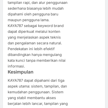
tampilan rapi, dan alur penggunaan
sederhana biasanya lebih mudah
dipahami oleh pengguna baru
maupun pengguna lama.
KAYA787 sebagai keyword brand
dapat diperkuat melalui konten
yang menjelaskan aspek teknis
dan pengalaman secara natural.
Pendekatan ini lebih efektif
dibandingkan hanya mengulang
kata kunci tanpa memberikan nilai
informasi.
Kesimpulan
KAYA787 dapat dipahami dari tiga
aspek utama: sistem, tampilan, dan
kemudahan penggunaan. Sistem
yang stabil membantu akses
berjalan lebih lancar, tampilan yang