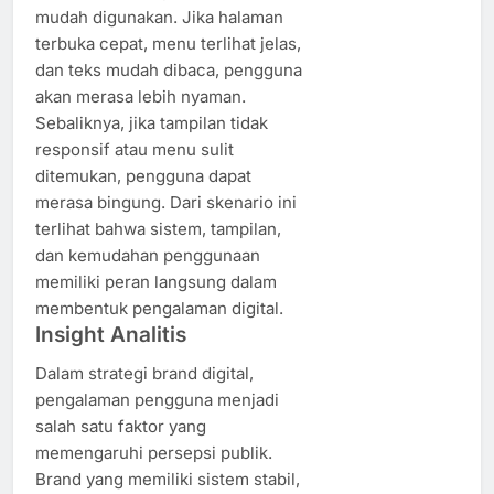
mudah digunakan. Jika halaman
terbuka cepat, menu terlihat jelas,
dan teks mudah dibaca, pengguna
akan merasa lebih nyaman.
Sebaliknya, jika tampilan tidak
responsif atau menu sulit
ditemukan, pengguna dapat
merasa bingung. Dari skenario ini
terlihat bahwa sistem, tampilan,
dan kemudahan penggunaan
memiliki peran langsung dalam
membentuk pengalaman digital.
Insight Analitis
Dalam strategi brand digital,
pengalaman pengguna menjadi
salah satu faktor yang
memengaruhi persepsi publik.
Brand yang memiliki sistem stabil,