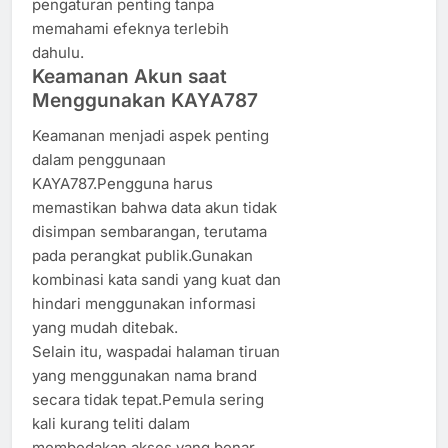
pengaturan penting tanpa
memahami efeknya terlebih
dahulu.
Keamanan Akun saat
Menggunakan KAYA787
Keamanan menjadi aspek penting
dalam penggunaan
KAYA787.Pengguna harus
memastikan bahwa data akun tidak
disimpan sembarangan, terutama
pada perangkat publik.Gunakan
kombinasi kata sandi yang kuat dan
hindari menggunakan informasi
yang mudah ditebak.
Selain itu, waspadai halaman tiruan
yang menggunakan nama brand
secara tidak tepat.Pemula sering
kali kurang teliti dalam
membedakan akses yang benar