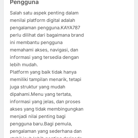
Pengguna
Salah satu aspek penting dalam
menilai platform digital adalah
pengalaman pengguna.KAYA787
perlu dilihat dari bagaimana brand
ini membantu pengguna
memahami akses, navigasi, dan
informasi yang tersedia dengan
lebih mudah.
Platform yang baik tidak hanya
memiliki tampilan menarik, tetapi
juga struktur yang mudah
dipahami.Menu yang tertata,
informasi yang jelas, dan proses
akses yang tidak membingungkan
menjadi nilai penting bagi
pengguna baru.Bagi pemula,
pengalaman yang sederhana dan