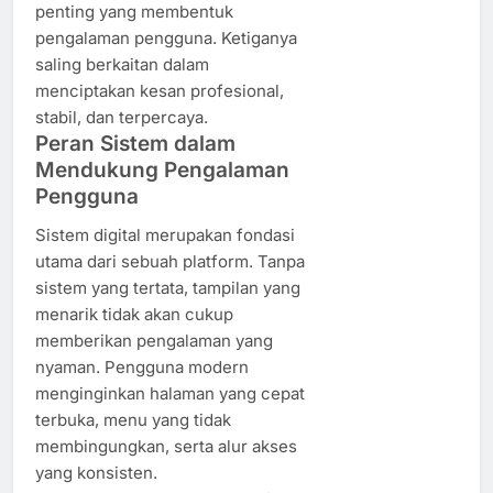
penting yang membentuk
pengalaman pengguna. Ketiganya
saling berkaitan dalam
menciptakan kesan profesional,
stabil, dan terpercaya.
Peran Sistem dalam
Mendukung Pengalaman
Pengguna
Sistem digital merupakan fondasi
utama dari sebuah platform. Tanpa
sistem yang tertata, tampilan yang
menarik tidak akan cukup
memberikan pengalaman yang
nyaman. Pengguna modern
menginginkan halaman yang cepat
terbuka, menu yang tidak
membingungkan, serta alur akses
yang konsisten.