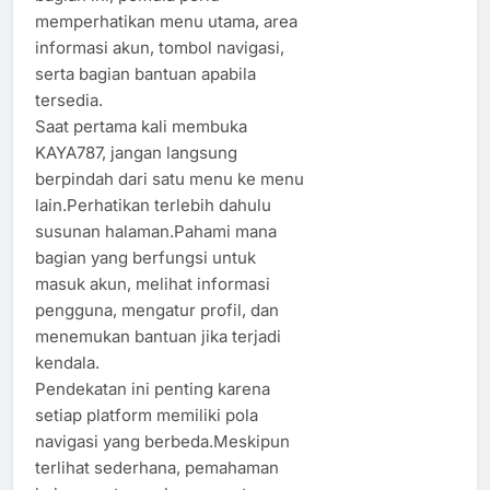
memperhatikan menu utama, area
informasi akun, tombol navigasi,
serta bagian bantuan apabila
tersedia.
Saat pertama kali membuka
KAYA787, jangan langsung
berpindah dari satu menu ke menu
lain.Perhatikan terlebih dahulu
susunan halaman.Pahami mana
bagian yang berfungsi untuk
masuk akun, melihat informasi
pengguna, mengatur profil, dan
menemukan bantuan jika terjadi
kendala.
Pendekatan ini penting karena
setiap platform memiliki pola
navigasi yang berbeda.Meskipun
terlihat sederhana, pemahaman