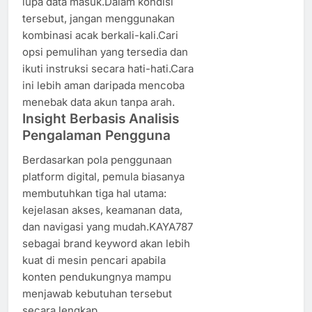
lupa data masuk.Dalam kondisi
tersebut, jangan menggunakan
kombinasi acak berkali-kali.Cari
opsi pemulihan yang tersedia dan
ikuti instruksi secara hati-hati.Cara
ini lebih aman daripada mencoba
menebak data akun tanpa arah.
Insight Berbasis Analisis
Pengalaman Pengguna
Berdasarkan pola penggunaan
platform digital, pemula biasanya
membutuhkan tiga hal utama:
kejelasan akses, keamanan data,
dan navigasi yang mudah.KAYA787
sebagai brand keyword akan lebih
kuat di mesin pencari apabila
konten pendukungnya mampu
menjawab kebutuhan tersebut
secara lengkap.