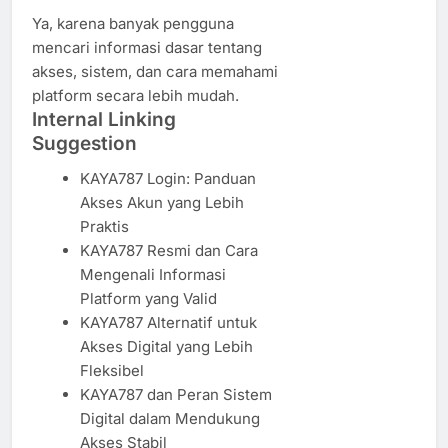
Ya, karena banyak pengguna
mencari informasi dasar tentang
akses, sistem, dan cara memahami
platform secara lebih mudah.
Internal Linking
Suggestion
KAYA787 Login: Panduan
Akses Akun yang Lebih
Praktis
KAYA787 Resmi dan Cara
Mengenali Informasi
Platform yang Valid
KAYA787 Alternatif untuk
Akses Digital yang Lebih
Fleksibel
KAYA787 dan Peran Sistem
Digital dalam Mendukung
Akses Stabil