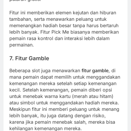
Fitur ini memberikan elemen kejutan dan hiburan
tambahan, serta menawarkan peluang untuk
memenangkan hadiah besar tanpa harus bertaruh
lebih banyak. Fitur Pick Me biasanya memberikan
pemain rasa kontrol dan interaksi lebih dalam
permainan.
7. Fitur Gamble
Beberapa slot juga menawarkan
fitur gamble
, di
mana pemain dapat memilih untuk menggandakan
kemenangan mereka setelah setiap kemenangan
kecil. Setelah kemenangan, pemain diberi opsi
untuk menebak warna kartu (merah atau hitam)
atau simbol untuk menggandakan hadiah mereka.
Meskipun fitur ini memberi peluang untuk menang
lebih banyak, itu juga datang dengan risiko,
karena jika pemain menebak salah, mereka bisa
kehilangan kemenangan mereka.