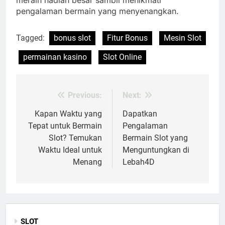
meraih hadiah besar sambil menikmati
pengalaman bermain yang menyenangkan.
Tagged:
bonus slot
Fitur Bonus
Mesin Slot
permainan kasino
Slot Online
Previous:
Next:
Post
navigation
Kapan Waktu yang
Dapatkan
Tepat untuk Bermain
Pengalaman
Slot? Temukan
Bermain Slot yang
Waktu Ideal untuk
Menguntungkan di
Menang
Lebah4D
SLOT