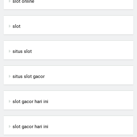
slot online
slot
situs slot
situs slot gacor
slot gacor hari ini
slot gacor hari ini