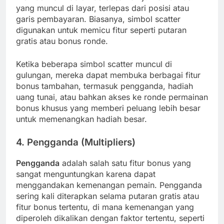
yang muncul di layar, terlepas dari posisi atau
garis pembayaran. Biasanya, simbol scatter
digunakan untuk memicu fitur seperti putaran
gratis atau bonus ronde.
Ketika beberapa simbol scatter muncul di
gulungan, mereka dapat membuka berbagai fitur
bonus tambahan, termasuk pengganda, hadiah
uang tunai, atau bahkan akses ke ronde permainan
bonus khusus yang memberi peluang lebih besar
untuk memenangkan hadiah besar.
4. Pengganda (Multipliers)
Pengganda
adalah salah satu fitur bonus yang
sangat menguntungkan karena dapat
menggandakan kemenangan pemain. Pengganda
sering kali diterapkan selama putaran gratis atau
fitur bonus tertentu, di mana kemenangan yang
diperoleh dikalikan dengan faktor tertentu, seperti