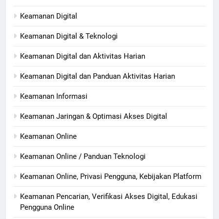
Keamanan Digital
Keamanan Digital & Teknologi
Keamanan Digital dan Aktivitas Harian
Keamanan Digital dan Panduan Aktivitas Harian
Keamanan Informasi
Keamanan Jaringan & Optimasi Akses Digital
Keamanan Online
Keamanan Online / Panduan Teknologi
Keamanan Online, Privasi Pengguna, Kebijakan Platform
Keamanan Pencarian, Verifikasi Akses Digital, Edukasi
Pengguna Online