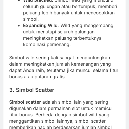
Wild Stacked
: Simbol wild yang muncul di
seluruh gulungan atau bertumpuk, memberi
peluang lebih banyak untuk mencocokkan
simbol.
Expanding Wild
: Wild yang mengembang
untuk menutupi seluruh gulungan,
meningkatkan peluang terbentuknya
kombinasi pemenang.
Simbol wild sering kali sangat menguntungkan
dalam meningkatkan jumlah kemenangan yang
dapat Anda raih, terutama jika muncul selama fitur
bonus atau putaran gratis.
3. Simbol Scatter
Simbol scatter
adalah simbol lain yang sering
digunakan dalam permainan slot untuk memicu
fitur bonus. Berbeda dengan simbol wild yang
menggantikan simbol lainnya, simbol scatter
memberikan hadiah berdasarkan jumlah simbol