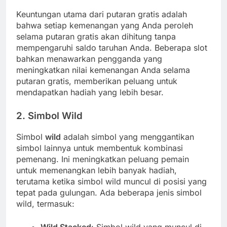
Keuntungan utama dari putaran gratis adalah
bahwa setiap kemenangan yang Anda peroleh
selama putaran gratis akan dihitung tanpa
mempengaruhi saldo taruhan Anda. Beberapa slot
bahkan menawarkan pengganda yang
meningkatkan nilai kemenangan Anda selama
putaran gratis, memberikan peluang untuk
mendapatkan hadiah yang lebih besar.
2. Simbol Wild
Simbol
wild
adalah simbol yang menggantikan
simbol lainnya untuk membentuk kombinasi
pemenang. Ini meningkatkan peluang pemain
untuk memenangkan lebih banyak hadiah,
terutama ketika simbol wild muncul di posisi yang
tepat pada gulungan. Ada beberapa jenis simbol
wild, termasuk: