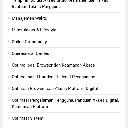
Tampilan Solusi Akses Situs Keamanan dan Privasi
Bantuan Teknis Pengguna
Manajemen Waktu
Mindfulness & Lifestyle
Online Community
Operasional Cerdas
Optimalisasi Browser dan Keamanan Akses
Optimalisasi Fitur dan Efisiensi Penggunaan
Optimasi Browser dan Akses Platform Digital
Optimasi Pengalaman Pengguna, Panduan Akses Digital,
Keamanan Platform
Optimasi Sistem