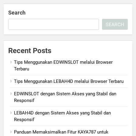
Search
SEARCH
Recent Posts
Tips Menggunakan EDWINSLOT melalui Browser
Terbaru
Tips Menggunakan LEBAH4D melalui Browser Terbaru
EDWINSLOT dengan Sistem Akses yang Stabil dan
Responsif
LEBAH4D dengan Sistem Akses yang Stabil dan
Responsif
Panduan Memaksimalkan Fitur KAYA787 untuk