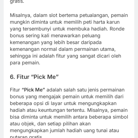
gratis.
Misalnya, dalam slot bertema petualangan, pemain
mungkin diminta untuk memilih peti harta karun
yang tersembunyi untuk membuka hadiah. Ronde
bonus sering kali menawarkan peluang
kemenangan yang lebih besar daripada
kemenangan normal dalam permainan utama,
sehingga ini adalah fitur yang sangat dicari oleh
para pemain.
6. Fitur “Pick Me”
Fitur
“Pick Me”
adalah salah satu jenis permainan
bonus yang mengajak pemain untuk memilih dari
beberapa opsi di layar untuk mengungkapkan
hadiah atau keuntungan tertentu. Misalnya, pemain
bisa diminta untuk memilih antara beberapa simbol
atau objek, dan setiap pilihan akan
mengungkapkan jumlah hadiah uang tunai atau
putaran gratis.