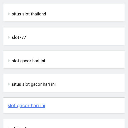
situs slot thailand
slot777
slot gacor hari ini
situs slot gacor hari ini
slot gacor hari ini