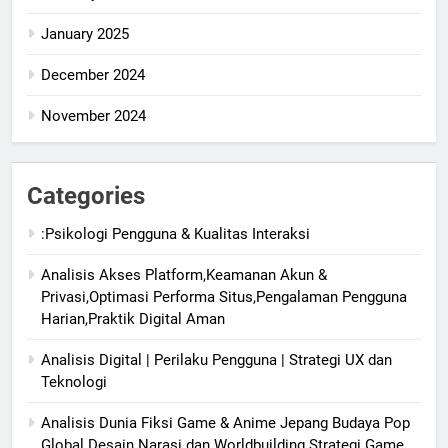
January 2025
December 2024
November 2024
Categories
:Psikologi Pengguna & Kualitas Interaksi
Analisis Akses Platform,Keamanan Akun &
Privasi,Optimasi Performa Situs,Pengalaman Pengguna
Harian,Praktik Digital Aman
Analisis Digital | Perilaku Pengguna | Strategi UX dan
Teknologi
Analisis Dunia Fiksi Game & Anime Jepang Budaya Pop
Global Desain Narasi dan Worldbuilding Strategi Game