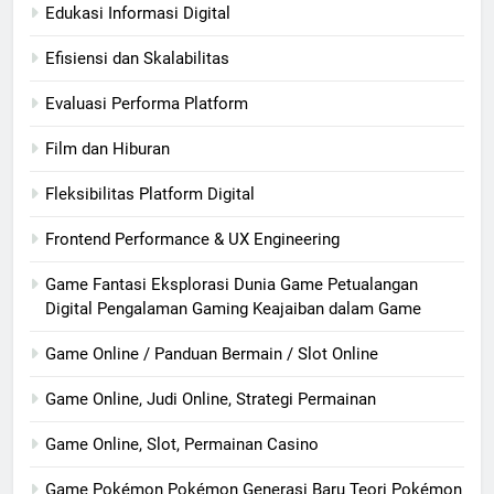
Edukasi Informasi Digital
Efisiensi dan Skalabilitas
Evaluasi Performa Platform
Film dan Hiburan
Fleksibilitas Platform Digital
Frontend Performance & UX Engineering
Game Fantasi Eksplorasi Dunia Game Petualangan
Digital Pengalaman Gaming Keajaiban dalam Game
Game Online / Panduan Bermain / Slot Online
Game Online, Judi Online, Strategi Permainan
Game Online, Slot, Permainan Casino
Game Pokémon Pokémon Generasi Baru Teori Pokémon