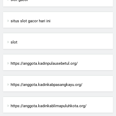
situs slot gacor hari ini
slot
https://anggota.kadinpulausebetul.org/
https://anggota.kadinkabpasangkayu.org/
https://anggota.kadinkablimapuluhkota.org/