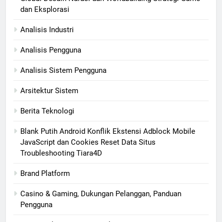
dan Eksplorasi
Analisis Industri
Analisis Pengguna
Analisis Sistem Pengguna
Arsitektur Sistem
Berita Teknologi
Blank Putih Android Konflik Ekstensi Adblock Mobile
JavaScript dan Cookies Reset Data Situs
Troubleshooting Tiara4D
Brand Platform
Casino & Gaming, Dukungan Pelanggan, Panduan
Pengguna