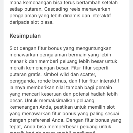
mana kemenangan bisa terus bertambah setelah
setiap putaran. Cascading reels menawarkan
pengalaman yang lebih dinamis dan interaktif
daripada slot biasa.
Kesimpulan
Slot dengan fitur bonus yang menguntungkan
menawarkan pengalaman bermain yang lebih
menarik dan memberi peluang lebih besar untuk
meraih kemenangan besar. Fitur-fitur seperti
putaran gratis, simbol wild dan scatter,
pengganda, ronde bonus, dan fitur-fitur interaktif
lainnya memberikan nilai tambah bagi pemain
yang mencari keseruan dan potensi hadiah lebih
besar. Untuk memaksimalkan peluang
kemenangan Anda, pastikan untuk memilih slot
yang menawarkan fitur bonus yang paling sesuai
dengan preferensi Anda. Dengan fitur bonus yang
tepat, Anda bisa memperbesar peluang untuk