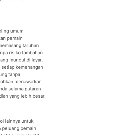
paling umum
ikan pemain
 memasang taruhan
pa risiko tambahan.
yang muncul di layar.
a setiap kemenangan
tung tanpa
 bahkan menawarkan
nda selama putaran
iah yang lebih besar.
l lainnya untuk
n peluang pemain