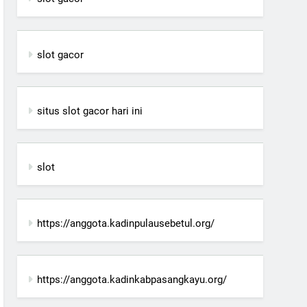
slot gacor
situs slot gacor hari ini
slot
https://anggota.kadinpulausebetul.org/
https://anggota.kadinkabpasangkayu.org/