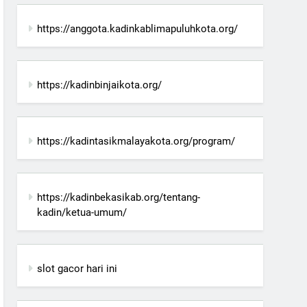
https://anggota.kadinkablimapuluhkota.org/
https://kadinbinjaikota.org/
https://kadintasikmalayakota.org/program/
https://kadinbekasikab.org/tentang-
kadin/ketua-umum/
slot gacor hari ini