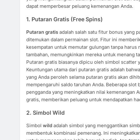
dapat memperbesar peluang kemenangan Anda.
1. Putaran Gratis (Free Spins)
Putaran gratis
adalah salah satu fitur bonus yang 
ditemukan dalam permainan slot. Fitur ini member
kesempatan untuk memutar gulungan tanpa harus
tambahan, memungkinkan mereka untuk menang tan
Putaran gratis biasanya dipicu oleh simbol scatter 
Keuntungan utama dari putaran gratis adalah bahw
yang Anda peroleh selama putaran gratis akan dihi
mempengaruhi saldo taruhan Anda. Beberapa slot
pengganda yang meningkatkan nilai kemenangan A
gratis, memberikan peluang untuk mendapatkan had
2. Simbol Wild
Simbol
wild
adalah simbol yang menggantikan simbo
membentuk kombinasi pemenang. Ini meningkatka