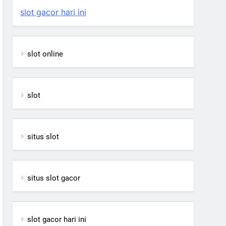
slot gacor hari ini
slot online
slot
situs slot
situs slot gacor
slot gacor hari ini