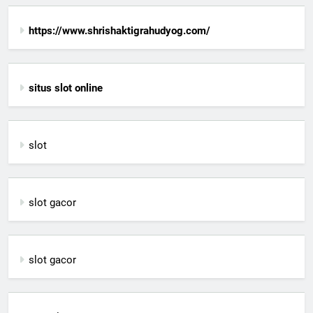
https://www.shrishaktigrahudyog.com/
situs slot online
slot
slot gacor
slot gacor