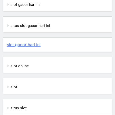
slot gacor hari ini
situs slot gacor hari ini
slot gacor hari ini
slot online
slot
situs slot