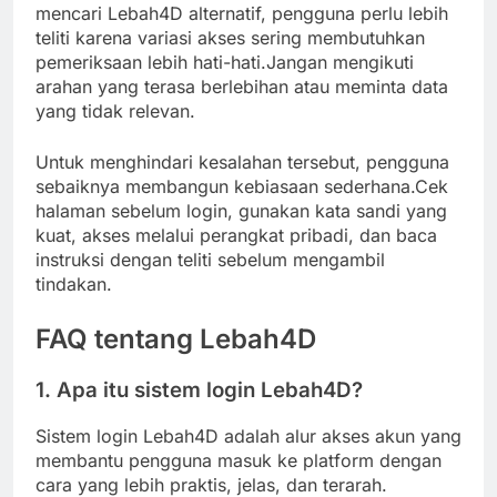
mencari Lebah4D alternatif, pengguna perlu lebih
teliti karena variasi akses sering membutuhkan
pemeriksaan lebih hati-hati.Jangan mengikuti
arahan yang terasa berlebihan atau meminta data
yang tidak relevan.
Untuk menghindari kesalahan tersebut, pengguna
sebaiknya membangun kebiasaan sederhana.Cek
halaman sebelum login, gunakan kata sandi yang
kuat, akses melalui perangkat pribadi, dan baca
instruksi dengan teliti sebelum mengambil
tindakan.
FAQ tentang Lebah4D
1. Apa itu sistem login Lebah4D?
Sistem login Lebah4D adalah alur akses akun yang
membantu pengguna masuk ke platform dengan
cara yang lebih praktis, jelas, dan terarah.