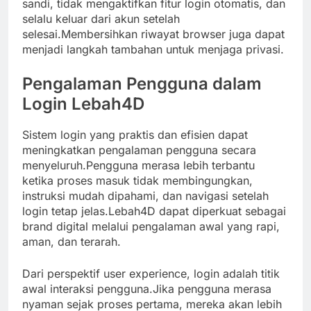
sandi, tidak mengaktifkan fitur login otomatis, dan
selalu keluar dari akun setelah
selesai.Membersihkan riwayat browser juga dapat
menjadi langkah tambahan untuk menjaga privasi.
Pengalaman Pengguna dalam
Login Lebah4D
Sistem login yang praktis dan efisien dapat
meningkatkan pengalaman pengguna secara
menyeluruh.Pengguna merasa lebih terbantu
ketika proses masuk tidak membingungkan,
instruksi mudah dipahami, dan navigasi setelah
login tetap jelas.Lebah4D dapat diperkuat sebagai
brand digital melalui pengalaman awal yang rapi,
aman, dan terarah.
Dari perspektif user experience, login adalah titik
awal interaksi pengguna.Jika pengguna merasa
nyaman sejak proses pertama, mereka akan lebih