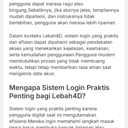
pengguna dapat merasa ragu atau
bingung.Sebaliknya, jika alurnya jelas, tampilannya
mudah dipahami, dan instruksinya tidak
berlebihan, pengguna akan merasa lebih nyaman.
Dalam konteks Lebah4D, sistem login yang praktis
dan efisien dapat dipahami sebagai pendekatan
akses yang menekankan kejelasan, keamanan,
serta kemudahan penggunaan.Pengguna modern
membutuhkan proses yang tidak membuang
waktu, tetapi tetap memberikan rasa aman saat
mengelola data akun.
Mengapa Sistem Login Praktis
Penting bagi Lebah4D?
Sistem login yang praktis penting karena
pengguna digital saat ini mengutamakan
efisiensi.Mereka ingin memahami langkah masuk
tanpa harus membuka banyak halaman atau