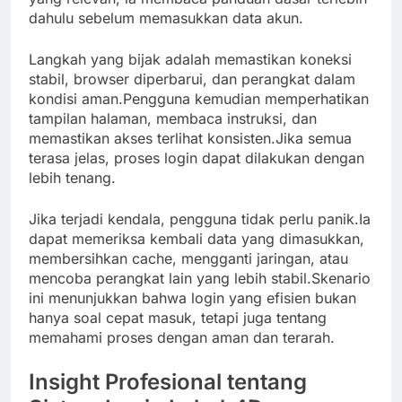
dahulu sebelum memasukkan data akun.
Langkah yang bijak adalah memastikan koneksi
stabil, browser diperbarui, dan perangkat dalam
kondisi aman.Pengguna kemudian memperhatikan
tampilan halaman, membaca instruksi, dan
memastikan akses terlihat konsisten.Jika semua
terasa jelas, proses login dapat dilakukan dengan
lebih tenang.
Jika terjadi kendala, pengguna tidak perlu panik.Ia
dapat memeriksa kembali data yang dimasukkan,
membersihkan cache, mengganti jaringan, atau
mencoba perangkat lain yang lebih stabil.Skenario
ini menunjukkan bahwa login yang efisien bukan
hanya soal cepat masuk, tetapi juga tentang
memahami proses dengan aman dan terarah.
Insight Profesional tentang