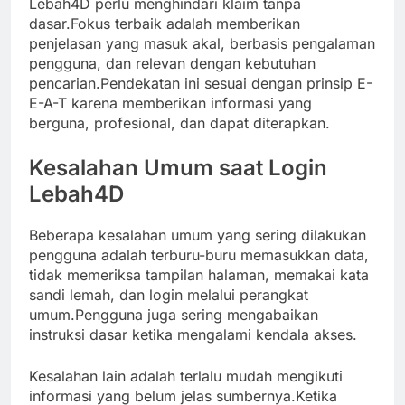
Lebah4D perlu menghindari klaim tanpa
dasar.Fokus terbaik adalah memberikan
penjelasan yang masuk akal, berbasis pengalaman
pengguna, dan relevan dengan kebutuhan
pencarian.Pendekatan ini sesuai dengan prinsip E-
E-A-T karena memberikan informasi yang
berguna, profesional, dan dapat diterapkan.
Kesalahan Umum saat Login
Lebah4D
Beberapa kesalahan umum yang sering dilakukan
pengguna adalah terburu-buru memasukkan data,
tidak memeriksa tampilan halaman, memakai kata
sandi lemah, dan login melalui perangkat
umum.Pengguna juga sering mengabaikan
instruksi dasar ketika mengalami kendala akses.
Kesalahan lain adalah terlalu mudah mengikuti
informasi yang belum jelas sumbernya.Ketika