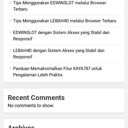
Tips Menggunakan EDWINSLOT melalui Browser
Terbaru
Tips Menggunakan LEBAH4D melalui Browser Terbaru
EDWINSLOT dengan Sistem Akses yang Stabil dan
Responsif
LEBAH4D dengan Sistem Akses yang Stabil dan
Responsif
Panduan Memaksimalkan Fitur KAYA787 untuk
Pengalaman Lebih Praktis
Recent Comments
No comments to show.
Archives