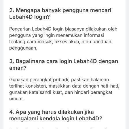
2. Mengapa banyak pengguna mencari
Lebah4D login?
Pencarian Lebah4D login biasanya dilakukan oleh
pengguna yang ingin menemukan informasi
tentang cara masuk, akses akun, atau panduan
penggunaan.
3. Bagaimana cara login Lebah4D dengan
aman?
Gunakan perangkat pribadi, pastikan halaman
terlihat konsisten, masukkan data dengan hati-hati,
gunakan kata sandi kuat, dan hindari perangkat
umum.
4. Apa yang harus dilakukan jika
mengalami kendala login Lebah4D?