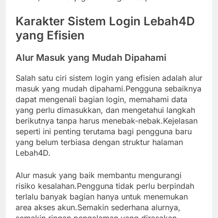
Karakter Sistem Login Lebah4D
yang Efisien
Alur Masuk yang Mudah Dipahami
Salah satu ciri sistem login yang efisien adalah alur
masuk yang mudah dipahami.Pengguna sebaiknya
dapat mengenali bagian login, memahami data
yang perlu dimasukkan, dan mengetahui langkah
berikutnya tanpa harus menebak-nebak.Kejelasan
seperti ini penting terutama bagi pengguna baru
yang belum terbiasa dengan struktur halaman
Lebah4D.
Alur masuk yang baik membantu mengurangi
risiko kesalahan.Pengguna tidak perlu berpindah
terlalu banyak bagian hanya untuk menemukan
area akses akun.Semakin sederhana alurnya,