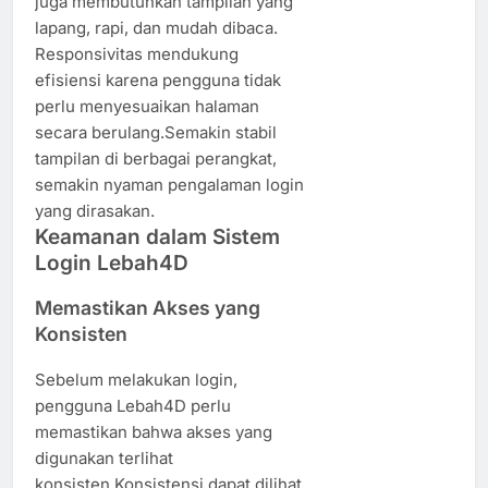
juga membutuhkan tampilan yang
lapang, rapi, dan mudah dibaca.
Responsivitas mendukung
efisiensi karena pengguna tidak
perlu menyesuaikan halaman
secara berulang.Semakin stabil
tampilan di berbagai perangkat,
semakin nyaman pengalaman login
yang dirasakan.
Keamanan dalam Sistem
Login Lebah4D
Memastikan Akses yang
Konsisten
Sebelum melakukan login,
pengguna Lebah4D perlu
memastikan bahwa akses yang
digunakan terlihat
konsisten.Konsistensi dapat dilihat