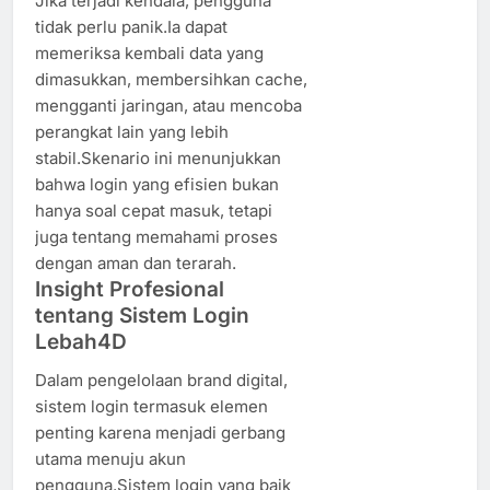
Jika terjadi kendala, pengguna
tidak perlu panik.Ia dapat
memeriksa kembali data yang
dimasukkan, membersihkan cache,
mengganti jaringan, atau mencoba
perangkat lain yang lebih
stabil.Skenario ini menunjukkan
bahwa login yang efisien bukan
hanya soal cepat masuk, tetapi
juga tentang memahami proses
dengan aman dan terarah.
Insight Profesional
tentang Sistem Login
Lebah4D
Dalam pengelolaan brand digital,
sistem login termasuk elemen
penting karena menjadi gerbang
utama menuju akun
pengguna.Sistem login yang baik