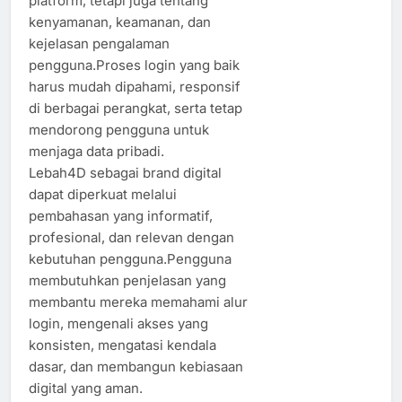
platform, tetapi juga tentang
kenyamanan, keamanan, dan
kejelasan pengalaman
pengguna.Proses login yang baik
harus mudah dipahami, responsif
di berbagai perangkat, serta tetap
mendorong pengguna untuk
menjaga data pribadi.
Lebah4D sebagai brand digital
dapat diperkuat melalui
pembahasan yang informatif,
profesional, dan relevan dengan
kebutuhan pengguna.Pengguna
membutuhkan penjelasan yang
membantu mereka memahami alur
login, mengenali akses yang
konsisten, mengatasi kendala
dasar, dan membangun kebiasaan
digital yang aman.