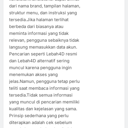
dari nama brand, tampilan halaman,
struktur menu, dan instruksi yang
tersedia.Jika halaman terlihat
berbeda dari biasanya atau
meminta informasi yang tidak
relevan, pengguna sebaiknya tidak
langsung memasukkan data akun.
Pencarian seperti Lebah4D resmi
dan Lebah4D alternatif sering
muncul karena pengguna ingin
menemukan akses yang
jelas.Namun, pengguna tetap perlu
teliti saat membaca informasi yang
tersedia.Tidak semua informasi
yang muncul di pencarian memiliki
kualitas dan kejelasan yang sama.
Prinsip sederhana yang perlu
diterapkan adalah cek sebelum