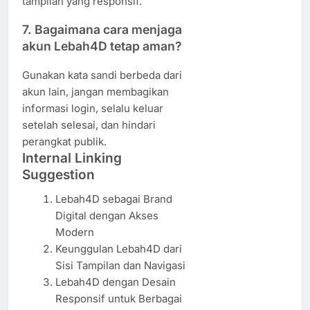
tampilan yang responsif.
7. Bagaimana cara menjaga
akun Lebah4D tetap aman?
Gunakan kata sandi berbeda dari
akun lain, jangan membagikan
informasi login, selalu keluar
setelah selesai, dan hindari
perangkat publik.
Internal Linking
Suggestion
Lebah4D sebagai Brand
Digital dengan Akses
Modern
Keunggulan Lebah4D dari
Sisi Tampilan dan Navigasi
Lebah4D dengan Desain
Responsif untuk Berbagai