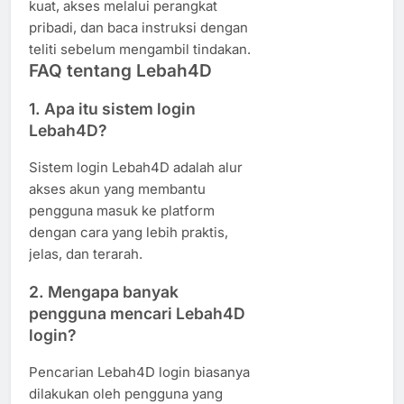
kuat, akses melalui perangkat
pribadi, dan baca instruksi dengan
teliti sebelum mengambil tindakan.
FAQ tentang Lebah4D
1. Apa itu sistem login
Lebah4D?
Sistem login Lebah4D adalah alur
akses akun yang membantu
pengguna masuk ke platform
dengan cara yang lebih praktis,
jelas, dan terarah.
2. Mengapa banyak
pengguna mencari Lebah4D
login?
Pencarian Lebah4D login biasanya
dilakukan oleh pengguna yang