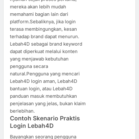
mereka akan lebih mudah
memahami bagian lain dari
platform.Sebaliknya, jika login
terasa membingungkan, kesan
terhadap brand dapat menurun.
Lebah4D sebagai brand keyword
dapat diperkuat melalui konten
yang menjawab kebutuhan
pengguna secara
natural.Pengguna yang mencari
Lebah4D login aman, Lebah4D
bantuan login, atau Lebah4D
panduan masuk membutuhkan
penjelasan yang jelas, bukan klaim
berlebihan.
Contoh Skenario Praktis
Login Lebah4D
Bayangkan seorang pengguna