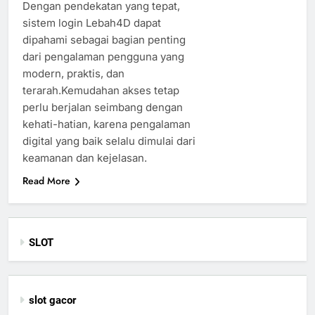
Dengan pendekatan yang tepat,
sistem login Lebah4D dapat
dipahami sebagai bagian penting
dari pengalaman pengguna yang
modern, praktis, dan
terarah.Kemudahan akses tetap
perlu berjalan seimbang dengan
kehati-hatian, karena pengalaman
digital yang baik selalu dimulai dari
keamanan dan kejelasan.
Read More
SLOT
slot gacor