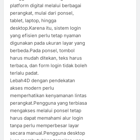
platform digital melalui berbagai
perangkat, mulai dari ponsel,
tablet, laptop, hingga
desktop.Karena itu, sistem login
yang efisien perlu tetap nyaman
digunakan pada ukuran layar yang
berbeda.Pada ponsel, tombol
harus mudah ditekan, teks harus
terbaca, dan form login tidak boleh
terlalu padat.
Lebah4D dengan pendekatan
akses modern perlu
memperhatikan kenyamanan lintas
perangkat.Pengguna yang terbiasa
mengakses melalui ponsel tetap
harus dapat memahami alur login
tanpa perlu memperbesar layar
secara manual.Pengguna desktop