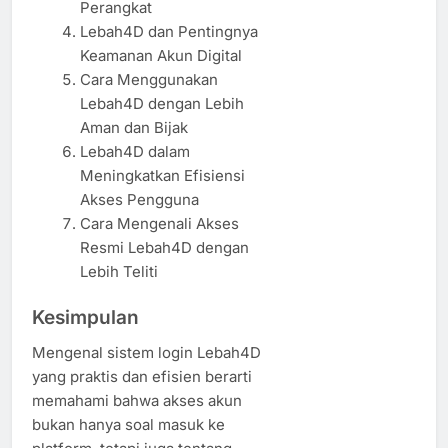
Perangkat
Lebah4D dan Pentingnya
Keamanan Akun Digital
Cara Menggunakan
Lebah4D dengan Lebih
Aman dan Bijak
Lebah4D dalam
Meningkatkan Efisiensi
Akses Pengguna
Cara Mengenali Akses
Resmi Lebah4D dengan
Lebih Teliti
Kesimpulan
Mengenal sistem login Lebah4D
yang praktis dan efisien berarti
memahami bahwa akses akun
bukan hanya soal masuk ke