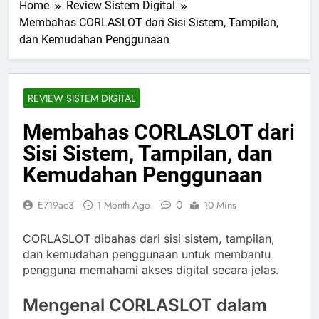
Home
Review Sistem Digital
Membahas CORLASLOT dari Sisi Sistem, Tampilan,
dan Kemudahan Penggunaan
REVIEW SISTEM DIGITAL
Membahas CORLASLOT dari
Sisi Sistem, Tampilan, dan
Kemudahan Penggunaan
0
E719ac3
1 Month Ago
10 Mins
CORLASLOT dibahas dari sisi sistem, tampilan,
dan kemudahan penggunaan untuk membantu
pengguna memahami akses digital secara jelas.
Mengenal CORLASLOT dalam