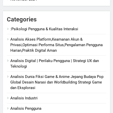
Categories
:Psikologi Pengguna & Kualitas Interaksi
Analisis Akses Platform,Keamanan Akun &
Privasi,Optimasi Performa Situs,Pengalaman Pengguna
Harian,Praktik Digital Aman
Analisis Digital | Perilaku Pengguna | Strategi UX dan
Teknologi
Analisis Dunia Fiksi Game & Anime Jepang Budaya Pop
Global Desain Narasi dan Worldbuilding Strategi Game
dan Eksplorasi
Analisis Industri
Analisis Pengguna