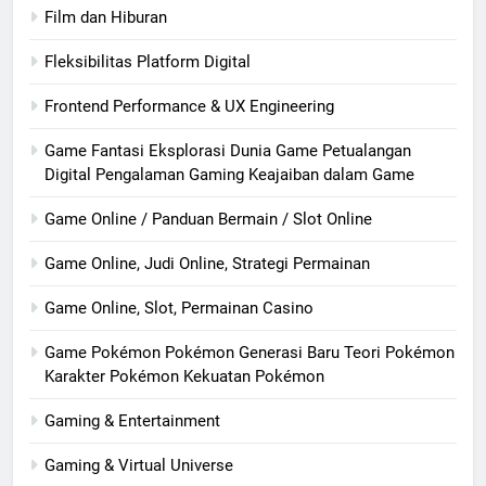
Film dan Hiburan
Fleksibilitas Platform Digital
Frontend Performance & UX Engineering
Game Fantasi Eksplorasi Dunia Game Petualangan
Digital Pengalaman Gaming Keajaiban dalam Game
Game Online / Panduan Bermain / Slot Online
Game Online, Judi Online, Strategi Permainan
Game Online, Slot, Permainan Casino
Game Pokémon Pokémon Generasi Baru Teori Pokémon
Karakter Pokémon Kekuatan Pokémon
Gaming & Entertainment
Gaming & Virtual Universe