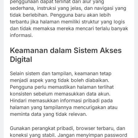
penggunaan dapat terlihat dari alur yang
sederhana, instruksi yang jelas, dan navigasi yang
tidak berlebihan. Pengguna baru akan lebih
terbantu jika halaman memiliki struktur yang logis
dan tidak memaksa mereka mencari terlalu banyak
informasi.
Keamanan dalam Sistem Akses
Digital
Selain sistem dan tampilan, keamanan tetap
menjadi aspek yang tidak boleh diabaikan.
Pengguna perlu memastikan halaman terlihat
konsisten sebelum memasukkan data akun.
Hindari memasukkan informasi pribadi pada
halaman yang tampilannya mencurigakan atau
meminta data yang tidak relevan.
Gunakan perangkat pribadi, browser terbaru, dan
koneksi yang stabil. Jangan menyimpan password