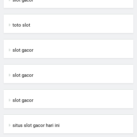
slot gacor
toto slot
slot gacor
slot gacor
slot gacor
situs slot gacor hari ini