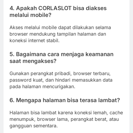
4. Apakah CORLASLOT bisa diakses
melalui mobile?
Akses melalui mobile dapat dilakukan selama
browser mendukung tampilan halaman dan
koneksi internet stabil.
5. Bagaimana cara menjaga keamanan
saat mengakses?
Gunakan perangkat pribadi, browser terbaru,
password kuat, dan hindari memasukkan data
pada halaman mencurigakan.
6. Mengapa halaman bisa terasa lambat?
Halaman bisa lambat karena koneksi lemah, cache
menumpuk, browser lama, perangkat berat, atau
gangguan sementara.