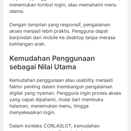
menemukan tombol login, atau memahami menu
utama.
Dengan tampilan yang responsif, pengalaman
akses menjadi lebih praktis. Pengguna dapat
berpindah dari mobile ke desktop tanpa merasa
kehilangan arah.
Kemudahan Penggunaan
sebagai Nilai Utama
Kemudahan penggunaan atau usability menjadi
faktor penting dalam membangun pengalaman
digital yang nyaman. Pengguna ingin proses akses
yang cepat dipahami, mulai dari membuka
halaman, menemukan menu, hingga
menyelesaikan login.
Dalam konteks CORLASLOT, kemudahan