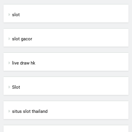
slot
slot gacor
live draw hk
Slot
situs slot thailand