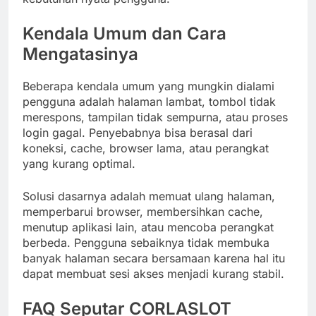
Kendala Umum dan Cara
Mengatasinya
Beberapa kendala umum yang mungkin dialami
pengguna adalah halaman lambat, tombol tidak
merespons, tampilan tidak sempurna, atau proses
login gagal. Penyebabnya bisa berasal dari
koneksi, cache, browser lama, atau perangkat
yang kurang optimal.
Solusi dasarnya adalah memuat ulang halaman,
memperbarui browser, membersihkan cache,
menutup aplikasi lain, atau mencoba perangkat
berbeda. Pengguna sebaiknya tidak membuka
banyak halaman secara bersamaan karena hal itu
dapat membuat sesi akses menjadi kurang stabil.
FAQ Seputar CORLASLOT