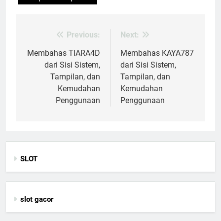
Previous:
Next:
Post
navigation
Membahas TIARA4D
Membahas KAYA787
dari Sisi Sistem,
dari Sisi Sistem,
Tampilan, dan
Tampilan, dan
Kemudahan
Kemudahan
Penggunaan
Penggunaan
SLOT
slot gacor